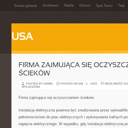
Archiwum
Nobla
Ormuz
Tagi
Strona główna
Spis Treści
USA
FIRMA ZAJMUJĄCA SIĘ OCZYSZC
ŚCIEKÓW
POSTED BY ADMIN
POSTED ON SIE - 1 - 2025
MOŻLIWOŚĆ K
WYŁĄCZONA
Firma zajmująca się oczyszczaniem ścieków
Instalacja elektryczna powinna być zrealizowana przez wykwalif
pełnomocnictwo do prac elektrycznych i wykonywania trafnych po
napięcia elektrycznego. W wypadku, gdy instalacja elektryczna 