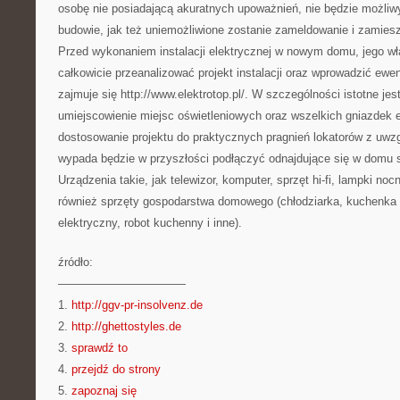
osobę nie posiadającą akuratnych upoważnień, nie będzie możliw
budowie, jak też uniemożliwione zostanie zameldowanie i zamies
Przed wykonaniem instalacji elektrycznej w nowym domu, jego wł
całkowicie przeanalizować projekt instalacji oraz wprowadzić ew
zajmuje się http://www.elektrotop.pl/. W szczególności istotne je
umiejscowienie miejsc oświetleniowych oraz wszelkich gniazdek el
dostosowanie projektu do praktycznych pragnień lokatorów z uwzg
wypada będzie w przyszłości podłączyć odnajdujące się w domu s
Urządzenia takie, jak telewizor, komputer, sprzęt hi-fi, lampki no
również sprzęty gospodarstwa domowego (chłodziarka, kuchenka 
elektryczny, robot kuchenny i inne).
źródło:
———————————
1.
http://ggv-pr-insolvenz.de
2.
http://ghettostyles.de
3.
sprawdź to
4.
przejdź do strony
5.
zapoznaj się