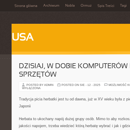
Archiwum
Nobla
Ormuz
Tagi
Strona główna
Spis Treści
USA
DZISIAJ, W DOBIE KOMPUTERÓW 
SPRZĘTÓW
POSTED BY ADMIN
POSTED ON SIE - 12 - 2025
MOŻLIWOŚĆ 
WYŁĄCZONA
Tradycja picia herbatki jest tu od dawna, już w XV wieku była z 
Japonii
Herbata to ukochany napój dużej grupy osób. Mimo to aby rozko
jakości napojem, trzeba wiedzieć którą herbatę wybrać i jak i gdz