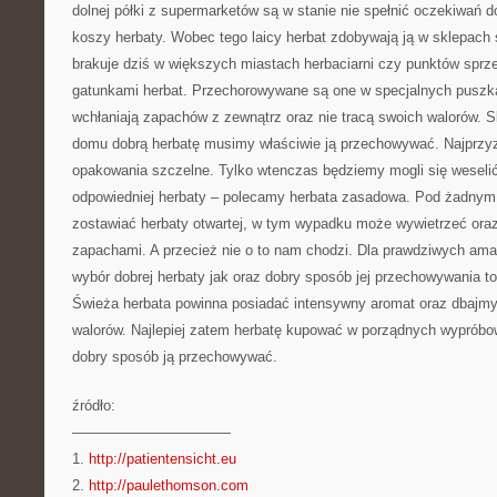
dolnej półki z supermarketów są w stanie nie spełnić oczekiwań
koszy herbaty. Wobec tego laicy herbat zdobywają ją w sklepach 
brakuje dziś w większych miastach herbaciarni czy punktów sprz
gatunkami herbat. Przechorowywane są one w specjalnych puszk
wchłaniają zapachów z zewnątrz oraz nie tracą swoich walorów. S
domu dobrą herbatę musimy właściwie ją przechowywać. Najprzyz
opakowania szczelne. Tylko wtenczas będziemy mogli się wesel
odpowiedniej herbaty – polecamy herbata zasadowa. Pod żadnym
zostawiać herbaty otwartej, w tym wypadku może wywietrzeć ora
zapachami. A przecież nie o to nam chodzi. Dla prawdziwych amat
wybór dobrej herbaty jak oraz dobry sposób jej przechowywania t
Świeża herbata powinna posiadać intensywny aromat oraz dbajmy o
walorów. Najlepiej zatem herbatę kupować w porządnych wyprób
dobry sposób ją przechowywać.
źródło:
———————————
1.
http://patientensicht.eu
2.
http://paulethomson.com