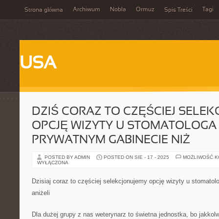
Archiwum
Nobla
Ormuz
Tagi
Strona główna
Spis Treści
USA
DZIŚ CORAZ TO CZĘŚCIEJ SELE
OPCJĘ WIZYTY U STOMATOLOGA
PRYWATNYM GABINECIE NIŻ
POSTED BY ADMIN
POSTED ON SIE - 17 - 2025
MOŻLIWOŚĆ 
WYŁĄCZONA
Dzisiaj coraz to częściej selekcjonujemy opcję wizyty u stomato
aniżeli
Dla dużej grupy z nas weterynarz to świetna jednostka, bo jakkolw