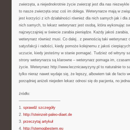
zwierzęta, a niejednokrotnie życie zwierząt jest dla nas niezwykl
to nasze zwierzęta oraz coś im dolega. Weterynarze mają w związ
jest korzyści z ich działalności również dla nich samych jak i dl
nich samych, to lekarz weterynarz jest osobą, która wykonując 
najzwyczajniej w świecie zarabia pieniądze. Każdy jakoś zarabia,
weterynarz również musi. Co dalej.. z pewnością taki weterynarz
satysfakcji i radości, kiedy pomoże kolejnemu z jakoś cierpiącyc
uczucie, kiedy jesteśmy w stanie pomagać. Tudzież od witryny s
strony weterynarza są klarowne – weterynarz pomaga im, czasami
życie. Weterynarz http://www.lecznicawyzyny.pl to naturalnie to s
tylko nieraz nawet wydaje się, że lepszy, albowiem tak de facto w
porządniej aniżeli niejeden lekarz odnosi się do pacjenta, no jedn
źródło:
———————————
1.
sprawdź szczegóły
2.
http://steinzeit-paleo-diaet.de
3.
przeczytaj artykuł
4.
http://stemogbestem.eu