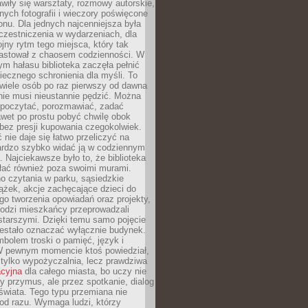
wiły się warsztaty, rozmowy autorskie,
nych fotografii i wieczory poświęcone
ionu. Dla jednych najcenniejsza była
czestniczenia w wydarzeniach, dla
jny rytm tego miejsca, który tak
astował z chaosem codzienności. W
ym hałasu biblioteka zaczęła pełnić
iecznego schronienia dla myśli. To
wiele osób po raz pierwszy od dawna
nie musi nieustannie pędzić. Można
, poczytać, porozmawiać, zadać
awet po prostu pobyć chwilę obok
 bez presji kupowania czegokolwiek.
 nie daje się łatwo przeliczyć na
bardzo szybko widać ją w codziennym
. Najciekawsze było to, że biblioteka
łać również poza swoimi murami.
o czytania w parku, sąsiedzkie
ążek, akcje zachęcające dzieci do
o tworzenia opowiadań oraz projekty,
łodzi mieszkańcy przeprowadzali
starszymi. Dzięki temu samo pojęcie
rzestało oznaczać wyłącznie budynek.
mbolem troski o pamięć, język i
W pewnym momencie ktoś powiedział,
e tylko wypożyczalnia, lecz prawdziwa
acyjna
dla całego miasta, bo uczy nie
y przymus, ale przez spotkanie, dialog
świata. Tego typu przemiana nie
od razu. Wymaga ludzi, którzy