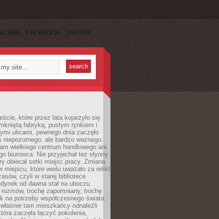
SCRIBE
FACEBOOK
TWITTER
cie, które przez lata kojarzyło się
mkniętą fabryką, pustym rynkiem i
ymi ulicami, pewnego dnia zaczęło
ś niepozornego, ale bardzo ważnego.
tam wielkiego centrum handlowego ani
 biurowca. Nie przyjechał też słynny
óry obiecał setki miejsc pracy. Zmiana
w miejscu, które wielu uważało za relikt
asów, czyli w starej bibliotece
udynek od dawna stał na uboczu
 rozmów, trochę zapomniany, trochę
ak na potrzeby współczesnego świata.
łaśnie tam mieszkańcy odnaleźli
która zaczęła łączyć pokolenia,