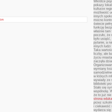
Wkrótce poja
pokazy lokal
kulturze reg
możliwość u
innych spoko
mocno kontr
GIA
świecie pełn
funkcję bezp
właśnie tam 
poczuło, że 
było usiąść
pytanie, a n
innych ludzi
Taka wartość
liczby, ale 
życiu miasta
zaczęła dzia
Organizowan
wymiany ksi
samodzielneg
w których m
wywiady ze 
biblioteki p
Stało się sy
wspólnotę. 
że to już ni
strona eduk
przez szkoln
i ciekawość 
wydarza się 