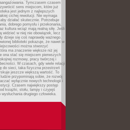
zaangażowania. Tymczasem czasem
zywrócić sens miejscom, które już
lioteka jest jednym z najlepszych
akiej cichej rewolucji. Nie wymaga
 aby działać skutecznie. Potrzebuje
ania, dobrego pomysłu i przekonania,
az kultura wciąż mają realną siłę. Jeśli
ą widzieć w niej nie obowiązek, lecz
dy dzieje się coś naprawdę ważnego.
owionej biblioteki pokazuje, że nawet w
miejscowości można stworzyć
która ma znaczenie większe niż jej
e ona stać się miejscem pierwszych
spokojnej rozmowy, pracy twórczej i
becności. W czasach, gdy wiele relacji
ię do sieci, taka fizyczna przestrzeń
yskuje jeszcze większą wartość. To
j ludzie przypominają sobie, że rozwój
aczać wyłącznie nowych technologii i
estycji. Czasem największy postęp
od książki, stołu, lampy i czyjejś
 wysłuchania drugiego człowieka.