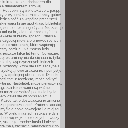
e kultura nie jest dodatkiem dla
ale fundamentem zdrowej
. Potrzebni są bibliotekarze z pasją,
y z wyobraźnią i mieszkańcy gotowi
edzialność za wspólną przestrzeń.
akie warunki się spotykają, biblioteka
ę sercem lokalnego życia. Nie zastąpi
 ani rynku, ale może połączyć ich
ezwykle subtelny sposób. Właśnie
az częściej mówi się o nowoczesnych
 jako o miejscach, które wspierają
czny bardziej, niż można było
 jeszcze kilka lat temu. Co ważne,
iej przemiany nie da się ocenić tylko
e liczby wypożyczonych książek.
eż rozmowy, które się tam zaczynają,
re zyskują nowe znaczenie, i pomysły,
się w spokojnej atmosferze. Dziecko,
hodzi tam z rodzicem, może odkryć
ytania. Nastolatek może pierwszy raz
ego zainteresowania są ważne.
ba może odzyskać poczucie bycia
iedy dzieli się wspomnieniami z
. Każde takie doświadczenie zmienia
iż pojedynczy dzień. Zmienia sposób,
e myślą o sobie nawzajem i o miejscu,
ą. W wielu miastach szuka się dziś
odbudowę więzi społecznych. Tworzy
, strategie, modne hasła i kolejne
tóre mają zachęcić mieszkańców do