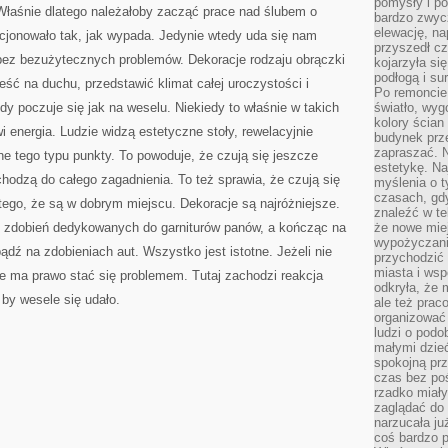
pomysły i po
NAJWAŻNIEJSZYCH
. Właśnie dlatego należałoby zacząć prace nad ślubem o
DNI
bardzo zwyc
W
elewację, n
kcjonowało tak, jak wypada. Jedynie wtedy uda się nam
ŻYCIU
przyszedł cz
ez bezużytecznych problemów. Dekoracje rodzaju obrączki
kojarzyła si
podłogą i s
eść na duchu, przedstawić klimat całej uroczystości i
Po remoncie 
y poczuje się jak na weselu. Niekiedy to właśnie w takich
światło, wyg
kolory ścian 
i energia. Ludzie widzą estetyczne stoły, rewelacyjnie
budynek prz
zapraszać. N
e tego typu punkty. To powoduje, że czują się jeszcze
estetykę. Na
chodzą do całego zagadnienia. To też sprawia, że czują się
myślenia o 
czasach, gd
 tego, że są w dobrym miejscu. Dekoracje są najróżniejsze.
znaleźć w te
h zdobień dedykowanych do garniturów panów, a kończąc na
że nowe miej
wypożyczani
dź na zdobieniach aut. Wszystko jest istotne. Jeżeli nie
przychodzić 
miasta i ws
e ma prawo stać się problemem. Tutaj zachodzi reakcja
odkryła, że 
by wesele się udało.
ale też prac
organizować
ludzi o podo
małymi dzieć
spokojną prz
czas bez poś
rzadko miały
zaglądać do 
narzucała ju
coś bardzo p