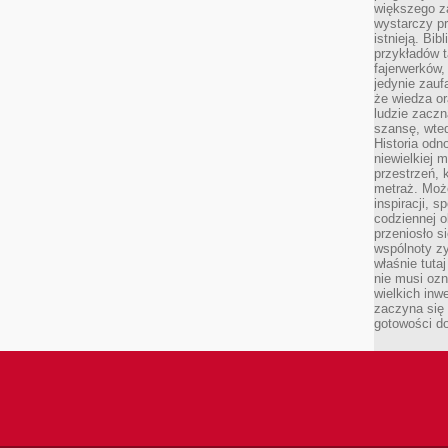
większego 
wystarczy pr
istnieją. Bib
przykładów t
fajerwerków,
jedynie zauf
że wiedza or
ludzie zaczn
szansę, wte
Historia odn
niewielkiej 
przestrzeń, 
metraż. Moż
inspiracji, 
codziennej o
przeniosło s
wspólnoty z
właśnie tuta
nie musi ozn
wielkich inw
zaczyna się 
gotowości do