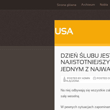
Archiwum
Nobla
Strona główna
USA
DZIEŃ ŚLUBU JES
NAJISTOTNIEJSZ
JEDNYM Z NAJWA
POSTED BY ADMIN
POSTED ON 
WYŁĄCZONA
Na niej odbywają się wszystkie za
salę weselną
W pewnych sytuacjach zapominamy