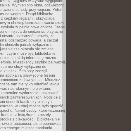
trzeby. Najpierw wszystko wyglądało
zajnie. Wymieniono okna, odświeżono
aprawiono schody przy wejściu. Potem
as na wnętrze. Dotąd biblioteka
ę z ciężkimi regałami, skrzypiącą
urowym obowiązkiem zachowania ciszy.
zyskała zupełnie nowe oblicze. Jasne
odne miejsca do siedzenia, przyjazne
i otwarta przestrzeń sprawiły, że
estał odstraszać powagą, a zaczął
ie chodziło jednak wyłącznie o
jważniejsza okazała się zmiana
tym, czym może być biblioteka w
y niemal każdą informację można
lefonie. Mieszkańcy szybko zauważyli,
sce nie służy wyłącznie do
a książek. Seniorzy zaczęli
na spotkania poświęcone historii
pomnieniom z dawnych lat. Młodzież
można tam nie tylko odrabiać lekcje,
ować nad własnymi projektami,
 kameralne wydarzenia i poznawać
bnych zainteresowaniach. Rodzice z
mi docenili kącik czytelniczy i
estrzeń, w której można było spędzić
piechu. Nawet osoby, które wcześniej
 kontakt z książkami, zaczęły
środka z ciekawości. Biblioteka nie
ż swojej obecności, ale proponowała
otrzebnego: miejsce spotkania.