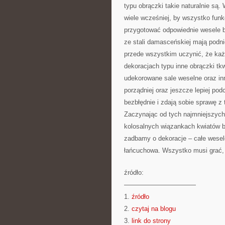
typu obrączki takie naturalnie są
wiele wcześniej, by wszystko fun
przygotować odpowiednie wesele b
ze stali damasceńskiej mają podni
przede wszystkim uczynić, że każd
dekoracjach typu inne obrączki tkw
udekorowane sale weselne oraz inn
porządniej oraz jeszcze lepiej pod
bezbłędnie i zdają sobie sprawę z
Zaczynając od tych najmniejszyc
kolosalnych wiązankach kwiatów bą
zadbamy o dekoracje – całe wesel
łańcuchowa. Wszystko musi grać, 
źródło:
———————————
1.
źródło
2.
czytaj na blogu
3.
link do strony