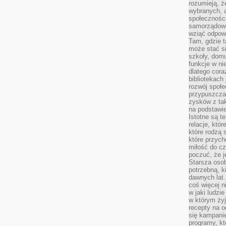
rozumieją, ż
wybranych, 
społeczności
samorządowc
wziąć odpowi
Tam, gdzie t
może stać si
szkoły, domu
funkcje w ni
dlatego cor
bibliotekach
rozwój społe
przypuszczać
zysków z tak
na podstawi
Istotne są t
relacje, któ
które rodzą 
które przyc
miłość do cz
poczuć, że j
Starsza oso
potrzebną, k
dawnych lat
coś więcej n
w jaki ludzi
w którym żyj
recepty na 
się kampanie
programy, k