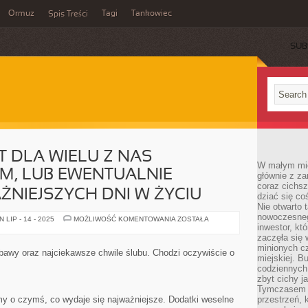
Ormuz
Tagi
Tankowiec
Spis Treści
SUB
T DLA WIELU Z NAS
W małym mieś
YM, LUB EWENTUALNIE
głównie z za
coraz cichsz
ŻNIEJSZYCH DNI W ŻYCIU
dziać się co
Nie otwarto 
nowoczesnego
DZIEŃ
LIP - 14 - 2025
MOŻLIWOŚĆ KOMENTOWANIA
ZOSTAŁA
ŚLUBU
inwestor, kt
JEST
zaczęła się 
DLA
minionych cz
WIELU
bawy oraz najciekawsze chwile ślubu. Chodzi oczywiście o
Z
miejskiej. B
NAS
codziennych
NAJISTOTNIEJSZYM,
zbyt cichy j
LUB
EWENTUALNIE
Tymczasem w
JEDNYM
 o czymś, co wydaje się najważniejsze. Dodatki weselne
przestrzeń, 
Z