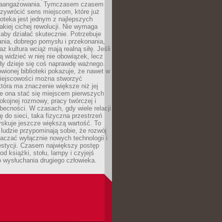
zaangażowania. Tymczasem czasem
zywrócić sens miejscom, które już
lioteka jest jednym z najlepszych
akiej cichej rewolucji. Nie wymaga
 aby działać skutecznie. Potrzebuje
ania, dobrego pomysłu i przekonania,
az kultura wciąż mają realną siłę. Jeśli
ą widzieć w niej nie obowiązek, lecz
dy dzieje się coś naprawdę ważnego.
owionej biblioteki pokazuje, że nawet w
miejscowości można stworzyć
która ma znaczenie większe niż jej
e ona stać się miejscem pierwszych
spokojnej rozmowy, pracy twórczej i
becności. W czasach, gdy wiele relacji
ię do sieci, taka fizyczna przestrzeń
yskuje jeszcze większą wartość. To
j ludzie przypominają sobie, że rozwój
aczać wyłącznie nowych technologii i
estycji. Czasem największy postęp
od książki, stołu, lampy i czyjejś
 wysłuchania drugiego człowieka.