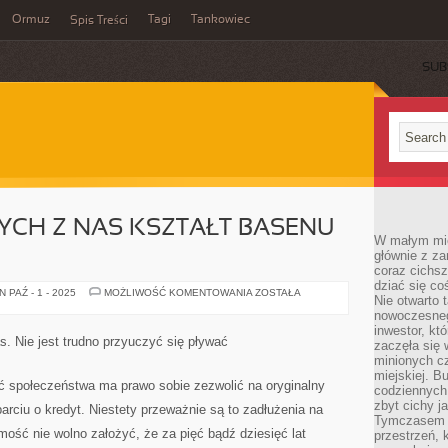
Ormuz
Tagi
Tankowiec
Spis Treści
SUB
YCH Z NAS KSZTAŁT BASENU
W małym mieś
głównie z za
coraz cichsz
dziać się co
DLA
 PAŹ - 1 - 2025
MOŻLIWOŚĆ KOMENTOWANIA
ZOSTAŁA
Nie otwarto 
CO
NIEKTÓRYCH
nowoczesnego
Z
inwestor, kt
NAS
s. Nie jest trudno przyuczyć się pływać
zaczęła się 
KSZTAŁT
BASENU
minionych cz
MA
miejskiej. B
WYDŹWIĘK
 społeczeństwa ma prawo sobie zezwolić na oryginalny
codziennych
zbyt cichy j
rciu o kredyt. Niestety przeważnie są to zadłużenia na
Tymczasem w
omość nie wolno założyć, że za pięć bądź dziesięć lat
przestrzeń, 