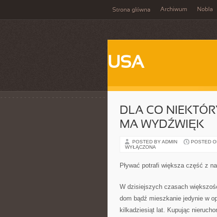
Archiwum
Nobla
Strona główna
USA
DLA CO NIEKTÓR
MA WYDŹWIĘK
POSTED BY ADMIN
POSTED ON
WYŁĄCZONA
Pływać potrafi większa część z na
W dzisiejszych czasach większość
dom bądź mieszkanie jedynie w opa
kilkadziesiąt lat. Kupując nieruch