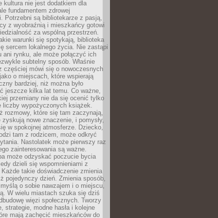
e kultura nie jest dodatkiem dla
ale fundamentem zdrowej
. Potrzebni są bibliotekarze z pasją,
y z wyobraźnią i mieszkańcy gotowi
edzialność za wspólną przestrzeń.
akie warunki się spotykają, biblioteka
ę sercem lokalnego życia. Nie zastąpi
 ani rynku, ale może połączyć ich
ezwykle subtelny sposób. Właśnie
az częściej mówi się o nowoczesnych
 jako o miejscach, które wspierają
czny bardziej, niż można było
 jeszcze kilka lat temu. Co ważne,
iej przemiany nie da się ocenić tylko
e liczby wypożyczonych książek.
eż rozmowy, które się tam zaczynają,
re zyskują nowe znaczenie, i pomysły,
się w spokojnej atmosferze. Dziecko,
hodzi tam z rodzicem, może odkryć
ytania. Nastolatek może pierwszy raz
ego zainteresowania są ważne.
ba może odzyskać poczucie bycia
iedy dzieli się wspomnieniami z
. Każde takie doświadczenie zmienia
iż pojedynczy dzień. Zmienia sposób,
e myślą o sobie nawzajem i o miejscu,
ą. W wielu miastach szuka się dziś
odbudowę więzi społecznych. Tworzy
, strategie, modne hasła i kolejne
tóre mają zachęcić mieszkańców do