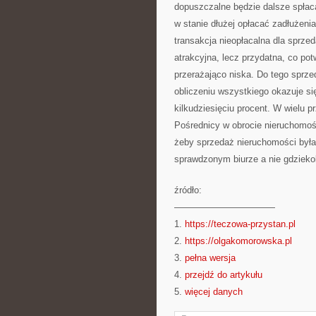
dopuszczalne będzie dalsze spłacan
w stanie dłużej opłacać zadłużenia
transakcja nieopłacalna dla sprze
atrakcyjna, lecz przydatna, co pot
przerażająco niska. Do tego sprze
obliczeniu wszystkiego okazuje się
kilkudziesięciu procent. W wielu 
Pośrednicy w obrocie nieruchomośc
żeby sprzedaż nieruchomości była
sprawdzonym biurze a nie gdzieko
źródło:
———————————
1.
https://teczowa-przystan.pl
2.
https://olgakomorowska.pl
3.
pełna wersja
4.
przejdź do artykułu
5.
więcej danych