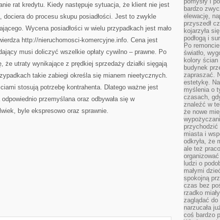
pomysły i po
ie rat kredytu. Kiedy następuje sytuacja, że klient nie jest
bardzo zwyc
elewację, n
, dociera do procesu skupu posiadłości. Jest to zwykle
przyszedł cz
dającego. Wycena posiadłości w wielu przypadkach jest mało
kojarzyła si
podłogą i s
wierdza http://nieruchomosci-komercyjne.info. Cena jest
Po remoncie 
dający musi doliczyć wszelkie opłaty cywilno – prawne. Po
światło, wyg
kolory ścian 
, że utraty wynikające z prędkiej sprzedaży działki sięgają
budynek prz
zapraszać. N
przypadkach takie zabiegi określa się mianem nieetycznych.
estetykę. Na
iami stosują potrzebę kontrahenta. Dlatego ważne jest
myślenia o 
czasach, gd
 odpowiednio przemyślana oraz odbywała się w
znaleźć w te
lwiek, byle ekspresowo oraz sprawnie.
że nowe miej
wypożyczani
przychodzić 
miasta i ws
odkryła, że 
ale też prac
organizować
ludzi o podo
małymi dzieć
spokojną prz
czas bez poś
rzadko miały
zaglądać do 
narzucała ju
coś bardzo p