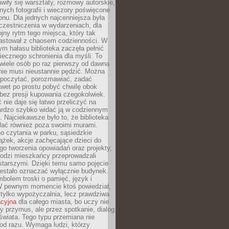
wiły się warsztaty, rozmowy autorskie,
nych fotografii i wieczory poświęcone
ionu. Dla jednych najcenniejsza była
czestniczenia w wydarzeniach, dla
jny rytm tego miejsca, który tak
astował z chaosem codzienności. W
ym hałasu biblioteka zaczęła pełnić
iecznego schronienia dla myśli. To
wiele osób po raz pierwszy od dawna
nie musi nieustannie pędzić. Można
, poczytać, porozmawiać, zadać
awet po prostu pobyć chwilę obok
 bez presji kupowania czegokolwiek.
 nie daje się łatwo przeliczyć na
bardzo szybko widać ją w codziennym
. Najciekawsze było to, że biblioteka
łać również poza swoimi murami.
o czytania w parku, sąsiedzkie
ążek, akcje zachęcające dzieci do
o tworzenia opowiadań oraz projekty,
łodzi mieszkańcy przeprowadzali
starszymi. Dzięki temu samo pojęcie
rzestało oznaczać wyłącznie budynek.
mbolem troski o pamięć, język i
W pewnym momencie ktoś powiedział,
e tylko wypożyczalnia, lecz prawdziwa
acyjna
dla całego miasta, bo uczy nie
y przymus, ale przez spotkanie, dialog
świata. Tego typu przemiana nie
od razu. Wymaga ludzi, którzy