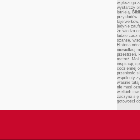
większego 
wystarczy pr
istnieją. Bib
przykładów t
fajerwerków,
jedynie zauf
że wiedza or
ludzie zaczn
szansę, wte
Historia odn
niewielkiej 
przestrzeń, 
metraż. Moż
inspiracji, 
codziennej o
przeniosło s
wspólnoty z
właśnie tuta
nie musi ozn
wielkich inw
zaczyna się 
gotowości do