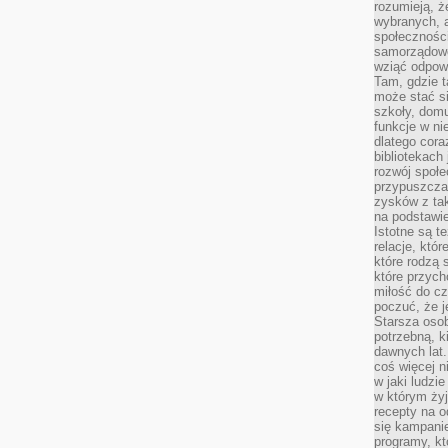
rozumieją, ż
wybranych, 
społeczności
samorządowc
wziąć odpowi
Tam, gdzie t
może stać si
szkoły, domu
funkcje w ni
dlatego cor
bibliotekach
rozwój społe
przypuszczać
zysków z tak
na podstawi
Istotne są t
relacje, któ
które rodzą 
które przyc
miłość do cz
poczuć, że j
Starsza oso
potrzebną, k
dawnych lat
coś więcej n
w jaki ludzi
w którym żyj
recepty na 
się kampanie
programy, k