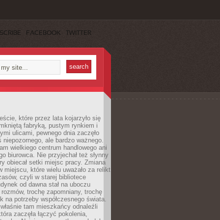
SCRIBE
FACEBOOK
TWITTER
cie, które przez lata kojarzyło się
mkniętą fabryką, pustym rynkiem i
ymi ulicami, pewnego dnia zaczęło
ś niepozornego, ale bardzo ważnego.
tam wielkiego centrum handlowego ani
 biurowca. Nie przyjechał też słynny
óry obiecał setki miejsc pracy. Zmiana
w miejscu, które wielu uważało za relikt
asów, czyli w starej bibliotece
udynek od dawna stał na uboczu
 rozmów, trochę zapomniany, trochę
ak na potrzeby współczesnego świata.
łaśnie tam mieszkańcy odnaleźli
która zaczęła łączyć pokolenia,