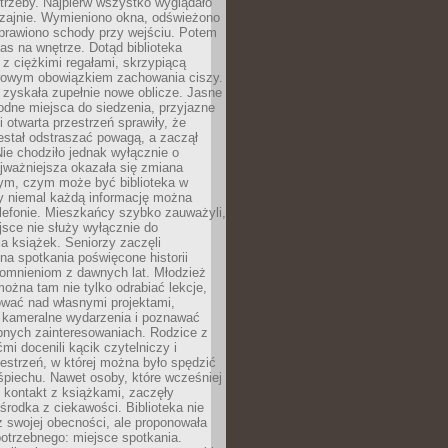
trzeby. Najpierw wszystko wyglądało
zajnie. Wymieniono okna, odświeżono
aprawiono schody przy wejściu. Potem
as na wnętrze. Dotąd biblioteka
ę z ciężkimi regałami, skrzypiącą
urowym obowiązkiem zachowania ciszy.
zyskała zupełnie nowe oblicze. Jasne
odne miejsca do siedzenia, przyjazne
i otwarta przestrzeń sprawiły, że
estał odstraszać powagą, a zaczął
ie chodziło jednak wyłącznie o
jważniejsza okazała się zmiana
tym, czym może być biblioteka w
y niemal każdą informację można
lefonie. Mieszkańcy szybko zauważyli,
sce nie służy wyłącznie do
a książek. Seniorzy zaczęli
na spotkania poświęcone historii
pomnieniom z dawnych lat. Młodzież
można tam nie tylko odrabiać lekcje,
ować nad własnymi projektami,
 kameralne wydarzenia i poznawać
bnych zainteresowaniach. Rodzice z
mi docenili kącik czytelniczy i
estrzeń, w której można było spędzić
piechu. Nawet osoby, które wcześniej
 kontakt z książkami, zaczęły
środka z ciekawości. Biblioteka nie
ż swojej obecności, ale proponowała
otrzebnego: miejsce spotkania.