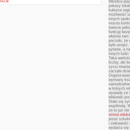
Wkrótce poja
RACJE
pokazy lokal
kulturze reg
możliwość u
innych spoko
mocno kontr
świecie pełn
funkcję bezp
właśnie tam 
poczuło, że 
było usiąść
pytanie, a n
innych ludzi
Taka wartość
liczby, ale 
życiu miasta
zaczęła dzia
Organizowan
wymiany ksi
samodzielneg
w których m
wywiady ze 
biblioteki p
Stało się sy
wspólnotę. 
że to już ni
strona eduk
przez szkoln
i ciekawość 
wydarza się 