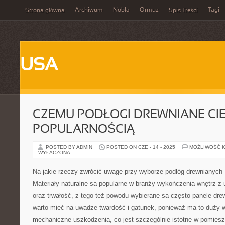
Archiwum
Nobla
Ormuz
Tagi
Strona główna
Spis Treści
USA
CZEMU PODŁOGI DREWNIANE CIE
POPULARNOŚCIĄ
POSTED BY ADMIN
POSTED ON CZE - 14 - 2025
MOŻLIWOŚĆ 
WYŁĄCZONA
Na jakie rzeczy zwrócić uwagę przy wyborze podłóg drewnianych
Materiały naturalne są popularne w branży wykończenia wnętrz z 
oraz trwałość, z tego też powodu wybierane są często panele dr
warto mieć na uwadze twardość i gatunek, ponieważ ma to duży 
mechaniczne uszkodzenia, co jest szczególnie istotne w pomies