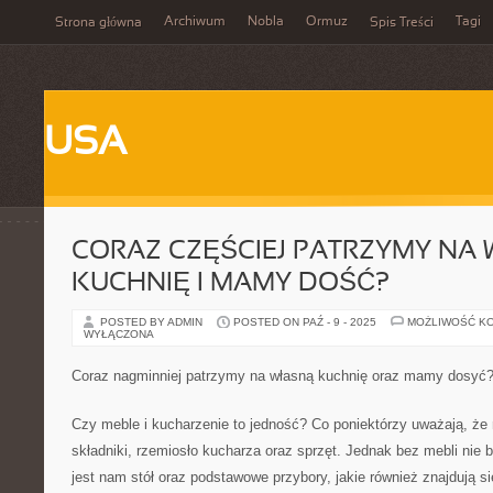
Archiwum
Nobla
Ormuz
Tagi
Strona główna
Spis Treści
USA
CORAZ CZĘŚCIEJ PATRZYMY NA
KUCHNIĘ I MAMY DOŚĆ?
POSTED BY ADMIN
POSTED ON PAŹ - 9 - 2025
MOŻLIWOŚĆ K
WYŁĄCZONA
Coraz nagminniej patrzymy na własną kuchnię oraz mamy dosyć
Czy meble i kucharzenie to jedność? Co poniektórzy uważają, że 
składniki, rzemiosło kucharza oraz sprzęt. Jednak bez mebli nie 
jest nam stół oraz podstawowe przybory, jakie również znajdują 