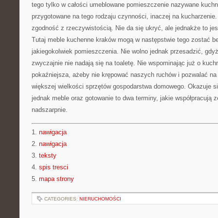
tego tylko w całości umeblowane pomieszczenie nazywane kuchn
przygotowane na tego rodzaju czynności, inaczej na kucharzenie.
zgodność z rzeczywistością. Nie da się ukryć, ale jednakże to jes
Tutaj meble kuchenne kraków mogą w następstwie tego zostać b
jakiegokolwiek pomieszczenia. Nie wolno jednak przesadzić, gd
zwyczajnie nie nadają się na toaletę. Nie wspominając już o kuch
pokaźniejsza, ażeby nie krępować naszych ruchów i pozwalać na 
większej wielkości sprzętów gospodarstwa domowego. Okazuje się
jednak meble oraz gotowanie to dwa terminy, jakie współpracują ze
nadszarpnie.
1.
nawigacja
2.
nawigacja
3.
teksty
4.
spis tresci
5.
mapa strony
CATEGORIES:
NIERUCHOMOŚCI