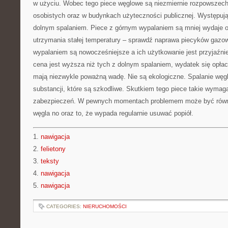
w użyciu. Wobec tego piece węglowe są niezmiernie rozpowszec
osobistych oraz w budynkach użyteczności publicznej. Występują
dolnym spalaniem. Piece z górnym wypalaniem są mniej wydaje or
utrzymania stałej temperatury – sprawdź naprawa piecyków gazo
wypalaniem są nowocześniejsze a ich użytkowanie jest przyjaźni
cena jest wyższa niż tych z dolnym spalaniem, wydatek się opłac
mają niezwykle poważną wadę. Nie są ekologiczne. Spalanie węgl
substancji, które są szkodliwe. Skutkiem tego piece takie wymagają
zabezpieczeń. W pewnych momentach problemem może być równ
węgla no oraz to, że wypada regularnie usuwać popiół.
1.
nawigacja
2.
felietony
3.
teksty
4.
nawigacja
5.
nawigacja
CATEGORIES:
NIERUCHOMOŚCI