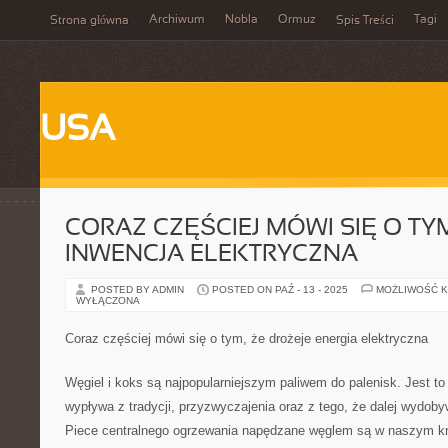
Archiwum
Nobla
Ormuz
Tagi
Strona główna
Spis Treści
USA
CORAZ CZĘŚCIEJ MÓWI SIĘ O TY
INWENCJA ELEKTRYCZNA
POSTED BY ADMIN
POSTED ON PAŹ - 13 - 2025
MOŻLIWOŚĆ 
WYŁĄCZONA
Coraz częściej mówi się o tym, że drożeje energia elektryczna
Węgiel i koks są najpopularniejszym paliwem do palenisk. Jest to
wypływa z tradycji, przyzwyczajenia oraz z tego, że dalej wydoby
Piece centralnego ogrzewania napędzane węglem są w naszym k