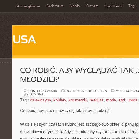
Archiwum
Nobla
Ormuz
Tagi
Strona główna
Spis Treści
USA
CO ROBIĆ, ABY WYGLĄDAĆ TAK 
MŁODZIEJ?
POSTED BY ADMIN
POSTED ON GRU - 8 - 2025
MOŻLIWOŚĆ 
WYŁĄCZONA
Tagi:
dziewczyny
,
kobiety
,
kosmetyki
,
makijaż
,
moda
,
styl
,
uroda
Co robić, aby prezentować się tak jakby młodziej?
W dzisiejszych czasach trudno jest szczegółowo określić panując
spowodowane tym, iż każdy posiada inny styl, inną urodę i to ma