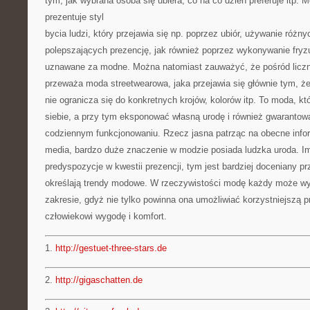
tym, jak wybrana osoba się ubiera, co na co dzień preferuje itp.
prezentuje styl
bycia ludzi, który przejawia się np. poprzez ubiór, używanie różn
polepszających prezencję, jak również poprzez wykonywanie fryz
uznawane za modne. Można natomiast zauważyć, że pośród liczn
przeważa moda streetwearowa, jaka przejawia się głównie tym, ż
nie ogranicza się do konkretnych krojów, kolorów itp. To moda, k
siebie, a przy tym eksponować własną urodę i również gwarantow
codziennym funkcjonowaniu. Rzecz jasna patrząc na obecne info
media, bardzo duże znaczenie w modzie posiada ludzka uroda. Im
predyspozycje w kwestii prezencji, tym jest bardziej doceniany p
określają trendy modowe. W rzeczywistości modę każdy może 
zakresie, gdyż nie tylko powinna ona umożliwiać korzystniejszą p
człowiekowi wygodę i komfort.
1.
http://gestuet-three-stars.de
2.
http://gigaschatten.de