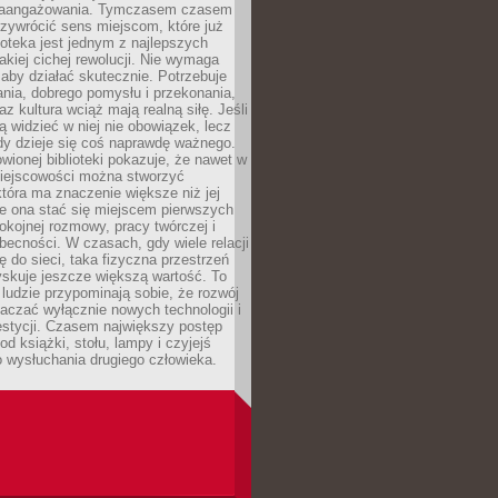
zaangażowania. Tymczasem czasem
zywrócić sens miejscom, które już
lioteka jest jednym z najlepszych
akiej cichej rewolucji. Nie wymaga
 aby działać skutecznie. Potrzebuje
ania, dobrego pomysłu i przekonania,
az kultura wciąż mają realną siłę. Jeśli
ą widzieć w niej nie obowiązek, lecz
dy dzieje się coś naprawdę ważnego.
owionej biblioteki pokazuje, że nawet w
miejscowości można stworzyć
która ma znaczenie większe niż jej
e ona stać się miejscem pierwszych
spokojnej rozmowy, pracy twórczej i
becności. W czasach, gdy wiele relacji
ię do sieci, taka fizyczna przestrzeń
yskuje jeszcze większą wartość. To
j ludzie przypominają sobie, że rozwój
aczać wyłącznie nowych technologii i
estycji. Czasem największy postęp
od książki, stołu, lampy i czyjejś
 wysłuchania drugiego człowieka.