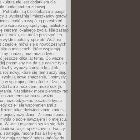
e kultura nie jest dodatkiem dla
ale fundamentem zdrowej
. Potrzebni są bibliotekarze z pasją,
y z wyobraźnią i mieszkańcy gotowi
edzialność za wspólną przestrzeń.
akie warunki się spotykają, biblioteka
ę sercem lokalnego życia. Nie zastąpi
 ani rynku, ale może połączyć ich
ezwykle subtelny sposób. Właśnie
az częściej mówi się o nowoczesnych
 jako o miejscach, które wspierają
czny bardziej, niż można było
 jeszcze kilka lat temu. Co ważne,
iej przemiany nie da się ocenić tylko
e liczby wypożyczonych książek.
eż rozmowy, które się tam zaczynają,
re zyskują nowe znaczenie, i pomysły,
się w spokojnej atmosferze. Dziecko,
hodzi tam z rodzicem, może odkryć
ytania. Nastolatek może pierwszy raz
ego zainteresowania są ważne.
ba może odzyskać poczucie bycia
iedy dzieli się wspomnieniami z
. Każde takie doświadczenie zmienia
iż pojedynczy dzień. Zmienia sposób,
e myślą o sobie nawzajem i o miejscu,
ą. W wielu miastach szuka się dziś
odbudowę więzi społecznych. Tworzy
, strategie, modne hasła i kolejne
tóre mają zachęcić mieszkańców do