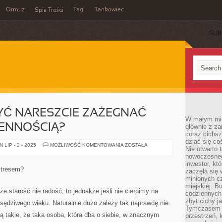
Ormuz
Tagi
Tankowiec
Spis Treści
SUB
BYĆ NARESZCIE ZAŻEGNAĆ
W małym mieś
SENNOŚCIĄ?
głównie z za
coraz cichsz
dziać się co
CO
LIP - 2 - 2025
MOŻLIWOŚĆ KOMENTOWANIA
ZOSTAŁA
Nie otwarto 
ROBIĆ,
ABY
nowoczesnego
BYĆ
inwestor, kt
NARESZCIE
stresem?
zaczęła się 
ZAŻEGNAĆ
KŁOPOTY
minionych cz
Z
miejskiej. B
BEZSENNOŚCIĄ?
że starość nie radość, to jednakże jeśli nie cierpimy na
codziennych
zbyt cichy j
ędziwego wieku. Naturalnie dużo zależy tak naprawdę nie
Tymczasem w
są takie, że taka osoba, która dba o siebie, w znacznym
przestrzeń, 