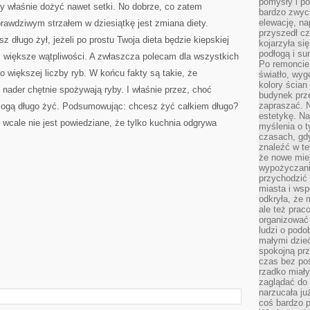
pomysły i po
y właśnie dożyć nawet setki. No dobrze, co zatem
bardzo zwyc
elewację, n
rawdziwym strzałem w dziesiątkę jest zmiana diety.
przyszedł cz
 długo żył, jeżeli po prostu Twoja dieta będzie kiepskiej
kojarzyła si
podłogą i s
ć większe wątpliwości. A zwłaszcza polecam dla wszystkich
Po remoncie 
większej liczby ryb. W końcu fakty są takie, że
światło, wyg
kolory ścian 
 nader chętnie spożywają ryby. I właśnie przez, choć
budynek prz
zapraszać. N
mogą długo żyć. Podsumowując: chcesz żyć całkiem długo?
estetykę. Na
 wcale nie jest powiedziane, że tylko kuchnia odgrywa
myślenia o 
czasach, gd
znaleźć w te
że nowe miej
wypożyczani
przychodzić 
miasta i ws
odkryła, że 
ale też prac
organizować
ludzi o podo
małymi dzieć
spokojną prz
czas bez poś
rzadko miały
zaglądać do 
narzucała ju
coś bardzo p