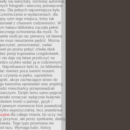
wiły się warsztaty, rozmowy autorskie,
nych fotografii i wieczory poświęcone
ionu. Dla jednych najcenniejsza była
czestniczenia w wydarzeniach, dla
jny rytm tego miejsca, który tak
astował z chaosem codzienności. W
ym hałasu biblioteka zaczęła pełnić
iecznego schronienia dla myśli. To
wiele osób po raz pierwszy od dawna
nie musi nieustannie pędzić. Można
, poczytać, porozmawiać, zadać
awet po prostu pobyć chwilę obok
 bez presji kupowania czegokolwiek.
 nie daje się łatwo przeliczyć na
bardzo szybko widać ją w codziennym
. Najciekawsze było to, że biblioteka
łać również poza swoimi murami.
o czytania w parku, sąsiedzkie
ążek, akcje zachęcające dzieci do
o tworzenia opowiadań oraz projekty,
łodzi mieszkańcy przeprowadzali
starszymi. Dzięki temu samo pojęcie
rzestało oznaczać wyłącznie budynek.
mbolem troski o pamięć, język i
W pewnym momencie ktoś powiedział,
e tylko wypożyczalnia, lecz prawdziwa
acyjna
dla całego miasta, bo uczy nie
y przymus, ale przez spotkanie, dialog
świata. Tego typu przemiana nie
od razu. Wymaga ludzi, którzy