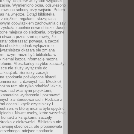
trzeby. Najpierw wszystko wyglądało
zajnie. Wymieniono okna, odświeżono
aprawiono schody przy wejściu. Potem
as na wnętrze. Dotąd biblioteka
ę z ciężkimi regałami, skrzypiącą
urowym obowiązkiem zachowania ciszy.
zyskała zupełnie nowe oblicze. Jasne
odne miejsca do siedzenia, przyjazne
i otwarta przestrzeń sprawiły, że
estał odstraszać powagą, a zaczął
ie chodziło jednak wyłącznie o
jważniejsza okazała się zmiana
tym, czym może być biblioteka w
y niemal każdą informację można
lefonie. Mieszkańcy szybko zauważyli,
sce nie służy wyłącznie do
a książek. Seniorzy zaczęli
na spotkania poświęcone historii
pomnieniom z dawnych lat. Młodzież
można tam nie tylko odrabiać lekcje,
ować nad własnymi projektami,
 kameralne wydarzenia i poznawać
bnych zainteresowaniach. Rodzice z
mi docenili kącik czytelniczy i
estrzeń, w której można było spędzić
piechu. Nawet osoby, które wcześniej
 kontakt z książkami, zaczęły
środka z ciekawości. Biblioteka nie
ż swojej obecności, ale proponowała
otrzebnego: miejsce spotkania.