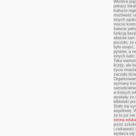
Wkrótce poja
pokazy lokal
kulturze reg
możliwość u
innych spoko
mocno kontr
świecie pełn
funkcję bezp
właśnie tam 
poczuło, że 
było usiąść
pytanie, a n
innych ludzi
Taka wartość
liczby, ale 
życiu miasta
zaczęła dzia
Organizowan
wymiany ksi
samodzielneg
w których m
wywiady ze 
biblioteki p
Stało się sy
wspólnotę. 
że to już ni
strona eduk
przez szkoln
i ciekawość 
wydarza się 