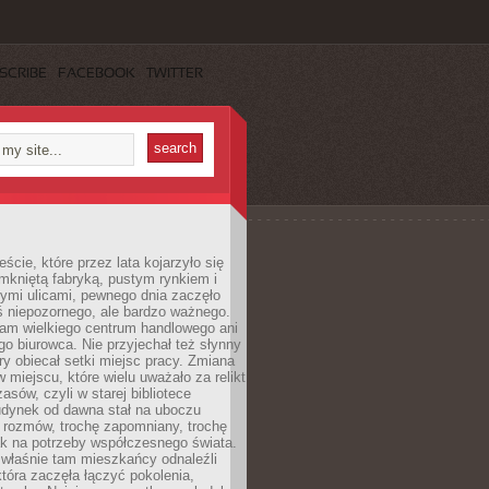
SCRIBE
FACEBOOK
TWITTER
cie, które przez lata kojarzyło się
mkniętą fabryką, pustym rynkiem i
ymi ulicami, pewnego dnia zaczęło
ś niepozornego, ale bardzo ważnego.
tam wielkiego centrum handlowego ani
 biurowca. Nie przyjechał też słynny
óry obiecał setki miejsc pracy. Zmiana
w miejscu, które wielu uważało za relikt
asów, czyli w starej bibliotece
udynek od dawna stał na uboczu
 rozmów, trochę zapomniany, trochę
ak na potrzeby współczesnego świata.
łaśnie tam mieszkańcy odnaleźli
która zaczęła łączyć pokolenia,