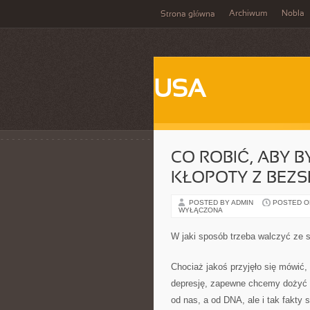
Archiwum
Nobla
Strona główna
USA
CO ROBIĆ, ABY 
KŁOPOTY Z BEZ
POSTED BY ADMIN
POSTED ON 
WYŁĄCZONA
W jaki sposób trzeba walczyć ze 
Chociaż jakoś przyjęło się mówić, 
depresję, zapewne chcemy dożyć s
od nas, a od DNA, ale i tak fakty 