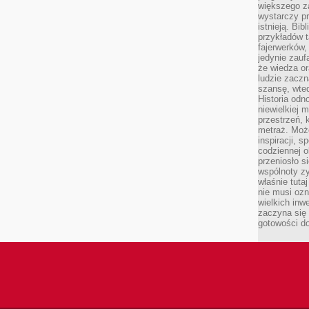
większego 
wystarczy pr
istnieją. Bib
przykładów t
fajerwerków,
jedynie zauf
że wiedza or
ludzie zaczn
szansę, wte
Historia odn
niewielkiej 
przestrzeń, 
metraż. Moż
inspiracji, 
codziennej o
przeniosło s
wspólnoty z
właśnie tuta
nie musi ozn
wielkich inw
zaczyna się 
gotowości do