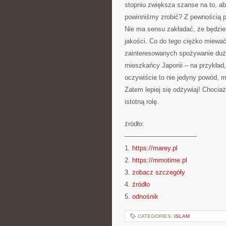
stopniu zwiększa szanse na to, ab
powinniśmy zrobić? Z pewnością p
Nie ma sensu zakładać, że będziesz
jakości. Co do tego ciężko miewa
zainteresowanych spożywanie dużo 
mieszkańcy Japonii – na przykład,
oczywiście to nie jedyny powód, 
Zatem lepiej się odżywiaj! Chociaż
istotną rolę.
źródło:
———————————
1.
https://marey.pl
2.
https://mmotime.pl
3.
zobacz szczegóły
4.
źródło
5.
odnośnik
CATEGORIES:
ISLAM