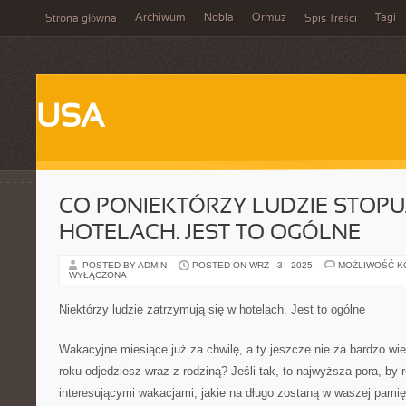
Archiwum
Nobla
Ormuz
Tagi
Strona główna
Spis Treści
USA
CO PONIEKTÓRZY LUDZIE STOPUJ
HOTELACH. JEST TO OGÓLNE
POSTED BY ADMIN
POSTED ON WRZ - 3 - 2025
MOŻLIWOŚĆ 
WYŁĄCZONA
Niektórzy ludzie zatrzymują się w hotelach. Jest to ogólne
Wakacyjne miesiące już za chwilę, a ty jeszcze nie za bardzo wi
roku odjedziesz wraz z rodziną? Jeśli tak, to najwyższa pora, by r
interesującymi wakacjami, jakie na długo zostaną w waszej pam