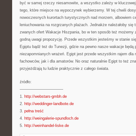
być w samej rzeczy niesamowite, a wszystko zależy w kluczowej 
tego, które miejsce na wypoczynek wybierzemy. W tej chwili d
nowoczesnych kurortach turystycznych nad morzem, albowiem c
leniuchowania na rozgrzanych plażach. Jednakże należałoby się t
zwanych ofert Wakacje Hiszpania, bo w ten sposób też możemy z
godną uwagi propozycję. Przede wszystkim jesteśmy w stanie s
Egiptu bądź też do Tunezji, gdzie na pewno nasze wakacje będą p
niezapomnianych wrażeń. Egipt jest przede wszystkim rajem dla 
fachowców, jak i dla amatorów. No oraz naturalnie Egipt to też zna
przyjeżdżają tu ludzie praktycznie z całego świata.
źródło:
———————————
1.
http://webstars-gmbh.de
2.
http://weddinger-landbote.de
3.
pełna treść
4.
http://weingalerie-spundloch.de
5.
http://weinhandel-liske.de