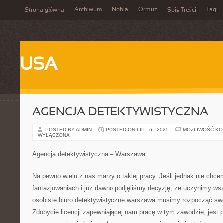
Archiwum
Nobla
Ormuz
Tagi
Strona główna
Spis Treści
USA
AGENCJA DETEKTYWISTYCZNA
POSTED BY ADMIN
POSTED ON LIP - 6 - 2025
MOŻLIWOŚĆ K
WYŁĄCZONA
Agencja detektywistyczna – Warszawa
Na pewno wielu z nas marzy o takiej pracy. Jeśli jednak nie chc
fantazjowaniach i już dawno podjęliśmy decyzję, że uczynimy w
osobiste biuro detektywistyczne warszawa musimy rozpocząć swoj
Zdobycie licencji zapewniającej nam pracę w tym zawodzie, jest 