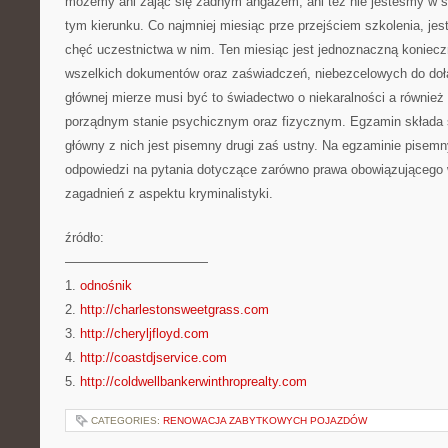
możemy ani zająć się żadnym angażem, ani też nie jesteśmy w st
tym kierunku. Co najmniej miesiąc prze przejściem szkolenia, j
chęć uczestnictwa w nim. Ten miesiąc jest jednoznaczną koniec
wszelkich dokumentów oraz zaświadczeń, niebezcelowych do doł
głównej mierze musi być to świadectwo o niekaralności a również
porządnym stanie psychicznym oraz fizycznym. Egzamin składa 
główny z nich jest pisemny drugi zaś ustny. Na egzaminie pisem
odpowiedzi na pytania dotyczące zarówno prawa obowiązującego w
zagadnień z aspektu kryminalistyki.
źródło:
———————————
1.
odnośnik
2.
http://charlestonsweetgrass.com
3.
http://cheryljfloyd.com
4.
http://coastdjservice.com
5.
http://coldwellbankerwinthroprealty.com
CATEGORIES:
RENOWACJA ZABYTKOWYCH POJAZDÓW