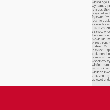
większego 
wystarczy pr
istnieją. Bib
przykładów t
fajerwerków,
jedynie zauf
że wiedza or
ludzie zaczn
szansę, wte
Historia odn
niewielkiej 
przestrzeń, 
metraż. Moż
inspiracji, 
codziennej o
przeniosło s
wspólnoty z
właśnie tuta
nie musi ozn
wielkich inw
zaczyna się 
gotowości do