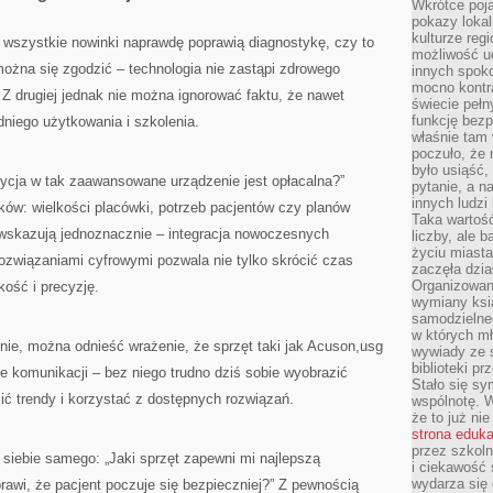
Wkrótce poja
pokazy lokal
kulturze reg
e wszystkie nowinki naprawdę poprawią diagnostykę, czy to
możliwość u
 można się zgodzić – technologia nie zastąpi zdrowego
innych spoko
mocno kontr
 Z drugiej jednak nie można ignorować faktu, że nawet
świecie pełn
funkcję bezp
niego użytkowania i szkolenia.
właśnie tam 
poczuło, że 
było usiąść
tycja w tak zaawansowane urządzenie jest opłacalna?”
pytanie, a n
innych ludzi
ków: wielkości placówki, potrzeb pacjentów czy planów
Taka wartość
wskazują jednoznacznie – integracja nowoczesnych
liczby, ale 
życiu miasta
związaniami cyfrowymi pozwala nie tylko skrócić czas
zaczęła dzia
Organizowan
kość i precyzję.
wymiany ksi
samodzielneg
w których m
nie, można odnieść wrażenie, że sprzęt taki jak Acuson,usg
wywiady ze 
biblioteki p
ie komunikacji – bez niego trudno dziś sobie wyobrazić
Stało się sy
ić trendy i korzystać z dostępnych rozwiązań.
wspólnotę. 
że to już ni
strona eduk
przez szkoln
 siebie samego: „Jaki sprzęt zapewni mi najlepszą
i ciekawość 
wydarza się 
rawi, że pacjent poczuje się bezpieczniej?” Z pewnością