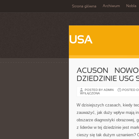
Archiwum
Nobla
Strona główna
USA
ACUSON – NOWO
DZIEDZINIE USG 
POSTED BY ADMIN
POSTED ON
WYŁĄCZONA
W dzisiejszych czasach, kiedy tec
zauważyć, jak duży wpływ mają i
obszarze diagnostyki obrazowej, 
z liderów w tej dziedzinie jest ma
cieszy się tak dużym uznaniem? O