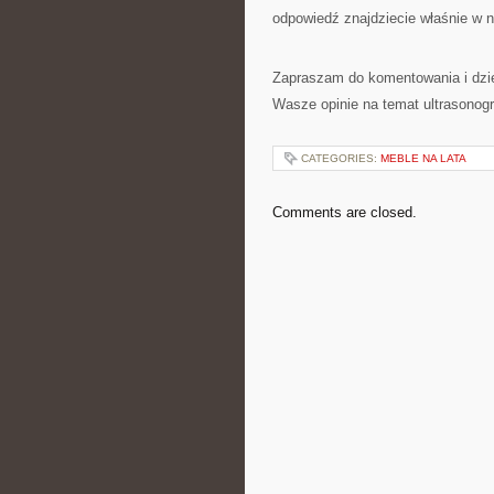
odpowiedź znajdziecie właśnie w 
Zapraszam do komentowania i dzie
Wasze opinie na temat ultrasonogr
CATEGORIES:
MEBLE NA LATA
Comments are closed.