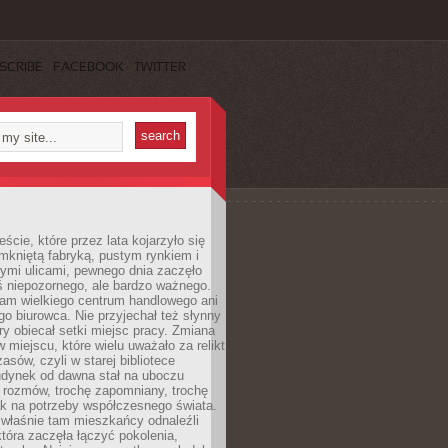
SCRIBE
FACEBOOK
TWITTER
cie, które przez lata kojarzyło się
mkniętą fabryką, pustym rynkiem i
ymi ulicami, pewnego dnia zaczęło
ś niepozornego, ale bardzo ważnego.
tam wielkiego centrum handlowego ani
 biurowca. Nie przyjechał też słynny
óry obiecał setki miejsc pracy. Zmiana
w miejscu, które wielu uważało za relikt
asów, czyli w starej bibliotece
udynek od dawna stał na uboczu
 rozmów, trochę zapomniany, trochę
ak na potrzeby współczesnego świata.
łaśnie tam mieszkańcy odnaleźli
która zaczęła łączyć pokolenia,