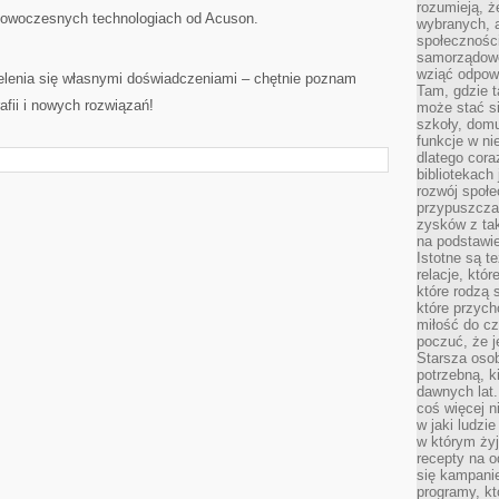
rozumieją, ż
nowoczesnych technologiach od Acuson.
wybranych, 
społeczności
samorządowc
wziąć odpowi
lenia się własnymi doświadczeniami – chętnie poznam
Tam, gdzie t
afii i nowych rozwiązań!
może stać si
szkoły, domu
funkcje w ni
dlatego cor
bibliotekach
rozwój społe
przypuszczać
zysków z tak
na podstawi
Istotne są t
relacje, któ
które rodzą 
które przyc
miłość do cz
poczuć, że j
Starsza oso
potrzebną, k
dawnych lat
coś więcej n
w jaki ludzi
w którym żyj
recepty na 
się kampanie
programy, k