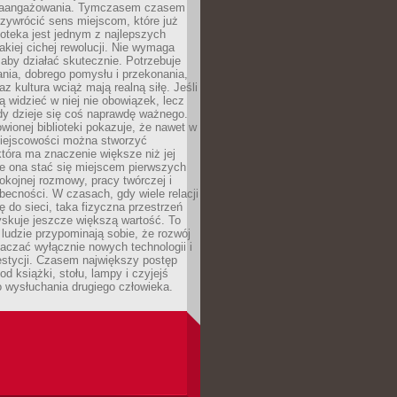
zaangażowania. Tymczasem czasem
zywrócić sens miejscom, które już
lioteka jest jednym z najlepszych
akiej cichej rewolucji. Nie wymaga
 aby działać skutecznie. Potrzebuje
ania, dobrego pomysłu i przekonania,
az kultura wciąż mają realną siłę. Jeśli
ą widzieć w niej nie obowiązek, lecz
dy dzieje się coś naprawdę ważnego.
owionej biblioteki pokazuje, że nawet w
miejscowości można stworzyć
która ma znaczenie większe niż jej
e ona stać się miejscem pierwszych
spokojnej rozmowy, pracy twórczej i
becności. W czasach, gdy wiele relacji
ię do sieci, taka fizyczna przestrzeń
yskuje jeszcze większą wartość. To
j ludzie przypominają sobie, że rozwój
aczać wyłącznie nowych technologii i
estycji. Czasem największy postęp
od książki, stołu, lampy i czyjejś
 wysłuchania drugiego człowieka.