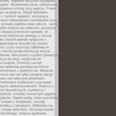
trzeby. Najpierw wszystko wyglądało
zajnie. Wymieniono okna, odświeżono
aprawiono schody przy wejściu. Potem
as na wnętrze. Dotąd biblioteka
ę z ciężkimi regałami, skrzypiącą
urowym obowiązkiem zachowania ciszy.
zyskała zupełnie nowe oblicze. Jasne
odne miejsca do siedzenia, przyjazne
i otwarta przestrzeń sprawiły, że
estał odstraszać powagą, a zaczął
ie chodziło jednak wyłącznie o
jważniejsza okazała się zmiana
tym, czym może być biblioteka w
y niemal każdą informację można
lefonie. Mieszkańcy szybko zauważyli,
sce nie służy wyłącznie do
a książek. Seniorzy zaczęli
na spotkania poświęcone historii
pomnieniom z dawnych lat. Młodzież
można tam nie tylko odrabiać lekcje,
ować nad własnymi projektami,
 kameralne wydarzenia i poznawać
bnych zainteresowaniach. Rodzice z
mi docenili kącik czytelniczy i
estrzeń, w której można było spędzić
piechu. Nawet osoby, które wcześniej
 kontakt z książkami, zaczęły
środka z ciekawości. Biblioteka nie
ż swojej obecności, ale proponowała
otrzebnego: miejsce spotkania.