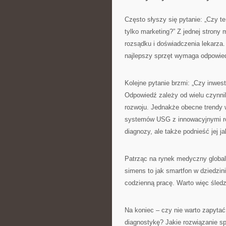
Często słyszy się pytanie: „Czy t
tylko marketing?” Z jednej strony
rozsądku i doświadczenia lekarza.
najlepszy sprzęt wymaga odpowied
Kolejne pytanie brzmi: „Czy inwes
Odpowiedź zależy od wielu czynni
rozwoju. Jednakże obecne trendy 
systemów USG z innowacyjnymi ro
diagnozy, ale także podnieść jej ja
Patrząc na rynek medyczny global
simens to jak smartfon w dziedzin
codzienną pracę. Warto więc śledz
Na koniec – czy nie warto zapytać
diagnostykę? Jakie rozwiązanie sp