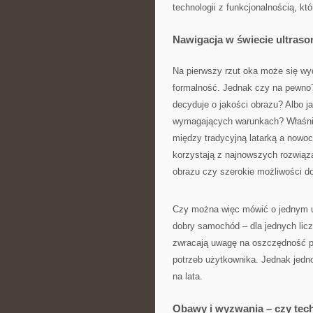
technologii z funkcjonalnością, kt
Nawigacja w świecie ultraso
Na pierwszy rzut oka może się w
formalność. Jednak czy na pewno?
decyduje o jakości obrazu? Albo j
wymagających warunkach? Właśnie
między tradycyjną latarką a nowoc
korzystają z najnowszych rozwiąz
obrazu czy szerokie możliwości d
Czy można więc mówić o jednym u
dobry samochód – dla jednych liczy
zwracają uwagę na oszczędność pa
potrzeb użytkownika. Jednak jedn
na lata.
Obawy i wyzwania – czy tech