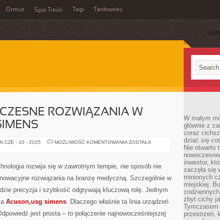
Ormuz
Tagi
Tankowiec
Spis Treści
SUB
CZESNE ROZWIĄZANIA W
W małym mieś
SIMENS
głównie z za
coraz cichsz
dziać się co
ACUSON
 CZE - 10 - 2025
MOŻLIWOŚĆ KOMENTOWANIA
ZOSTAŁA
Nie otwarto 
–
NOWOCZESNE
nowoczesnego
ROZWIĄZANIA
inwestor, kt
W
hnologia rozwija się w zawrotnym tempie, nie sposób nie
DZIEDZINIE
zaczęła się 
USG
minionych cz
nnowacyjne rozwiązania na branżę medyczną. Szczególnie w
SIMENS
miejskiej. B
gdzie precyzja i szybkość odgrywają kluczową rolę. Jednym
codziennych
zbyt cichy j
rka
Acuson,usg simens
. Dlaczego właśnie ta linia urządzeń
Tymczasem w
dpowiedź jest prosta – to połączenie najnowocześniejszej
przestrzeń, 