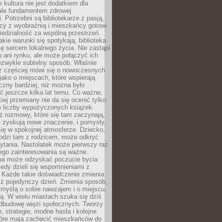
e kultura nie jest dodatkiem dla
ale fundamentem zdrowej
. Potrzebni są bibliotekarze z pasją,
y z wyobraźnią i mieszkańcy gotowi
edzialność za wspólną przestrzeń.
akie warunki się spotykają, biblioteka
ę sercem lokalnego życia. Nie zastąpi
 ani rynku, ale może połączyć ich
ezwykle subtelny sposób. Właśnie
az częściej mówi się o nowoczesnych
 jako o miejscach, które wspierają
czny bardziej, niż można było
 jeszcze kilka lat temu. Co ważne,
iej przemiany nie da się ocenić tylko
e liczby wypożyczonych książek.
eż rozmowy, które się tam zaczynają,
re zyskują nowe znaczenie, i pomysły,
się w spokojnej atmosferze. Dziecko,
hodzi tam z rodzicem, może odkryć
ytania. Nastolatek może pierwszy raz
ego zainteresowania są ważne.
ba może odzyskać poczucie bycia
iedy dzieli się wspomnieniami z
. Każde takie doświadczenie zmienia
iż pojedynczy dzień. Zmienia sposób,
e myślą o sobie nawzajem i o miejscu,
ą. W wielu miastach szuka się dziś
odbudowę więzi społecznych. Tworzy
, strategie, modne hasła i kolejne
tóre mają zachęcić mieszkańców do