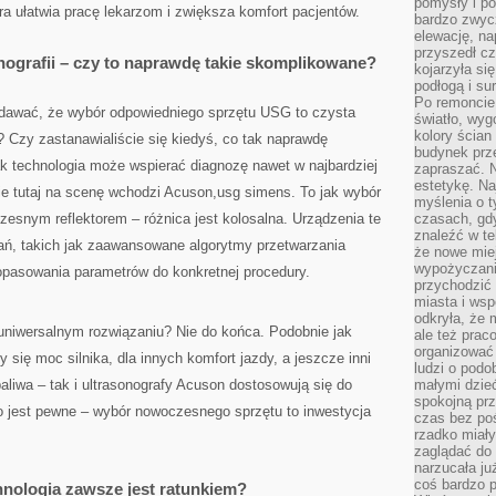
pomysły i po
óra ułatwia pracę lekarzom i zwiększa komfort pacjentów.
bardzo zwyc
elewację, n
przyszedł cz
nografii – czy to naprawdę takie skomplikowane?
kojarzyła si
podłogą i s
Po remoncie 
ydawać, że wybór odpowiedniego sprzętu USG to czysta
światło, wyg
kolory ścian 
 Czy zastanawialiście się kiedyś, co tak naprawdę
budynek prz
ak technologia może wspierać diagnozę nawet w najbardziej
zapraszać. N
estetykę. Na
 tutaj na scenę wchodzi Acuson,usg simens. To jak wybór
myślenia o 
zesnym reflektorem – różnica jest kolosalna. Urządzenia te
czasach, gd
znaleźć w te
ań, takich jak zaawansowane algorytmy przetwarzania
że nowe miej
wypożyczani
opasowania parametrów do konkretnej procedury.
przychodzić 
miasta i ws
odkryła, że 
niwersalnym rozwiązaniu? Nie do końca. Podobnie jak
ale też prac
organizować
 się moc silnika, dla innych komfort jazdy, a jeszcze inni
ludzi o podo
liwa – tak i ultrasonografy Acuson dostosowują się do
małymi dzieć
spokojną prz
o jest pewne – wybór nowoczesnego sprzętu to inwestycja
czas bez poś
rzadko miały
zaglądać do 
narzucała ju
coś bardzo p
nologia zawsze jest ratunkiem?