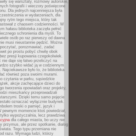
wiły się warsztaty, rozmowy autorskie,
nych fotografii i wieczory poświęcone
ionu. Dla jednych najcenniejsza była
czestniczenia w wydarzeniach, dla
jny rytm tego miejsca, który tak
astował z chaosem codzienności. W
ym hałasu biblioteka zaczęła pełnić
iecznego schronienia dla myśli. To
wiele osób po raz pierwszy od dawna
nie musi nieustannie pędzić. Można
, poczytać, porozmawiać, zadać
awet po prostu pobyć chwilę obok
 bez presji kupowania czegokolwiek.
 nie daje się łatwo przeliczyć na
bardzo szybko widać ją w codziennym
. Najciekawsze było to, że biblioteka
łać również poza swoimi murami.
o czytania w parku, sąsiedzkie
ążek, akcje zachęcające dzieci do
o tworzenia opowiadań oraz projekty,
łodzi mieszkańcy przeprowadzali
starszymi. Dzięki temu samo pojęcie
rzestało oznaczać wyłącznie budynek.
mbolem troski o pamięć, język i
W pewnym momencie ktoś powiedział,
e tylko wypożyczalnia, lecz prawdziwa
acyjna
dla całego miasta, bo uczy nie
y przymus, ale przez spotkanie, dialog
świata. Tego typu przemiana nie
od razu. Wymaga ludzi, którzy