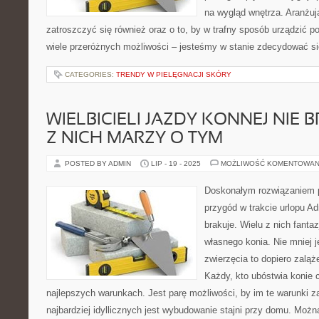
na wygląd wnętrza. Aranżu
zatroszczyć się również oraz o to, by w trafny sposób urządzić 
wiele przeróżnych możliwości – jesteśmy w stanie zdecydować s
CATEGORIES:
TRENDY W PIELĘGNACJI SKÓRY
WIELBICIELI JAZDY KONNEJ NIE B
Z NICH MARZY O TYM
POSTED BY ADMIN
LIP - 19 - 2025
MOŻLIWOŚĆ KOMENTOWAN
Doskonałym rozwiązaniem p
przygód w trakcie urlopu Ad
brakuje. Wielu z nich fanta
własnego konia. Nie mniej 
zwierzęcia to dopiero zaląż
Każdy, kto ubóstwia konie 
najlepszych warunkach. Jest parę możliwości, by im te warunki 
najbardziej idyllicznych jest wybudowanie stajni przy domu. Moż