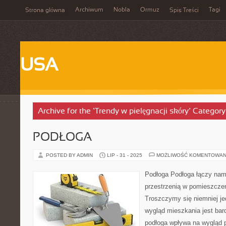
Archiwum
Nobla
Ormuz
Tagi
Strona główna
Spis Treści
USA
Archive for the ‘Trendy w pielęgnacji skóry’ Category
PODŁOGA
POSTED BY ADMIN
LIP - 31 - 2025
MOŻLIWOŚĆ KOMENTOWAN
Podłoga Podłoga łączy nam 
przestrzenią w pomieszczen
Troszczymy się niemniej jed
wygląd mieszkania jest bar
podłoga wpływa na wygląd p