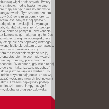
odbudowę więzi społecznych. Tworzy
, strategie, modne hasła i kolejne
tóre mają zachęcić mieszkańców do
zaangażowania. Tymczasem czasem
zywrócić sens miejscom, które już
lioteka jest jednym z najlepszych
akiej cichej rewolucji. Nie wymaga
 aby działać skutecznie. Potrzebuje
ania, dobrego pomysłu i przekonania,
az kultura wciąż mają realną siłę. Jeśli
ą widzieć w niej nie obowiązek, lecz
dy dzieje się coś naprawdę ważnego.
owionej biblioteki pokazuje, że nawet w
miejscowości można stworzyć
która ma znaczenie większe niż jej
e ona stać się miejscem pierwszych
spokojnej rozmowy, pracy twórczej i
becności. W czasach, gdy wiele relacji
ię do sieci, taka fizyczna przestrzeń
yskuje jeszcze większą wartość. To
j ludzie przypominają sobie, że rozwój
aczać wyłącznie nowych technologii i
estycji. Czasem największy postęp
od książki, stołu, lampy i czyjejś
 wysłuchania drugiego człowieka.