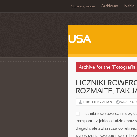
Archiwum
Nobla
Strona główna
USA
Archive for the ‘Fotografia
LICZNIKI ROWER
ROZMAITE, TAK 
POSTED BY ADMIN
WRZ - 14 -
Liczniki rowerowe są niezwykl
transportu, z jakiego ludzie coraz 
drogach, ale zwłaszcza do rekreac
wyposażenia swojego rowera, bo w 