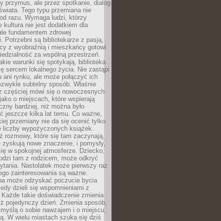
y przymus, ale przez spotkanie, dialog
świata. Tego typu przemiana nie
od razu. Wymaga ludzi, którzy
e kultura nie jest dodatkiem dla
ale fundamentem zdrowej
. Potrzebni są bibliotekarze z pasją,
y z wyobraźnią i mieszkańcy gotowi
edzialność za wspólną przestrzeń.
akie warunki się spotykają, biblioteka
ę sercem lokalnego życia. Nie zastąpi
 ani rynku, ale może połączyć ich
ezwykle subtelny sposób. Właśnie
az częściej mówi się o nowoczesnych
 jako o miejscach, które wspierają
czny bardziej, niż można było
 jeszcze kilka lat temu. Co ważne,
iej przemiany nie da się ocenić tylko
e liczby wypożyczonych książek.
eż rozmowy, które się tam zaczynają,
re zyskują nowe znaczenie, i pomysły,
się w spokojnej atmosferze. Dziecko,
hodzi tam z rodzicem, może odkryć
ytania. Nastolatek może pierwszy raz
ego zainteresowania są ważne.
ba może odzyskać poczucie bycia
iedy dzieli się wspomnieniami z
. Każde takie doświadczenie zmienia
iż pojedynczy dzień. Zmienia sposób,
e myślą o sobie nawzajem i o miejscu,
ą. W wielu miastach szuka się dziś