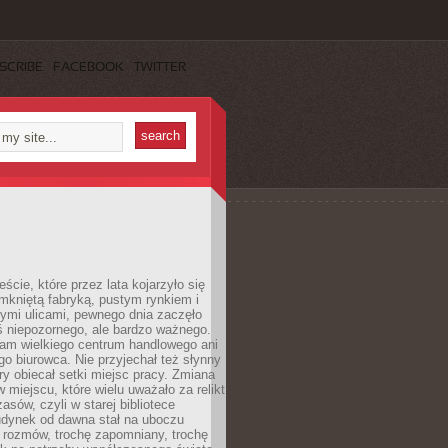
SCRIBE
FACEBOOK
TWITTER
cie, które przez lata kojarzyło się
mkniętą fabryką, pustym rynkiem i
ymi ulicami, pewnego dnia zaczęło
ś niepozornego, ale bardzo ważnego.
tam wielkiego centrum handlowego ani
 biurowca. Nie przyjechał też słynny
óry obiecał setki miejsc pracy. Zmiana
w miejscu, które wielu uważało za relikt
asów, czyli w starej bibliotece
udynek od dawna stał na uboczu
 rozmów, trochę zapomniany, trochę