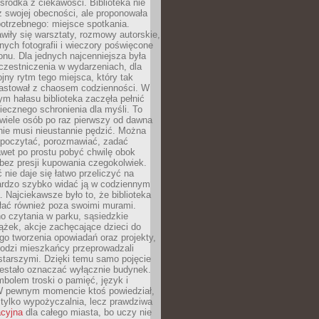
środka z ciekawości. Biblioteka nie
ż swojej obecności, ale proponowała
otrzebnego: miejsce spotkania.
wiły się warsztaty, rozmowy autorskie,
nych fotografii i wieczory poświęcone
ionu. Dla jednych najcenniejsza była
czestniczenia w wydarzeniach, dla
jny rytm tego miejsca, który tak
astował z chaosem codzienności. W
ym hałasu biblioteka zaczęła pełnić
iecznego schronienia dla myśli. To
wiele osób po raz pierwszy od dawna
nie musi nieustannie pędzić. Można
, poczytać, porozmawiać, zadać
awet po prostu pobyć chwilę obok
 bez presji kupowania czegokolwiek.
 nie daje się łatwo przeliczyć na
bardzo szybko widać ją w codziennym
. Najciekawsze było to, że biblioteka
łać również poza swoimi murami.
o czytania w parku, sąsiedzkie
ążek, akcje zachęcające dzieci do
o tworzenia opowiadań oraz projekty,
łodzi mieszkańcy przeprowadzali
starszymi. Dzięki temu samo pojęcie
rzestało oznaczać wyłącznie budynek.
mbolem troski o pamięć, język i
W pewnym momencie ktoś powiedział,
e tylko wypożyczalnia, lecz prawdziwa
acyjna
dla całego miasta, bo uczy nie