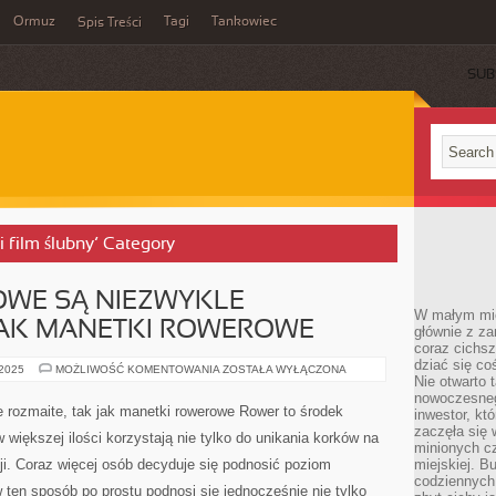
Ormuz
Tagi
Tankowiec
Spis Treści
SUB
 i film ślubny’ Category
OWE SĄ NIEZWYKLE
W małym mieś
JAK MANETKI ROWEROWE
głównie z za
coraz cichsz
dziać się co
LICZNIKI
 2025
MOŻLIWOŚĆ KOMENTOWANIA
ZOSTAŁA WYŁĄCZONA
Nie otwarto 
ROWEROWE
SĄ
nowoczesnego
NIEZWYKLE
e rozmaite, tak jak manetki rowerowe Rower to środek
inwestor, kt
ROZMAITE,
TAK
zaczęła się 
w większej ilości korzystają nie tylko do unikania korków na
JAK
minionych cz
MANETKI
ji. Coraz więcej osób decyduje się podnosić poziom
miejskiej. B
ROWEROWE
codziennych
ten sposób po prostu podnosi się jednocześnie nie tylko