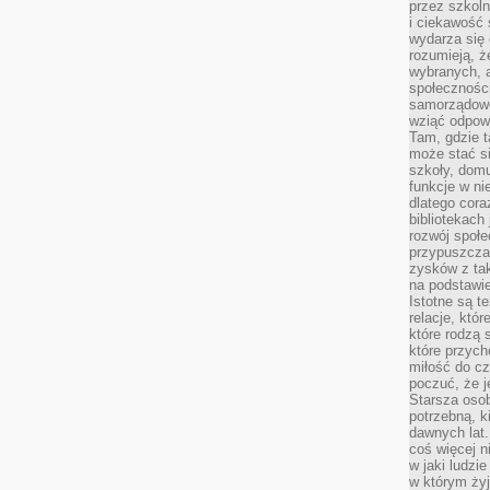
przez szkoln
i ciekawość 
wydarza się 
rozumieją, ż
wybranych, 
społeczności
samorządowc
wziąć odpowi
Tam, gdzie t
może stać si
szkoły, domu
funkcje w ni
dlatego cor
bibliotekach
rozwój społe
przypuszczać
zysków z tak
na podstawi
Istotne są t
relacje, któ
które rodzą 
które przyc
miłość do cz
poczuć, że j
Starsza oso
potrzebną, k
dawnych lat
coś więcej n
w jaki ludzi
w którym żyj