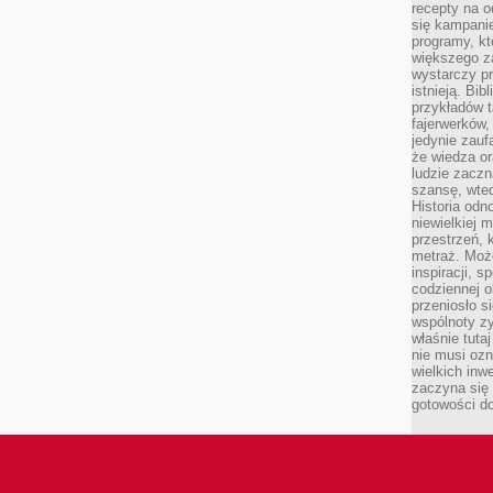
recepty na 
się kampanie
programy, k
większego 
wystarczy pr
istnieją. Bib
przykładów t
fajerwerków,
jedynie zauf
że wiedza or
ludzie zaczn
szansę, wte
Historia odn
niewielkiej 
przestrzeń, 
metraż. Moż
inspiracji, 
codziennej o
przeniosło s
wspólnoty z
właśnie tuta
nie musi ozn
wielkich inw
zaczyna się 
gotowości do