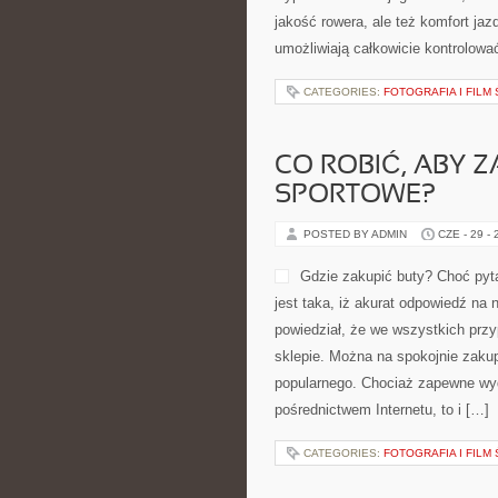
jakość rowera, ale też komfort jaz
umożliwiają całkowicie kontrolowa
CATEGORIES:
FOTOGRAFIA I FILM
CO ROBIĆ, ABY 
SPORTOWE?
POSTED BY ADMIN
CZE - 29 -
Gdzie zakupić buty? Choć pyt
jest taka, iż akurat odpowiedź na 
powiedział, że we wszystkich prz
sklepie. Można na spokojnie zakup
popularnego. Chociaż zapewne wyda
pośrednictwem Internetu, to i […]
CATEGORIES:
FOTOGRAFIA I FILM