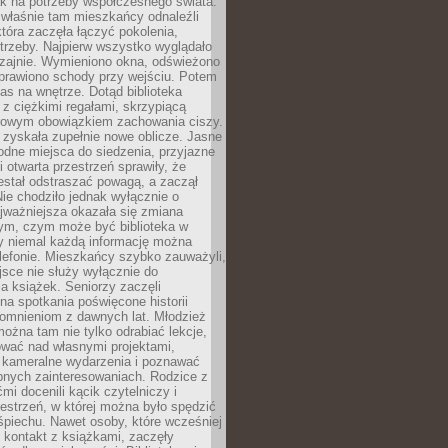
ak na potrzeby współczesnego świata.
łaśnie tam mieszkańcy odnaleźli
która zaczęła łączyć pokolenia,
trzeby. Najpierw wszystko wyglądało
zajnie. Wymieniono okna, odświeżono
aprawiono schody przy wejściu. Potem
as na wnętrze. Dotąd biblioteka
ę z ciężkimi regałami, skrzypiącą
urowym obowiązkiem zachowania ciszy.
zyskała zupełnie nowe oblicze. Jasne
odne miejsca do siedzenia, przyjazne
i otwarta przestrzeń sprawiły, że
estał odstraszać powagą, a zaczął
ie chodziło jednak wyłącznie o
jważniejsza okazała się zmiana
tym, czym może być biblioteka w
y niemal każdą informację można
lefonie. Mieszkańcy szybko zauważyli,
sce nie służy wyłącznie do
a książek. Seniorzy zaczęli
na spotkania poświęcone historii
pomnieniom z dawnych lat. Młodzież
można tam nie tylko odrabiać lekcje,
ować nad własnymi projektami,
 kameralne wydarzenia i poznawać
bnych zainteresowaniach. Rodzice z
mi docenili kącik czytelniczy i
estrzeń, w której można było spędzić
piechu. Nawet osoby, które wcześniej
 kontakt z książkami, zaczęły