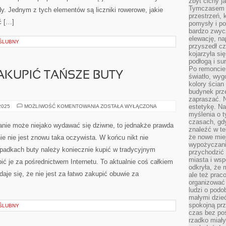
zbyt cichy j
Tymczasem w
dy. Jednym z tych elementów są liczniki rowerowe, jakie
przestrzeń, 
ć […]
pomysły i po
bardzo zwyc
elewację, n
 ŚLUBNY
przyszedł cz
kojarzyła si
podłogą i s
Po remoncie 
ZAKUPIĆ TAŃSZE BUTY
światło, wyg
kolory ścian 
budynek prz
zapraszać. N
CO
estetykę. Na
 2025
MOŻLIWOŚĆ KOMENTOWANIA
ZOSTAŁA WYŁĄCZONA
ROBIĆ,
myślenia o 
ABY
czasach, gd
ZAKUPIĆ
anie może niejako wydawać się dziwne, to jednakże prawda
TAŃSZE
znaleźć w te
BUTY
że nowe miej
nie nie jest znowu taka oczywista. W końcu nikt nie
SPORTOWE?
wypożyczani
ypadkach buty należy koniecznie kupić w tradycyjnym
przychodzić 
miasta i ws
ić je za pośrednictwem Internetu. To aktualnie coś całkiem
odkryła, że 
je się, że nie jest za łatwo zakupić obuwie za
ale też prac
organizować
ludzi o podo
małymi dzieć
spokojną prz
 ŚLUBNY
czas bez poś
rzadko miały