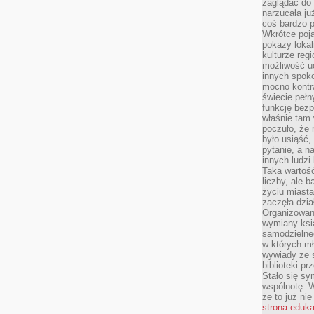
zaglądać do 
narzucała ju
coś bardzo p
Wkrótce poja
pokazy lokal
kulturze reg
możliwość u
innych spoko
mocno kontr
świecie pełn
funkcję bezp
właśnie tam 
poczuło, że 
było usiąść
pytanie, a n
innych ludzi
Taka wartość
liczby, ale 
życiu miasta
zaczęła dzia
Organizowan
wymiany ksi
samodzielneg
w których m
wywiady ze 
biblioteki p
Stało się sy
wspólnotę. 
że to już ni
strona eduk