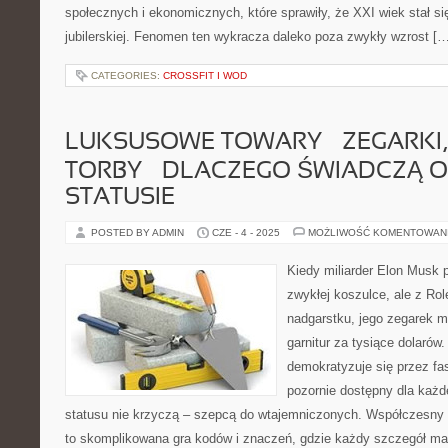
społecznych i ekonomicznych, które sprawiły, że XXI wiek stał s
jubilerskiej. Fenomen ten wykracza daleko poza zwykły wzrost […
CATEGORIES:
CROSSFIT I WOD
LUKSUSOWE TOWARY – ZEGARKI, 
TORBY – DLACZEGO ŚWIADCZĄ 
STATUSIE
POSTED BY ADMIN
CZE - 4 - 2025
MOŻLIWOŚĆ KOMENTOWAN
Kiedy miliarder Elon Musk p
zwykłej koszulce, ale z Ro
nadgarstku, jego zegarek mó
garnitur za tysiące dolarów
demokratyzuje się przez fas
pozornie dostępny dla każ
statusu nie krzyczą – szepcą do wtajemniczonych. Współczesny
to skomplikowana gra kodów i znaczeń, gdzie każdy szczegół ma