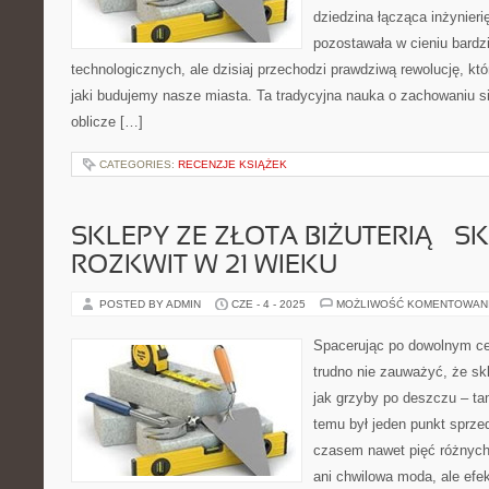
dziedzina łącząca inżynierię
pozostawała w cieniu bardz
technologicznych, ale dzisiaj przechodzi prawdziwą rewolucję, k
jaki budujemy nasze miasta. Ta tradycyjna nauka o zachowaniu si
oblicze […]
CATEGORIES:
RECENZJE KSIĄŻEK
SKLEPY ZE ZŁOTA BIŻUTERIĄ – S
ROZKWIT W 21 WIEKU
POSTED BY ADMIN
CZE - 4 - 2025
MOŻLIWOŚĆ KOMENTOWAN
Spacerując po dowolnym c
trudno nie zauważyć, że skl
jak grzyby po deszczu – t
temu był jeden punkt sprzed
czasem nawet pięć różnych
ani chwilowa moda, ale efe