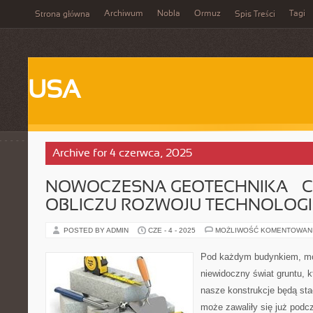
Archiwum
Nobla
Ormuz
Tagi
Strona główna
Spis Treści
USA
Archive for 4 czerwca, 2025
NOWOCZESNA GEOTECHNIKA – C
OBLICZU ROZWOJU TECHNOLOGI
POSTED BY ADMIN
CZE - 4 - 2025
MOŻLIWOŚĆ KOMENTOWAN
Pod każdym budynkiem, mos
niewidoczny świat gruntu, k
nasze konstrukcje będą stać
może zawaliły się już podc