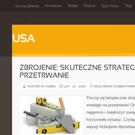
Archiwum
Nobla
Ormuz
Tagi
Strona główna
Spis Treści
USA
ZBROJENIE: SKUTECZNE STRATEG
PRZETRWANIE
POSTED BY ADMIN
LUT - 22 - 2025
MOŻLIWOŚĆ KOMENTOWA
Poczuj się bezpiecznie dzię
strategie na przetrwanie! O
najgorsze i zwiększyć swoj
kryzysowej sytuacji. Czytaj
więcej! #zbrojenie #przetrwa