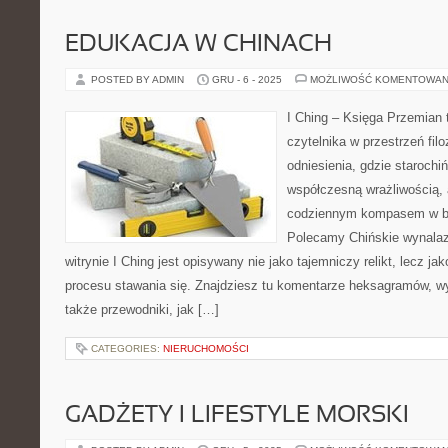
EDUKACJA W CHINACH
POSTED BY ADMIN
GRU - 6 - 2025
MOŻLIWOŚĆ KOMENTOWAN
I Ching – Księga Przemian t
czytelnika w przestrzeń filo
odniesienia, gdzie starochi
współczesną wrażliwością, 
codziennym kompasem w bu
Polecamy Chińskie wynalazk
witrynie I Ching jest opisywany nie jako tajemniczy relikt, lecz ja
procesu stawania się. Znajdziesz tu komentarze heksagramów, wy
także przewodniki, jak […]
CATEGORIES:
NIERUCHOMOŚCI
GADŻETY I LIFESTYLE MORSKI