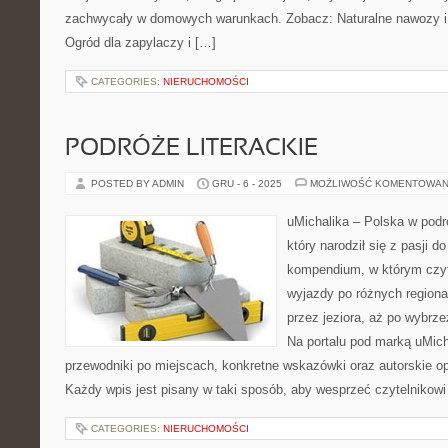
zachwycały w domowych warunkach. Zobacz: Naturalne nawozy i ś
Ogród dla zapylaczy i […]
CATEGORIES:
NIERUCHOMOŚCI
PODRÓŻE LITERACKIE
POSTED BY ADMIN
GRU - 6 - 2025
MOŻLIWOŚĆ KOMENTOWAN
uMichalika – Polska w podr
który narodził się z pasji 
kompendium, w którym czyte
wyjazdy po różnych regiona
przez jeziora, aż po wybrz
Na portalu pod marką uMic
przewodniki po miejscach, konkretne wskazówki oraz autorskie op
Każdy wpis jest pisany w taki sposób, aby wesprzeć czytelnikowi
CATEGORIES:
NIERUCHOMOŚCI