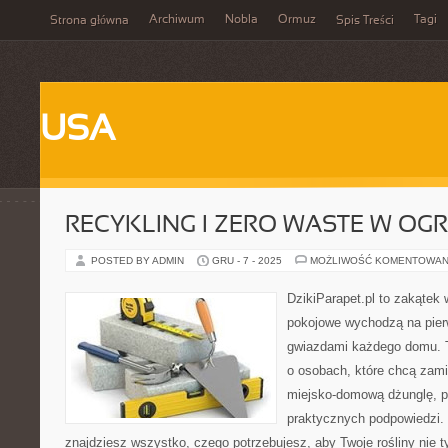
Archiwum
Nobla
Ormuz
Tagi
Strona główna
Spis Treści
USA
RECYKLING I ZERO WASTE W OG
POSTED BY ADMIN
GRU - 7 - 2025
MOŻLIWOŚĆ KOMENTOWAN
DzikiParapet.pl to zakątek 
pokojowe wychodzą na pierw
gwiazdami każdego domu. T
o osobach, które chcą zami
miejsko-domową dżunglę, peł
praktycznych podpowiedzi. 
znajdziesz wszystko, czego potrzebujesz, aby Twoje rośliny nie t