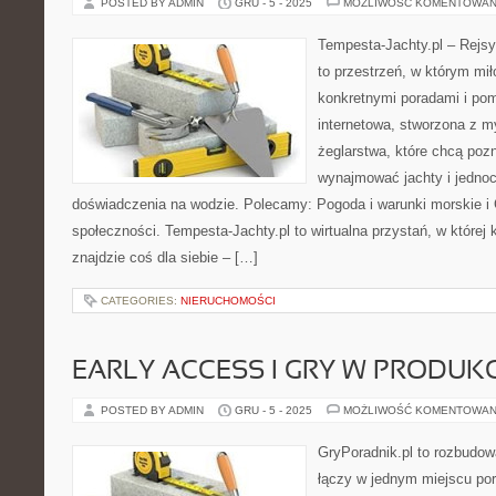
POSTED BY ADMIN
GRU - 5 - 2025
MOŻLIWOŚĆ KOMENTOWAN
Tempesta-Jachty.pl – Rejsy
to przestrzeń, w którym mi
konkretnymi poradami i pom
internetowa, stworzona z m
żeglarstwa, które chcą poz
wynajmować jachty i jedno
doświadczenia na wodzie. Polecamy: Pogoda i warunki morskie i G
społeczności. Tempesta-Jachty.pl to wirtualna przystań, w które
znajdzie coś dla siebie – […]
CATEGORIES:
NIERUCHOMOŚCI
EARLY ACCESS I GRY W PRODUKC
POSTED BY ADMIN
GRU - 5 - 2025
MOŻLIWOŚĆ KOMENTOWAN
GryPoradnik.pl to rozbudowa
łączy w jednym miejscu pora