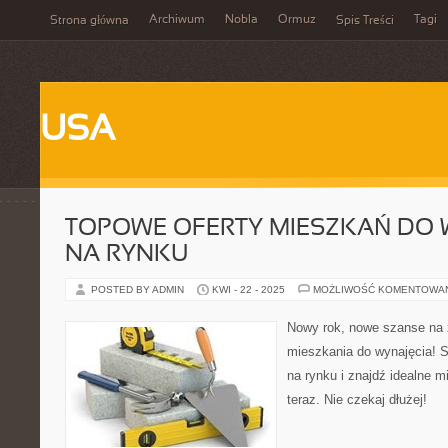
Archiwum
Nobla
Ormuz
Tagi
Strona główna
Spis Treści
USA
TOPOWE OFERTY MIESZKAŃ DO 
NA RYNKU
POSTED BY ADMIN
KWI - 22 - 2025
MOŻLIWOŚĆ KOMENTOWA
Nowy rok, nowe szanse na 
mieszkania do wynajęcia! 
na rynku i znajdź idealne m
teraz. Nie czekaj dłużej!