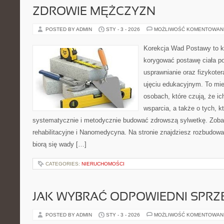
ZDROWIE MĘŻCZYZN
POSTED BY ADMIN
STY - 3 - 2026
MOŻLIWOŚĆ KOMENTOWAN
Korekcja Wad Postawy to ko
korygować postawę ciała po
usprawnianie oraz fizykoter
ujęciu edukacyjnym. To mie
osobach, które czują, że ic
wsparcia, a także o tych, k
systematycznie i metodycznie budować zdrowszą sylwetkę. Zobac
rehabilitacyjne i Nanomedycyna. Na stronie znajdziesz rozbudowa
biorą się wady […]
CATEGORIES:
NIERUCHOMOŚCI
JAK WYBRAĆ ODPOWIEDNI SPRZ
POSTED BY ADMIN
STY - 3 - 2026
MOŻLIWOŚĆ KOMENTOWAN