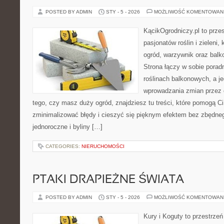
POSTED BY ADMIN
STY - 5 - 2026
MOŻLIWOŚĆ KOMENTOWAN
KącikOgrodniczy.pl to prze
pasjonatów roślin i zieleni,
ogród, warzywnik oraz balk
Strona łączy w sobie porad
roślinach balkonowych, a je
wprowadzania zmian przez c
tego, czy masz duży ogród, znajdziesz tu treści, które pomogą C
zminimalizować błędy i cieszyć się pięknym efektem bez zbędne
jednoroczne i byliny […]
CATEGORIES:
NIERUCHOMOŚCI
PTAKI DRAPIEŻNE ŚWIATA
POSTED BY ADMIN
STY - 5 - 2026
MOŻLIWOŚĆ KOMENTOWAN
Kury i Koguty to przestrzeń