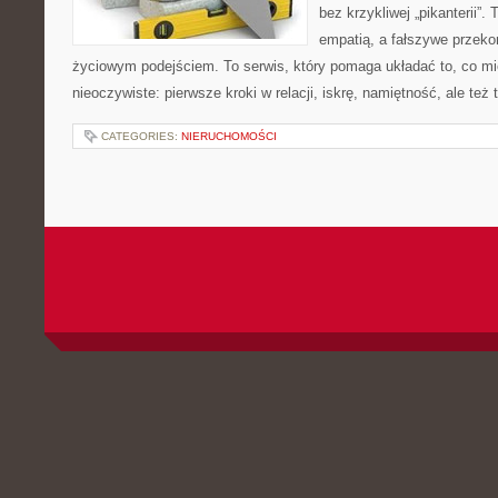
bez krzykliwej „pikanterii”.
empatią, a fałszywe przeko
życiowym podejściem. To serwis, który pomaga układać to, co m
nieoczywiste: pierwsze kroki w relacji, iskrę, namiętność, ale te
CATEGORIES:
NIERUCHOMOŚCI