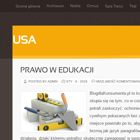
Archiwum
Nobla
Ormuz
Tagi
Strona główna
Spis Treści
USA
PRAWO W EDUKACJI
POSTED BY ADMIN
STY - 6 - 2026
MOŻLIWOŚĆ KOMENTOWAN
BlogdlaKonsumenta.pl to kon
skupia się na tym, co w co
potrafi zaskoczyć: ochroni
cywilnym pokazanych bez z
miejsce powstało po to, aby
brzmią jak język paragrafó
działania, dzięki któremu potrafisz skutecznie zareagować w spo