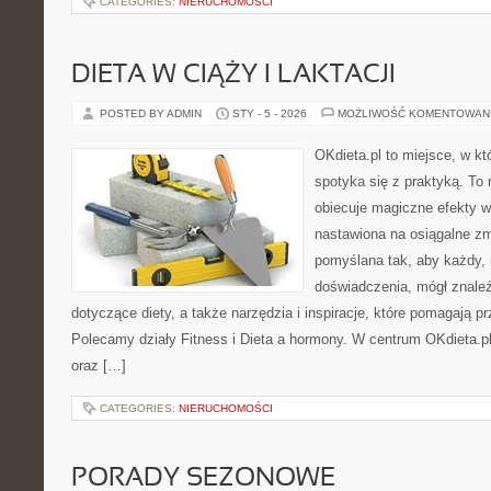
CATEGORIES:
NIERUCHOMOŚCI
DIETA W CIĄŻY I LAKTACJI
POSTED BY ADMIN
STY - 5 - 2026
MOŻLIWOŚĆ KOMENTOWAN
OKdieta.pl to miejsce, w 
spotyka się z praktyką. To n
obiecuje magiczne efekty w 
nastawiona na osiągalne zm
pomyślana tak, aby każdy, 
doświadczenia, mógł znale
dotyczące diety, a także narzędzia i inspiracje, które pomagają prz
Polecamy działy Fitness i Dieta a hormony. W centrum OKdieta.pl
oraz […]
CATEGORIES:
NIERUCHOMOŚCI
PORADY SEZONOWE