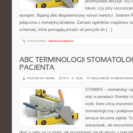
przemyślane decyzje: czy t
lokum, czy przy rozszerzan
wynajem, flipping albo długoterminowy wzrost wartości. Sednem 
połączona z metodyką działania. Zamiast ogólników znajdziesz tu 
schematy, które pomagają przejść od pomysłu do […]
CATEGORIES:
NIERUCHOMOŚCI
ABC TERMINOLOGII STOMATOLO
PACJENTA
POSTED BY ADMIN
STY - 4 - 2026
MOŻLIWOŚĆ KOMENTOWAN
STOMBIS – stomatolog i op
oraz w poradach Stombis to
osób, które chcą zrozumieć 
stomatologiczną i podejmo
temacie leczenia zębów. To 
wskazówek, ale wszechstro
dbać o zęby na co dzień, jak przygotować się do wizyty u specjalis