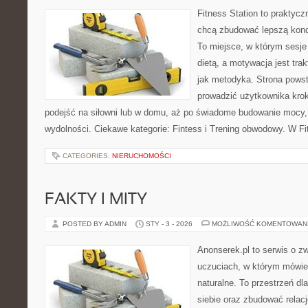
Fitness Station to praktycz
chcą zbudować lepszą kond
To miejsce, w którym sesje
dietą, a motywacja jest tr
jak metodyka. Strona powst
prowadzić użytkownika krok
podejść na siłowni lub w domu, aż po świadome budowanie mocy,
wydolności. Ciekawe kategorie: Fintess i Trening obwodowy. W F
CATEGORIES:
NIERUCHOMOŚCI
FAKTY I MITY
POSTED BY ADMIN
STY - 3 - 2026
MOŻLIWOŚĆ KOMENTOWAN
Anonserek.pl to serwis o z
uczuciach, w którym mówien
naturalne. To przestrzeń dl
siebie oraz zbudować relacj