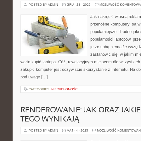
POSTED BY ADMIN
GRU - 28 - 2025
MOŻLIWOŚĆ KOMENTOWA
Jak nakręcić własną reklam
przenośne komputery, są w
popularniejsze. Trudno jako
popularności laptopów, prz
je ze sobą niemalże wszędz
zastanowić się, w jakim mie
warto kupić laptopa. Cóż, rewelacyjnym miejscem dla wszystkich 
zakupić komputer jest oczywiście skorzystanie z Internetu. Na d
pod uwagę […]
CATEGORIES:
NIERUCHOMOŚCI
RENDEROWANIE: JAK ORAZ JAKIE
TEGO WYNIKAJĄ
POSTED BY ADMIN
MAJ - 4 - 2025
MOŻLIWOŚĆ KOMENTOWAN