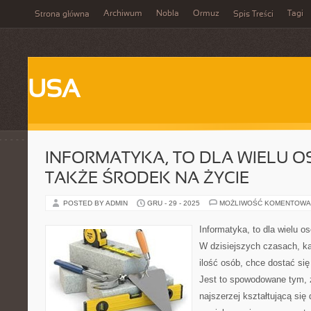
Archiwum
Nobla
Ormuz
Tagi
Strona główna
Spis Treści
USA
INFORMATYKA, TO DLA WIELU O
TAKŻE ŚRODEK NA ŻYCIE
POSTED BY ADMIN
GRU - 29 - 2025
MOŻLIWOŚĆ KOMENTOWA
Informatyka, to dla wielu o
W dzisiejszych czasach, k
ilość osób, chce dostać się
Jest to spowodowane tym, ż
najszerzej kształtującą się