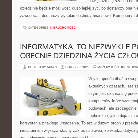
powiększa się szansa na to,
dziedzinie będzie możliwość dużo lepiej żyć, bo dostarczy ona ni
zawodową i dostarczy wysokie dochody finansowe. Komputery z
CATEGORIES:
NIERUCHOMOŚCI
INFORMATYKA, TO NIEZWYKLE 
OBECNIE DZIEDZINA ŻYCIA CZŁ
POSTED BY ADMIN
GRU - 29 - 2025
MOŻLIWOŚĆ KOMENTOWA
W jaki sposób dbać o swój
aktualnych czasach, jest sz
czym jest szansa się przek
komputerów, które występu
budowach, ale szczególnie 
techniczne, jakie dają jesz
korzystania z takiego urządzenia. To też w dużym stopniu przekła
nieustannie zwiększa własny zakres i sprawia, że wiedza dotyczą
zdecydowanie bardziej powszechna i […]