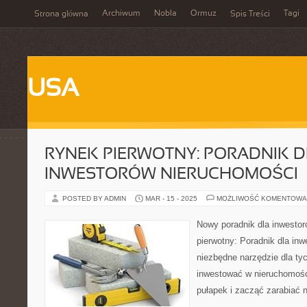
Archiwum
Nobla
Ormuz
Tagi
Strona główna
Spis Treści
USA
RYNEK PIERWOTNY: PORADNIK 
INWESTORÓW NIERUCHOMOŚCI
POSTED BY ADMIN
MAR - 15 - 2025
MOŻLIWOŚĆ KOMENTOWA
Nowy poradnik dla inwesto
pierwotny: Poradnik dla in
niezbędne narzędzie dla ty
inwestować w nieruchomośc
pułapek i zacząć zarabiać 