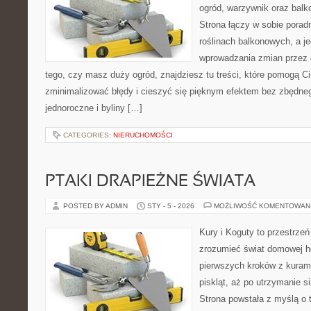
ogród, warzywnik oraz balk
Strona łączy w sobie porad
roślinach balkonowych, a je
wprowadzania zmian przez c
tego, czy masz duży ogród, znajdziesz tu treści, które pomogą C
zminimalizować błędy i cieszyć się pięknym efektem bez zbędne
jednoroczne i byliny […]
CATEGORIES:
NIERUCHOMOŚCI
PTAKI DRAPIEŻNE ŚWIATA
POSTED BY ADMIN
STY - 5 - 2026
MOŻLIWOŚĆ KOMENTOWAN
Kury i Koguty to przestrzeń
zrozumieć świat domowej ho
pierwszych kroków z kuram
piskląt, aż po utrzymanie s
Strona powstała z myślą o 