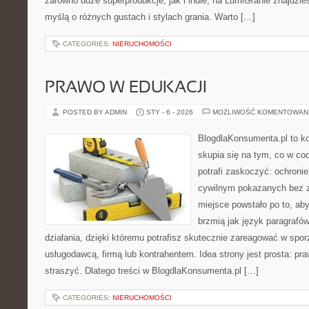
zarówno duże superprodukcje, jak i indie, na LumiGranie znajdzie
myślą o różnych gustach i stylach grania. Warto […]
CATEGORIES:
NIERUCHOMOŚCI
PRAWO W EDUKACJI
POSTED BY ADMIN
STY - 6 - 2026
MOŻLIWOŚĆ KOMENTOWAN
BlogdlaKonsumenta.pl to kon
skupia się na tym, co w co
potrafi zaskoczyć: ochroni
cywilnym pokazanych bez z
miejsce powstało po to, aby
brzmią jak język paragrafó
działania, dzięki któremu potrafisz skutecznie zareagować w spo
usługodawcą, firmą lub kontrahentem. Idea strony jest prosta: pra
straszyć. Dlatego treści w BlogdlaKonsumenta.pl […]
CATEGORIES:
NIERUCHOMOŚCI