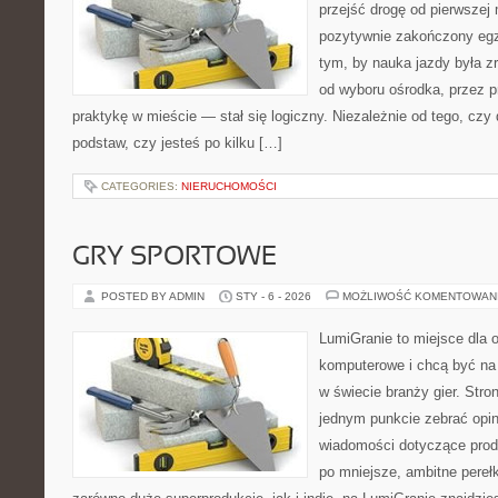
przejść drogę od pierwszej 
pozytywnie zakończony egz
tym, by nauka jazdy była z
od wyboru ośrodka, przez pr
praktykę w mieście — stał się logiczny. Niezależnie od tego, czy
podstaw, czy jesteś po kilku […]
CATEGORIES:
NIERUCHOMOŚCI
GRY SPORTOWE
POSTED BY ADMIN
STY - 6 - 2026
MOŻLIWOŚĆ KOMENTOWAN
LumiGranie to miejsce dla o
komputerowe i chcą być na 
w świecie branży gier. Stro
jednym punkcie zebrać opini
wiadomości dotyczące produ
po mniejsze, ambitne perełki