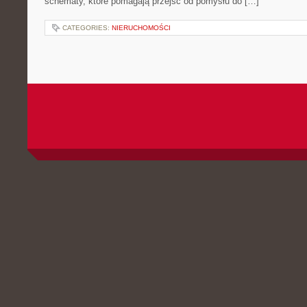
schematy, które pomagają przejść od pomysłu do […]
CATEGORIES:
NIERUCHOMOŚCI