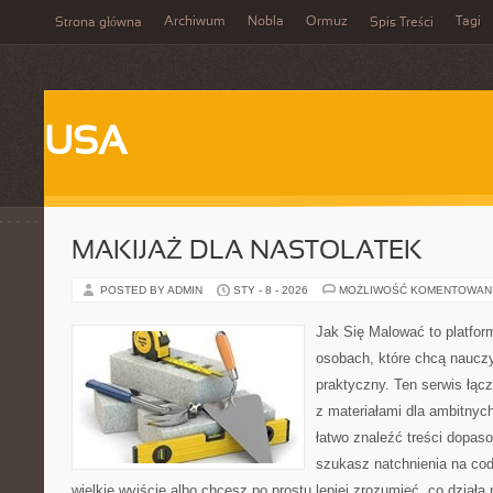
Archiwum
Nobla
Ormuz
Tagi
Strona główna
Spis Treści
USA
MAKIJAŻ DLA NASTOLATEK
POSTED BY ADMIN
STY - 8 - 2026
MOŻLIWOŚĆ KOMENTOWAN
Jak Się Malować to platfor
osobach, które chcą naucz
praktyczny. Ten serwis łącz
z materiałami dla ambitnyc
łatwo znaleźć treści dopas
szukasz natchnienia na cod
wielkie wyjście albo chcesz po prostu lepiej zrozumieć, co działa 