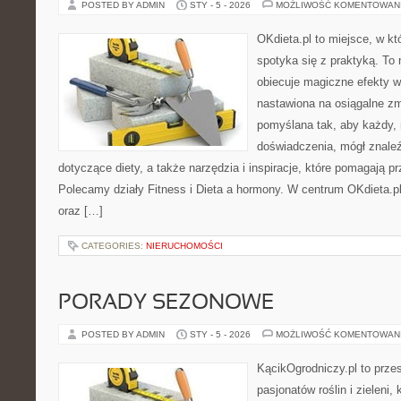
POSTED BY ADMIN
STY - 5 - 2026
MOŻLIWOŚĆ KOMENTOWAN
OKdieta.pl to miejsce, w 
spotyka się z praktyką. To n
obiecuje magiczne efekty w 
nastawiona na osiągalne zm
pomyślana tak, aby każdy, 
doświadczenia, mógł znale
dotyczące diety, a także narzędzia i inspiracje, które pomagają prz
Polecamy działy Fitness i Dieta a hormony. W centrum OKdieta.pl
oraz […]
CATEGORIES:
NIERUCHOMOŚCI
PORADY SEZONOWE
POSTED BY ADMIN
STY - 5 - 2026
MOŻLIWOŚĆ KOMENTOWAN
KącikOgrodniczy.pl to prze
pasjonatów roślin i zieleni,