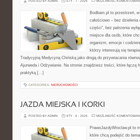
POSTED BY ADMIN
STY - 7 - 2026
MOŻLIWOŚĆ KOMENTOWAN
Bodbam.pl to przestrzeń, w 
całościowo – bez dzielenia 
części”, bez patrzenia wył
miejsce dla osób, które chc
organizm, emocje i codzienn
którzy interesują się terapi
Tradycyjną Medycyną Chińską jako drogą do przywracania równowa
Ajurweda i Odżywianie. Na stronie znajdziesz treści, które łączą 
praktyką […]
CATEGORIES:
NIERUCHOMOŚCI
JAZDA MIEJSKA I KORKI
POSTED BY ADMIN
STY - 6 - 2026
MOŻLIWOŚĆ KOMENTOWAN
PrawoJazdyWroclaw.pl to m
które chcą podejść do tema