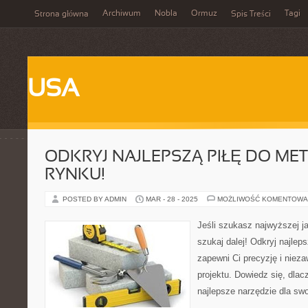
Archiwum
Nobla
Ormuz
Tagi
Strona główna
Spis Treści
USA
ODKRYJ NAJLEPSZĄ PIŁĘ DO ME
RYNKU!
POSTED BY ADMIN
MAR - 28 - 2025
MOŻLIWOŚĆ KOMENTOWA
Jeśli szukasz najwyższej ja
szukaj dalej! Odkryj najleps
zapewni Ci precyzję i nie
projektu. Dowiedz się, dla
najlepsze narzędzie dla swo