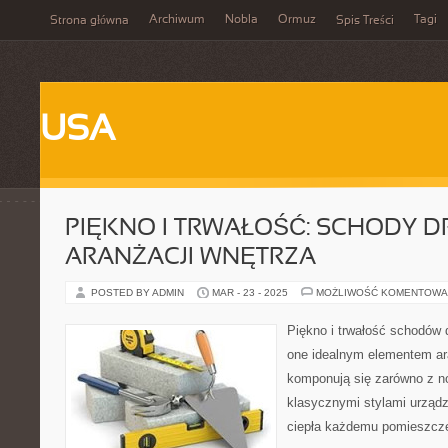
Archiwum
Nobla
Ormuz
Tagi
Strona główna
Spis Treści
USA
PIĘKNO I TRWAŁOŚĆ: SCHODY 
ARANŻACJI WNĘTRZA
POSTED BY ADMIN
MAR - 23 - 2025
MOŻLIWOŚĆ KOMENTOWA
Piękno i trwałość schodów 
one idealnym elementem ara
komponują się zarówno z n
klasycznymi stylami urządze
ciepła każdemu pomieszcze