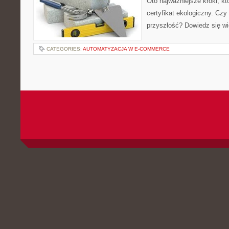
Oto najważniejsze kroki, 
certyfikat ekologiczny. Cz
przyszłość? Dowiedz się wi
CATEGORIES:
AUTOMATYZACJA W E-COMMERCE