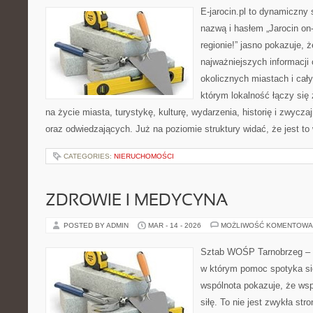
E-jarocin.pl to dynamiczny 
nazwą i hasłem „Jarocin on-
regionie!” jasno pokazuje, ż
najważniejszych informacji 
okolicznych miastach i cały
którym lokalność łączy się
na życie miasta, turystykę, kulturę, wydarzenia, historię i zwyc
oraz odwiedzających. Już na poziomie struktury widać, że jest t
CATEGORIES:
NIERUCHOMOŚCI
ZDROWIE I MEDYCYNA
POSTED BY ADMIN
MAR - 14 - 2026
MOŻLIWOŚĆ KOMENTOWA
Sztab WOŚP Tarnobrzeg – G
w którym pomoc spotyka si
wspólnota pokazuje, że ws
siłę. To nie jest zwykła str