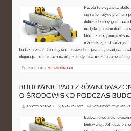
Pasotti to elegancka platfo
się na tematyce premium p
dobrze dobrany gest może 
niż tylko przedmiotem. To 
które szukają pomysłów na 
różne okazje i dla różnych
kontaktu widać, że motywem przewodnim jest tutaj estetyka, a ta
elegancja nie musi oznaczać przesady, lecz może przejawiać się
CATEGORIES:
NIERUCHOMOŚCI
BUDOWNICTWO ZRÓWNOWAŻONE
O ŚRODOWISKO PODCZAS BUD
POSTED BY ADMIN
MAJ - 17 - 2025
MOŻLIWOŚĆ KOMENTOWA
Budownictwo zrównoważone
budowlanej. Jak dbać o śr