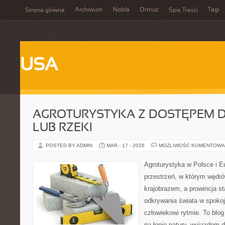
Archiwum
Nobla
Ormuz
Tagi
Strona główna
Spis Treści
USA
AGROTURYSTYKA Z DOSTĘPEM D
LUB RZEKI
POSTED BY ADMIN
MAR - 17 - 2026
MOŻLIWOŚĆ KOMENTOWA
Agroturystyka w Polsce i Eu
przestrzeń, w którym wędró
krajobrazem, a prowincja sta
odkrywania świata w spoko
człowiekowi rytmie. To bl
na łonie natury, wyjazdom 