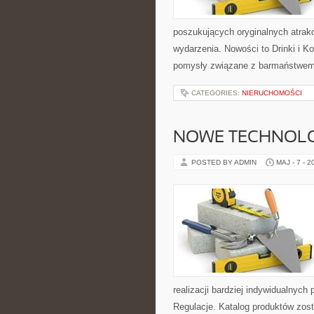
poszukujących oryginalnych atrak
wydarzenia. Nowości to Drinki i K
pomysły związane z barmaństwem,
CATEGORIES:
NIERUCHOMOŚCI
NOWE TECHNOLO
POSTED BY ADMIN
MAJ - 7 - 2
realizacji bardziej indywidualnych
Regulacje. Katalog produktów zos