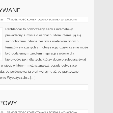
YWANE
SAMOCHODY
026
MOŻLIWOŚĆ KOMENTOWANIA
ZOSTAŁA WYŁĄCZONA
UŻYWANE
Rentdabcar to nowoczesny serwis internetowy
prowadzony z myślą o osobach, które interesują się
samochodami. Strona zestawia wiele konkretnych
tematów związanych z motoryzacją, dzięki czemu może
być codziennym źródłem inspiracji zarówno dla
kierowców, jak i dla tych, którzy dopiero zgłębiają świat
w sieci, w którym można znaleźć porady dotyczące
uta, od porównywania ofert wynajmu aż po praktyczne
ronie Wypożyczalnia […]
UPOWY
PORADNIK
026
MOŻLIWOŚĆ KOMENTOWANIA
ZOSTAŁA WYŁĄCZONA