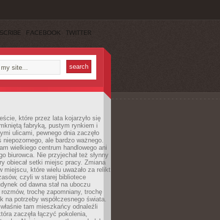
SCRIBE
FACEBOOK
TWITTER
cie, które przez lata kojarzyło się
mkniętą fabryką, pustym rynkiem i
ymi ulicami, pewnego dnia zaczęło
ś niepozornego, ale bardzo ważnego.
tam wielkiego centrum handlowego ani
 biurowca. Nie przyjechał też słynny
óry obiecał setki miejsc pracy. Zmiana
w miejscu, które wielu uważało za relikt
asów, czyli w starej bibliotece
udynek od dawna stał na uboczu
 rozmów, trochę zapomniany, trochę
ak na potrzeby współczesnego świata.
łaśnie tam mieszkańcy odnaleźli
która zaczęła łączyć pokolenia,