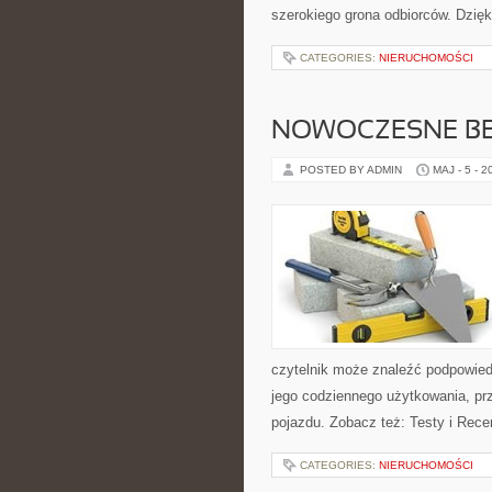
szerokiego grona odbiorców. Dzię
CATEGORIES:
NIERUCHOMOŚCI
NOWOCZESNE BE
POSTED BY ADMIN
MAJ - 5 - 2
czytelnik może znaleźć podpowied
jego codziennego użytkowania, pr
pojazdu. Zobacz też: Testy i Rece
CATEGORIES:
NIERUCHOMOŚCI