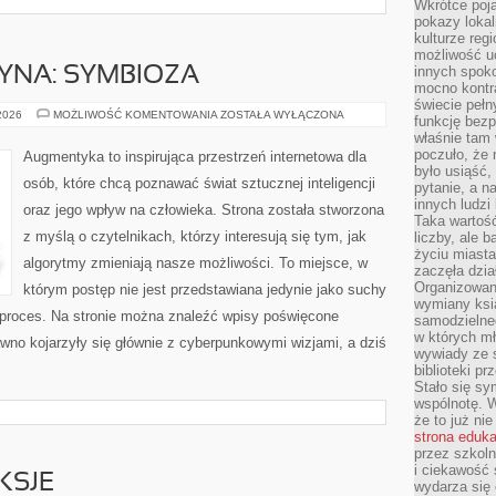
Wkrótce poja
pokazy lokal
kulturze reg
możliwość u
innych spoko
YNA: SYMBIOZA
mocno kontr
świecie pełn
CZŁOWIEK–
 2026
MOŻLIWOŚĆ KOMENTOWANIA
ZOSTAŁA WYŁĄCZONA
funkcję bezp
MASZYNA:
właśnie tam 
SYMBIOZA
poczuło, że 
Augmentyka to inspirująca przestrzeń internetowa dla
było usiąść
osób, które chcą poznawać świat sztucznej inteligencji
pytanie, a n
innych ludzi
oraz jego wpływ na człowieka. Strona została stworzona
Taka wartość
z myślą o czytelnikach, którzy interesują się tym, jak
liczby, ale 
życiu miasta
algorytmy zmieniają nasze możliwości. To miejsce, w
zaczęła dzia
Organizowan
którym postęp nie jest przedstawiana jedynie jako suchy
wymiany ksi
y proces. Na stronie można znaleźć wpisy poświęcone
samodzielneg
w których m
wno kojarzyły się głównie z cyberpunkowymi wizjami, a dziś
wywiady ze 
biblioteki p
Stało się sy
wspólnotę. 
że to już ni
strona eduk
przez szkoln
i ciekawość 
KSJE
wydarza się 