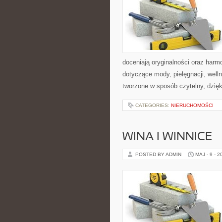
doceniają oryginalności oraz harmo
dotyczące mody, pielęgnacji, wel
tworzone w sposób czytelny, dzię
CATEGORIES:
NIERUCHOMOŚCI
WINA I WINNICE
POSTED BY ADMIN
MAJ - 9 - 2