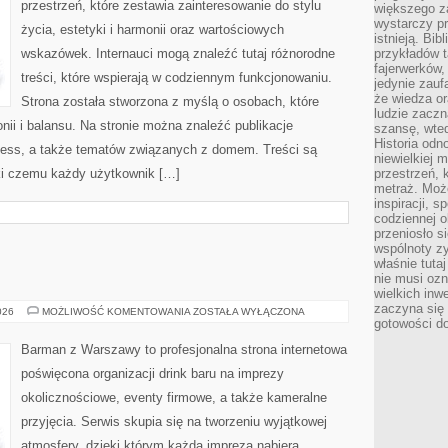
przestrzeń, które zestawia zainteresowanie do stylu
większego 
wystarczy pr
życia, estetyki i harmonii oraz wartościowych
istnieją. Bib
wskazówek. Internauci mogą znaleźć tutaj różnorodne
przykładów t
fajerwerków,
treści, które wspierają w codziennym funkcjonowaniu.
jedynie zauf
że wiedza or
Strona została stworzona z myślą o osobach, które
ludzie zaczn
nii i balansu. Na stronie można znaleźć publikacje
szansę, wte
Historia odn
lness, a także tematów związanych z domem. Treści są
niewielkiej 
ki czemu każdy użytkownik […]
przestrzeń, 
metraż. Moż
inspiracji, 
codziennej o
przeniosło s
wspólnoty z
właśnie tuta
nie musi ozn
wielkich inw
zaczyna się 
WINA
026
MOŻLIWOŚĆ KOMENTOWANIA
ZOSTAŁA WYŁĄCZONA
I
gotowości do
WINNICE
Barman z Warszawy to profesjonalna strona internetowa
poświęcona organizacji drink baru na imprezy
okolicznościowe, eventy firmowe, a także kameralne
przyjęcia. Serwis skupia się na tworzeniu wyjątkowej
atmosfery, dzięki którym każda impreza nabiera