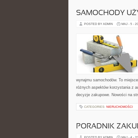
SAMOCHODY UŻ
POSTED BY ADMIN
MAJ - 5 - 2
wynajmu samochodów. To miejsce 
różnych aspektów korzystania z a
decyzje zakupowe. Nowości na st
CATEGORIES:
NIERUCHOMOŚCI
PORADNIK ZAK
POSTED BY ADMIN
MAJ - 4 - 2