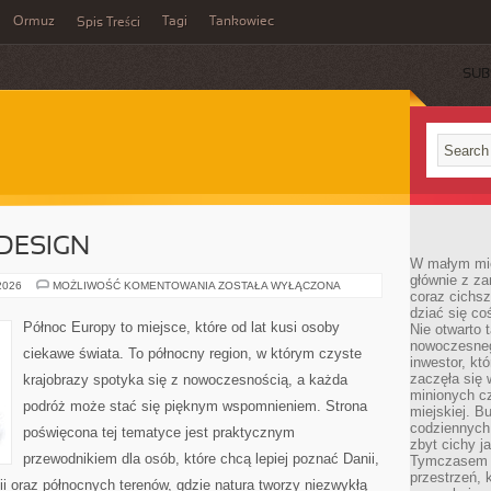
Ormuz
Tagi
Tankowiec
Spis Treści
SUB
 DESIGN
W małym mieś
głównie z za
ARCHITEKTURA
 2026
MOŻLIWOŚĆ KOMENTOWANIA
ZOSTAŁA WYŁĄCZONA
coraz cichsz
I
DESIGN
dziać się co
Północ Europy to miejsce, które od lat kusi osoby
Nie otwarto 
nowoczesnego
ciekawe świata. To północny region, w którym czyste
inwestor, kt
zaczęła się 
krajobrazy spotyka się z nowoczesnością, a każda
minionych cz
podróż może stać się pięknym wspomnieniem. Strona
miejskiej. B
codziennych
poświęcona tej tematyce jest praktycznym
zbyt cichy j
przewodnikiem dla osób, które chcą lepiej poznać Danii,
Tymczasem w
przestrzeń, 
ndii oraz północnych terenów, gdzie natura tworzy niezwykłą