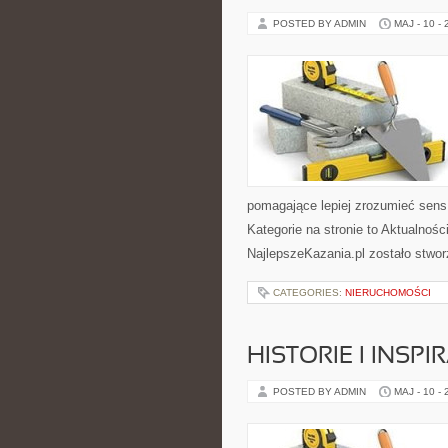
POSTED BY ADMIN
MAJ - 10 -
pomagające lepiej zrozumieć sen
Kategorie na stronie to Aktualnoś
NajlepszeKazania.pl zostało stwor
CATEGORIES:
NIERUCHOMOŚCI
HISTORIE I INSPI
POSTED BY ADMIN
MAJ - 10 -