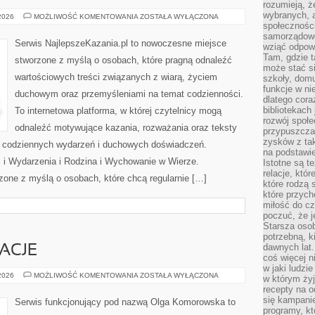
rozumieją, ż
wybranych, 
KAZANIA
 2026
MOŻLIWOŚĆ KOMENTOWANIA
ZOSTAŁA WYŁĄCZONA
I
społeczności
REFLEKSJE
samorządowc
Serwis NajlepszeKazania.pl to nowoczesne miejsce
wziąć odpowi
Tam, gdzie t
stworzone z myślą o osobach, które pragną odnaleźć
może stać si
wartościowych treści związanych z wiarą, życiem
szkoły, domu
funkcje w ni
duchowym oraz przemyśleniami na temat codzienności.
dlatego cor
bibliotekach
To internetowa platforma, w której czytelnicy mogą
rozwój społe
odnaleźć motywujące kazania, rozważania oraz teksty
przypuszczać
zysków z tak
s codziennych wydarzeń i duchowych doświadczeń.
na podstawi
ci i Wydarzenia i Rodzina i Wychowanie w Wierze.
Istotne są t
relacje, któ
zone z myślą o osobach, które chcą regularnie […]
które rodzą 
które przyc
miłość do cz
poczuć, że j
Starsza oso
potrzebną, k
dawnych lat
RACJE
coś więcej n
w jaki ludzi
HISTORIE
 2026
MOŻLIWOŚĆ KOMENTOWANIA
ZOSTAŁA WYŁĄCZONA
w którym żyj
I
recepty na 
INSPIRACJE
się kampanie
Serwis funkcjonujący pod nazwą Olga Komorowska to
programy, k