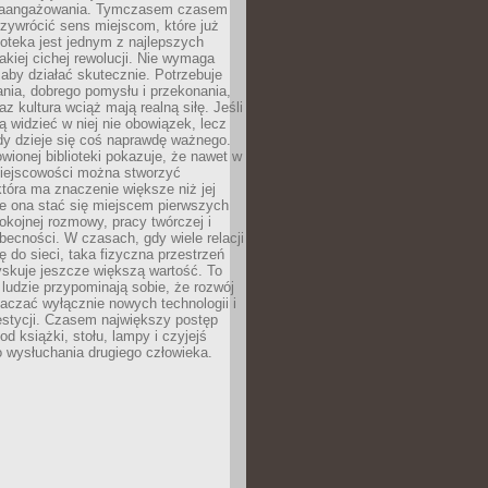
zaangażowania. Tymczasem czasem
zywrócić sens miejscom, które już
lioteka jest jednym z najlepszych
akiej cichej rewolucji. Nie wymaga
 aby działać skutecznie. Potrzebuje
ania, dobrego pomysłu i przekonania,
az kultura wciąż mają realną siłę. Jeśli
ą widzieć w niej nie obowiązek, lecz
dy dzieje się coś naprawdę ważnego.
owionej biblioteki pokazuje, że nawet w
miejscowości można stworzyć
która ma znaczenie większe niż jej
e ona stać się miejscem pierwszych
spokojnej rozmowy, pracy twórczej i
becności. W czasach, gdy wiele relacji
ię do sieci, taka fizyczna przestrzeń
yskuje jeszcze większą wartość. To
j ludzie przypominają sobie, że rozwój
aczać wyłącznie nowych technologii i
estycji. Czasem największy postęp
od książki, stołu, lampy i czyjejś
 wysłuchania drugiego człowieka.