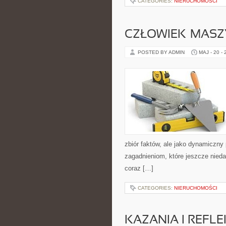
CATEGORIES:
NIERUCHOMOŚCI
CZŁOWIEK–MASZ
POSTED BY ADMIN
MAJ - 20 -
zbiór faktów, ale jako dynamiczn
zagadnieniom, które jeszcze nieda
coraz […]
CATEGORIES:
NIERUCHOMOŚCI
KAZANIA I REFLE