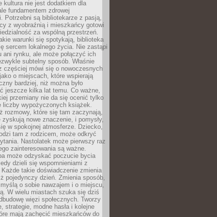
e kultura nie jest dodatkiem dla
ale fundamentem zdrowej
. Potrzebni są bibliotekarze z pasją,
y z wyobraźnią i mieszkańcy gotowi
edzialność za wspólną przestrzeń.
akie warunki się spotykają, biblioteka
ę sercem lokalnego życia. Nie zastąpi
 ani rynku, ale może połączyć ich
ezwykle subtelny sposób. Właśnie
az częściej mówi się o nowoczesnych
 jako o miejscach, które wspierają
czny bardziej, niż można było
 jeszcze kilka lat temu. Co ważne,
iej przemiany nie da się ocenić tylko
e liczby wypożyczonych książek.
eż rozmowy, które się tam zaczynają,
re zyskują nowe znaczenie, i pomysły,
się w spokojnej atmosferze. Dziecko,
hodzi tam z rodzicem, może odkryć
ytania. Nastolatek może pierwszy raz
ego zainteresowania są ważne.
ba może odzyskać poczucie bycia
iedy dzieli się wspomnieniami z
. Każde takie doświadczenie zmienia
iż pojedynczy dzień. Zmienia sposób,
e myślą o sobie nawzajem i o miejscu,
ą. W wielu miastach szuka się dziś
odbudowę więzi społecznych. Tworzy
, strategie, modne hasła i kolejne
tóre mają zachęcić mieszkańców do