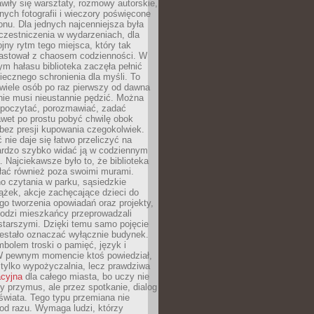
wiły się warsztaty, rozmowy autorskie,
nych fotografii i wieczory poświęcone
ionu. Dla jednych najcenniejsza była
czestniczenia w wydarzeniach, dla
jny rytm tego miejsca, który tak
astował z chaosem codzienności. W
ym hałasu biblioteka zaczęła pełnić
iecznego schronienia dla myśli. To
wiele osób po raz pierwszy od dawna
nie musi nieustannie pędzić. Można
, poczytać, porozmawiać, zadać
awet po prostu pobyć chwilę obok
 bez presji kupowania czegokolwiek.
 nie daje się łatwo przeliczyć na
bardzo szybko widać ją w codziennym
. Najciekawsze było to, że biblioteka
łać również poza swoimi murami.
o czytania w parku, sąsiedzkie
ążek, akcje zachęcające dzieci do
o tworzenia opowiadań oraz projekty,
łodzi mieszkańcy przeprowadzali
starszymi. Dzięki temu samo pojęcie
rzestało oznaczać wyłącznie budynek.
mbolem troski o pamięć, język i
W pewnym momencie ktoś powiedział,
e tylko wypożyczalnia, lecz prawdziwa
acyjna
dla całego miasta, bo uczy nie
y przymus, ale przez spotkanie, dialog
świata. Tego typu przemiana nie
od razu. Wymaga ludzi, którzy