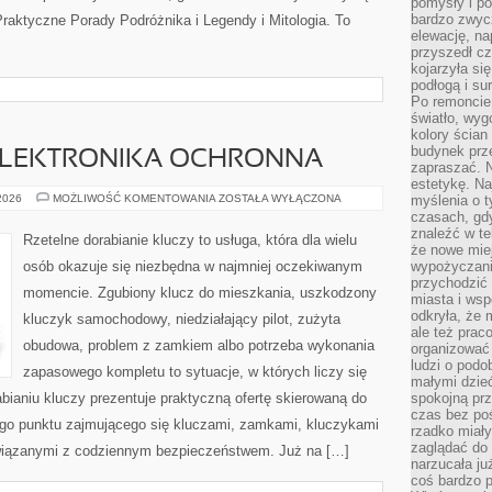
pomysły i po
bardzo zwyc
Praktyczne Porady Podróżnika i Legendy i Mitologia. To
elewację, n
przyszedł cz
kojarzyła si
podłogą i s
Po remoncie 
światło, wyg
kolory ścian 
budynek prz
 ELEKTRONIKA OCHRONNA
zapraszać. N
estetykę. Na
IMMOBILIZERY
 2026
MOŻLIWOŚĆ KOMENTOWANIA
ZOSTAŁA WYŁĄCZONA
myślenia o 
I
czasach, gd
ELEKTRONIKA
znaleźć w te
OCHRONNA
Rzetelne dorabianie kluczy to usługa, która dla wielu
że nowe miej
osób okazuje się niezbędna w najmniej oczekiwanym
wypożyczani
przychodzić 
momencie. Zgubiony klucz do mieszkania, uszkodzony
miasta i ws
odkryła, że 
kluczyk samochodowy, niedziałający pilot, zużyta
ale też prac
obudowa, problem z zamkiem albo potrzeba wykonania
organizować
ludzi o podo
zapasowego kompletu to sytuacje, w których liczy się
małymi dzieć
ianiu kluczy prezentuje praktyczną ofertę skierowaną do
spokojną prz
czas bez poś
go punktu zajmującego się kluczami, zamkami, kluczykami
rzadko miały
zaglądać do 
iązanymi z codziennym bezpieczeństwem. Już na […]
narzucała ju
coś bardzo p