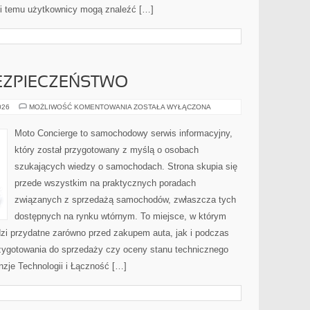
ki temu użytkownicy mogą znaleźć […]
ZPIECZEŃSTWO
NOWOCZESNE
026
MOŻLIWOŚĆ KOMENTOWANIA
ZOSTAŁA WYŁĄCZONA
BEZPIECZEŃSTWO
Moto Concierge to samochodowy serwis informacyjny,
który został przygotowany z myślą o osobach
szukających wiedzy o samochodach. Strona skupia się
przede wszystkim na praktycznych poradach
związanych z sprzedażą samochodów, zwłaszcza tych
dostępnych na rynku wtórnym. To miejsce, w którym
zi przydatne zarówno przed zakupem auta, jak i podczas
zygotowania do sprzedaży czy oceny stanu technicznego
nzje Technologii i Łączność […]