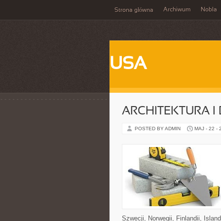
Archiwum
Nobla
Strona główna
USA
ARCHITEKTURA I
POSTED BY ADMIN
MAJ - 22 -
Szwecji, Norwegii, Finlandii, Isla