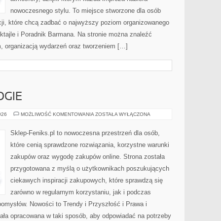
nowoczesnego stylu. To miejsce stworzone dla osób
cji, które chcą zadbać o najwyższy poziom organizowanego
oktajle i Poradnik Barmana. Na stronie można znaleźć
 organizacją wydarzeń oraz tworzeniem […]
GIE
NOWE
026
MOŻLIWOŚĆ KOMENTOWANIA
ZOSTAŁA WYŁĄCZONA
TECHNOLOGIE
Sklep-Feniks.pl to nowoczesna przestrzeń dla osób,
które cenią sprawdzone rozwiązania, korzystne warunki
zakupów oraz wygodę zakupów online. Strona została
przygotowana z myślą o użytkownikach poszukujących
ciekawych inspiracji zakupowych, które sprawdzą się
zarówno w regularnym korzystaniu, jak i podczas
 pomysłów. Nowości to Trendy i Przyszłość i Prawa i
tała opracowana w taki sposób, aby odpowiadać na potrzeby