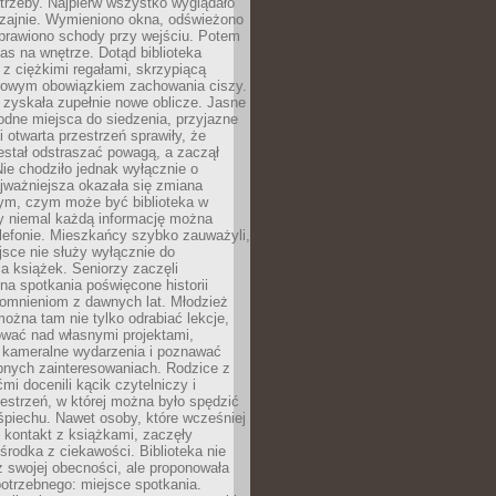
trzeby. Najpierw wszystko wyglądało
zajnie. Wymieniono okna, odświeżono
aprawiono schody przy wejściu. Potem
as na wnętrze. Dotąd biblioteka
ę z ciężkimi regałami, skrzypiącą
urowym obowiązkiem zachowania ciszy.
zyskała zupełnie nowe oblicze. Jasne
odne miejsca do siedzenia, przyjazne
i otwarta przestrzeń sprawiły, że
estał odstraszać powagą, a zaczął
ie chodziło jednak wyłącznie o
jważniejsza okazała się zmiana
tym, czym może być biblioteka w
y niemal każdą informację można
lefonie. Mieszkańcy szybko zauważyli,
sce nie służy wyłącznie do
a książek. Seniorzy zaczęli
na spotkania poświęcone historii
pomnieniom z dawnych lat. Młodzież
można tam nie tylko odrabiać lekcje,
ować nad własnymi projektami,
 kameralne wydarzenia i poznawać
bnych zainteresowaniach. Rodzice z
mi docenili kącik czytelniczy i
estrzeń, w której można było spędzić
piechu. Nawet osoby, które wcześniej
 kontakt z książkami, zaczęły
środka z ciekawości. Biblioteka nie
ż swojej obecności, ale proponowała
otrzebnego: miejsce spotkania.