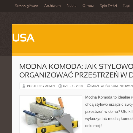
Archiwum
Nobla
Ormuz
Tagi
Strona główna
Spis Treści
USA
MODNA KOMODA: JAK STYLOW
ORGANIZOWAĆ PRZESTRZEŃ W 
POSTED BY ADMIN
CZE - 7 - 2025
MOŻLIWOŚĆ KOMENTOWAN
Modna Komoda to idealne ro
chcą stylowo urządzić swoj
przestrzeń w domu? Oto kil
wykorzystać modną komodę
dekoracji!