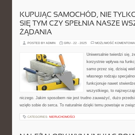
KUPUJĄC SAMOCHÓD, NIE TYLKO
SIĘ TYM CZY SPEŁNIA NASZE WS
ŻĄDANIA
POSTED BY ADMIN
GRU - 22 - 2025
MOŻLIWOŚĆ KOMENTOWA
Uniwersalnie twierdzi się, ż
korzystnie wpływa na funkc
samo przez się, dzisiaj wie
własnego rodzaju specjalno
funkcjonuje nawet stwierdzen
wszystkiego, to najzwyczajn
niczego. Jakim sposobem nie jest trudno zauważyć, dużo przedsię
wzięło sobie do serca. To naturalnie dzięki temu powstaje w zwią
CATEGORIES:
NIERUCHOMOŚCI