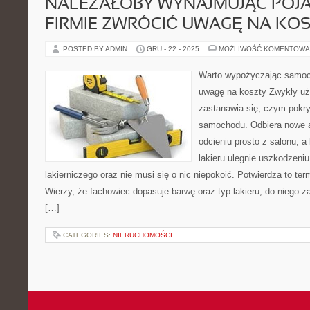
NALEŻAŁOBY WYNAJMUJĄC POJA
FIRMIE ZWRÓCIĆ UWAGĘ NA KO
POSTED BY ADMIN
GRU - 22 - 2025
MOŻLIWOŚĆ KOMENTOWA
Warto wypożyczając samoch
uwagę na koszty Zwykły uż
zastanawia się, czym pokry
samochodu. Odbiera nowe
odcieniu prosto z salonu, a
lakieru ulegnie uszkodzeni
lakierniczego oraz nie musi się o nic niepokoić. Potwierdza to termi
Wierzy, że fachowiec dopasuje barwę oraz typ lakieru, do niego z
[…]
CATEGORIES:
NIERUCHOMOŚCI