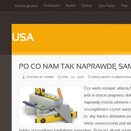
Archiwum
Nobla
Ormuz
Tagi
Strona główna
Spis Treści
USA
PO CO NAM TAK NAPRAWDĘ S
POSTED BY ADMIN
GRU - 22 - 2025
MOŻLIWOŚĆ KOMENTOWA
Czy warto rozwijać własną 
jeśli w istocie pragniesz d
naprawdę można odmienić w 
szczególności czymś wartym
to, aby bardzo dokładnie p
oferty umieszczonej pod ad
byłoby przypadkiem kapitalnym pomysłem. Przecież akurat automa