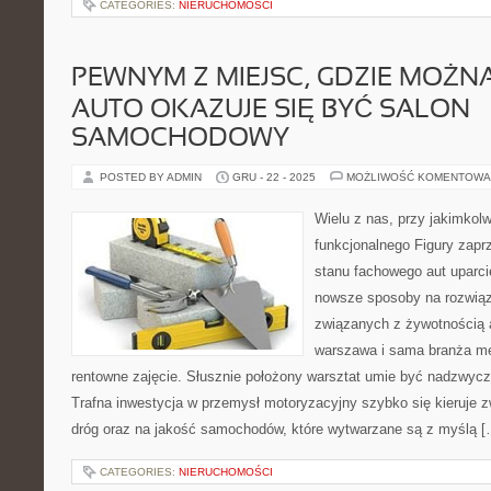
CATEGORIES:
NIERUCHOMOŚCI
PEWNYM Z MIEJSC, GDZIE MOŻN
AUTO OKAZUJE SIĘ BYĆ SALON
SAMOCHODOWY
POSTED BY ADMIN
GRU - 22 - 2025
MOŻLIWOŚĆ KOMENTOWA
Wielu z nas, przy jakimkol
funkcjonalnego Figury zapr
stanu fachowego aut uparcie
nowsze sposoby na rozwią
związanych z żywotnością a
warszawa i sama branża me
rentowne zajęcie. Słusznie położony warsztat umie być nadzwyc
Trafna inwestycja w przemysł motoryzacyjny szybko się kieruje z
dróg oraz na jakość samochodów, które wytwarzane są z myślą [
CATEGORIES:
NIERUCHOMOŚCI