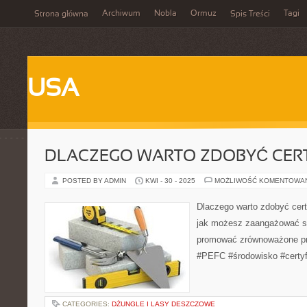
Archiwum
Nobla
Ormuz
Tagi
Strona główna
Spis Treści
USA
DLACZEGO WARTO ZDOBYĆ CERT
POSTED BY ADMIN
KWI - 30 - 2025
MOŻLIWOŚĆ KOMENTOWA
Dlaczego warto zdobyć cer
jak możesz zaangażować si
promować zrównoważone pra
#PEFC #środowisko #certyf
CATEGORIES:
DŻUNGLE I LASY DESZCZOWE