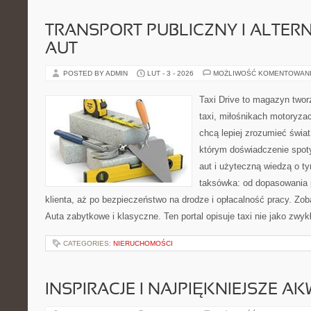
TRANSPORT PUBLICZNY I ALTER
AUT
POSTED BY ADMIN
LUT - 3 - 2026
MOŻLIWOŚĆ KOMENTOWAN
Taxi Drive to magazyn twor
taxi, miłośnikach motoryzac
chcą lepiej zrozumieć świa
którym doświadczenie spot
aut i użyteczną wiedzą o t
taksówka: od dopasowania 
klienta, aż po bezpieczeństwo na drodze i opłacalność pracy. Zo
Auta zabytkowe i klasyczne. Ten portal opisuje taxi nie jako zwy
CATEGORIES:
NIERUCHOMOŚCI
INSPIRACJE I NAJPIĘKNIEJSZE A