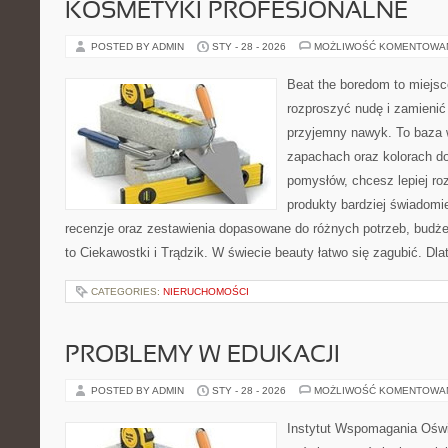
KOSMETYKI PROFESJONALNE
POSTED BY ADMIN
STY - 28 - 2026
MOŻLIWOŚĆ KOMENTOWA
Beat the boredom to miejsc
rozproszyć nudę i zamienić
przyjemny nawyk. To baza 
zapachach oraz kolorach do
pomysłów, chcesz lepiej ro
produkty bardziej świadomie
recenzje oraz zestawienia dopasowane do różnych potrzeb, budże
to Ciekawostki i Trądzik. W świecie beauty łatwo się zagubić. Dl
CATEGORIES:
NIERUCHOMOŚCI
PROBLEMY W EDUKACJI
POSTED BY ADMIN
STY - 28 - 2026
MOŻLIWOŚĆ KOMENTOWA
Instytut Wspomagania Oświ