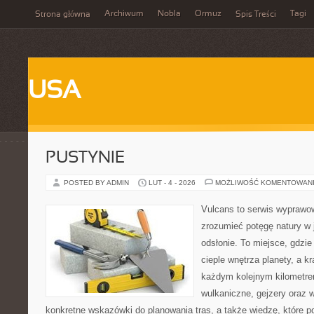
Archiwum
Nobla
Ormuz
Tagi
Strona główna
Spis Treści
USA
PUSTYNIE
POSTED BY ADMIN
LUT - 4 - 2026
MOŻLIWOŚĆ KOMENTOWAN
Vulcans to serwis wyprawow
zrozumieć potęgę natury w j
odsłonie. To miejsce, gdzie
cieple wnętrza planety, a kr
każdym kolejnym kilometrem
wulkaniczne, gejzery oraz 
konkretne wskazówki do planowania tras, a także wiedzę, które 