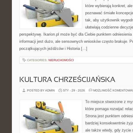
które wybierają konkret, al
poznawać śmiałe koncepcje
tak, aby użytkownik wygodni
ułatwiają codzienne decyzje,
perspektywę. Ikarion.pl może być dla Ciebie punktem odniesienia
informacji jest dużo, ale sensownych wniosków często brakuje. P
początkujących jeźdźców i Historia […]
CATEGORIES:
NIERUCHOMOŚCI
KULTURA CHRZEŚCIJAŃSKA
POSTED BY ADMIN
STY - 29 - 2026
MOŻLIWOŚĆ KOMENTOWA
To miejsce stworzone z my
które pomaga rozwijać rela
Strona jest punktem odniesi
bardziej konsekwentnie żyją
ale także wtedy, gdy życie 