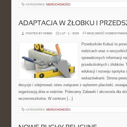
CATEGORIES:
NIERUCHOMOŚCI
ADAPTACJA W ŻŁOBKU I PRZED
POSTED BY ADMIN
LUT - 1 - 2026
MOŻLIWOŚĆ KOMENTOWAN
Przedszkole Kubuś to prze
rodzicach oraz o wszystkic
sprawdzonych informacji n
przedszkolnych i żłobków. 
edukacji i rozwoju spotyka 
wskazówkami. Strona powst
decyzje i zdejmować stres związane z wyborem placówki, oswajan
organizacją dnia w rodzinie. Polecamy Zabawki i akcesoria dla dzi
wczesnoszkolna. W centrum […]
CATEGORIES:
NIERUCHOMOŚCI