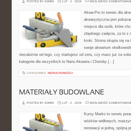
POSTED BY ADMIN
LUT - 2 - 2026
MOŻLIWOŚĆ KOMENTOWAN
Akwa-Pro to serwis dla akw
akwarystyczna jest pokazan
miejsce dla osób, które ch
zbędnego zadęcia, za to z
kroki. Strona skupia się na
swoje akwarium słodkowodn
niezależnie od tego, czy startujesz od zera, czy masz już za so
kategorie dla wszystkich to Nano Akwaria i Choroby […]
CATEGORIES:
NIERUCHOMOŚCI
MATERIAŁY BUDOWLANE
POSTED BY ADMIN
LUT - 2 - 2026
MOŻLIWOŚĆ KOMENTOWAN
Kursy Marko to serwis pora
wózków widłowych, maszyn
renowacji w jedną, spójną p