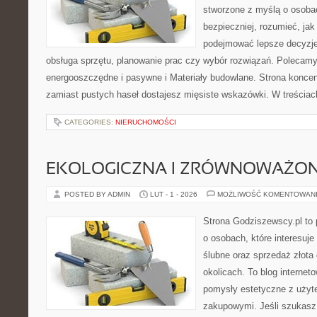
stworzone z myślą o osoba
bezpieczniej, rozumieć, jak
podejmować lepsze decyzje
obsługa sprzętu, planowanie prac czy wybór rozwiązań. Polecam
energooszczędne i pasywne i Materiały budowlane. Strona koncent
zamiast pustych haseł dostajesz mięsiste wskazówki. W treściac
CATEGORIES:
NIERUCHOMOŚCI
EKOLOGICZNA I ZRÓWNOWAŻONA
POSTED BY ADMIN
LUT - 1 - 2026
MOŻLIWOŚĆ KOMENTOWAN
Strona Godziszewscy.pl to 
o osobach, które interesuje
ślubne oraz sprzedaż złota
okolicach. To blog internet
pomysły estetyczne z użyt
zakupowymi. Jeśli szukasz