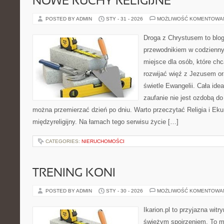
NOWE RUCHY RELIGIJNE
POSTED BY ADMIN
STY - 31 - 2026
MOŻLIWOŚĆ KOMENTOWA
Droga z Chrystusem to blog 
przewodnikiem w codziennym
miejsce dla osób, które ch
rozwijać więź z Jezusem o
świetle Ewangelii. Cała idea
zaufanie nie jest ozdobą do
można przemierzać dzień po dniu. Warto przeczytać Religia i Eku
międzyreligijny. Na łamach tego serwisu życie […]
CATEGORIES:
NIERUCHOMOŚCI
TRENING KONI
POSTED BY ADMIN
STY - 30 - 2026
MOŻLIWOŚĆ KOMENTOWA
Ikarion.pl to przyjazna witr
świeżym spojrzeniem. To m