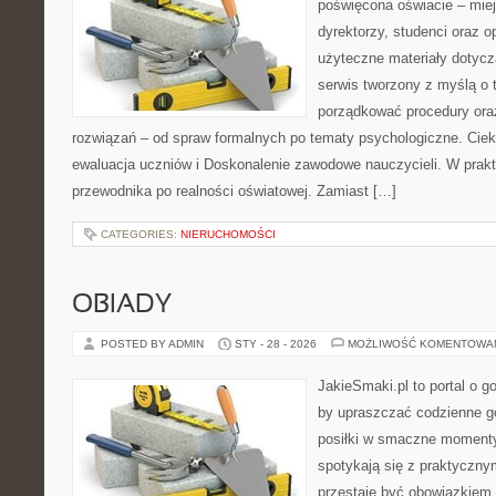
poświęcona oświacie – mie
dyrektorzy, studenci oraz 
użyteczne materiały dotycz
serwis tworzony z myślą o 
porządkować procedury or
rozwiązań – od spraw formalnych po tematy psychologiczne. Ciek
ewaluacja uczniów i Doskonalenie zawodowe nauczycieli. W prakty
przewodnika po realności oświatowej. Zamiast […]
CATEGORIES:
NIERUCHOMOŚCI
OBIADY
POSTED BY ADMIN
STY - 28 - 2026
MOŻLIWOŚĆ KOMENTOWA
JakieSmaki.pl to portal o g
by upraszczać codzienne g
posiłki w smaczne momenty.
spotykają się z praktycznym
przestaje być obowiązkiem,