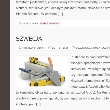
tematach jubilerskich, chcesz lepiej zrozumieć parametry kruszcu
biżuterii, ten serwis jest idealnym punktem startu. Nowości na stro
Historia Biżuterii. W centrum […]
CATEGORIES:
NIERUCHOMOŚCI
SZWECJA
POSTED BY ADMIN
LUT - 1 - 2026
MOŻLIWOŚĆ KOMENTOWAN
Rushmore to blog podróżnic
osobach spragnionych wraż
przewodnik, w którym łączą 
użytecznymi poradami. Jeśl
Hiszpanii, romantycznej Eu
motoryzacji, Austrii albo Re
tu kompletny obraz na to, jak ogarnąć wyjazd od A do Z. Na Rush
praktyka. Treści powstają tak, by pomagać zarówno osobom, któr
kontrolą, jak i […]