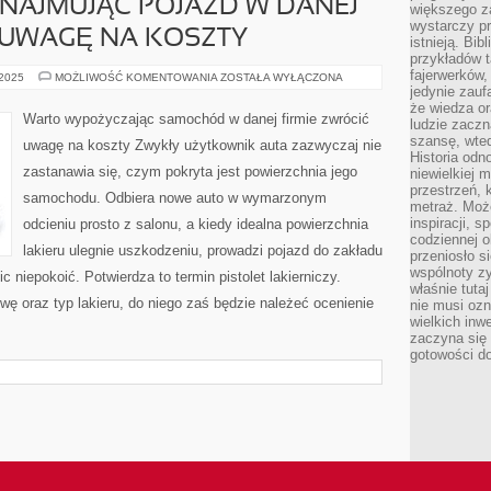
NAJMUJĄC POJAZD W DANEJ
większego 
wystarczy pr
 UWAGĘ NA KOSZTY
istnieją. Bib
przykładów t
fajerwerków,
NALEŻAŁOBY
 2025
MOŻLIWOŚĆ KOMENTOWANIA
ZOSTAŁA WYŁĄCZONA
WYNAJMUJĄC
jedynie zauf
POJAZD
że wiedza or
W
Warto wypożyczając samochód w danej firmie zwrócić
ludzie zaczn
DANEJ
FIRMIE
szansę, wte
uwagę na koszty Zwykły użytkownik auta zazwyczaj nie
ZWRÓCIĆ
Historia odn
UWAGĘ
zastanawia się, czym pokryta jest powierzchnia jego
niewielkiej 
NA
KOSZTY
przestrzeń, 
samochodu. Odbiera nowe auto w wymarzonym
metraż. Moż
inspiracji, 
odcieniu prosto z salonu, a kiedy idealna powierzchnia
codziennej o
lakieru ulegnie uszkodzeniu, prowadzi pojazd do zakładu
przeniosło s
wspólnoty z
ic niepokoić. Potwierdza to termin pistolet lakierniczy.
właśnie tuta
wę oraz typ lakieru, do niego zaś będzie należeć ocenienie
nie musi ozn
wielkich inw
zaczyna się 
gotowości do