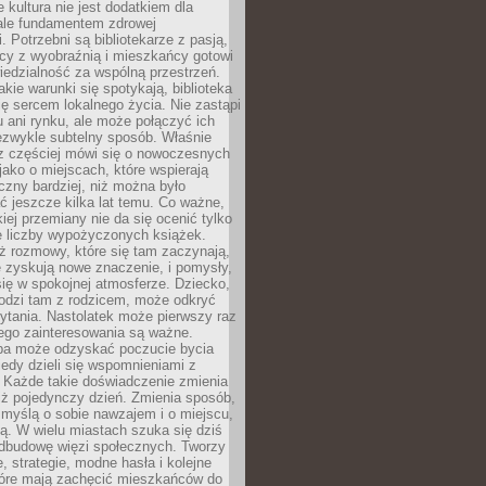
e kultura nie jest dodatkiem dla
ale fundamentem zdrowej
. Potrzebni są bibliotekarze z pasją,
y z wyobraźnią i mieszkańcy gotowi
edzialność za wspólną przestrzeń.
akie warunki się spotykają, biblioteka
ę sercem lokalnego życia. Nie zastąpi
 ani rynku, ale może połączyć ich
ezwykle subtelny sposób. Właśnie
az częściej mówi się o nowoczesnych
 jako o miejscach, które wspierają
czny bardziej, niż można było
 jeszcze kilka lat temu. Co ważne,
iej przemiany nie da się ocenić tylko
e liczby wypożyczonych książek.
eż rozmowy, które się tam zaczynają,
re zyskują nowe znaczenie, i pomysły,
się w spokojnej atmosferze. Dziecko,
hodzi tam z rodzicem, może odkryć
ytania. Nastolatek może pierwszy raz
ego zainteresowania są ważne.
ba może odzyskać poczucie bycia
iedy dzieli się wspomnieniami z
. Każde takie doświadczenie zmienia
iż pojedynczy dzień. Zmienia sposób,
e myślą o sobie nawzajem i o miejscu,
ą. W wielu miastach szuka się dziś
odbudowę więzi społecznych. Tworzy
, strategie, modne hasła i kolejne
tóre mają zachęcić mieszkańców do