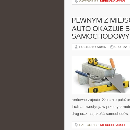
CATEGORIES:
NIERUCHOMOŚCI
PEWNYM Z MIEJS
AUTO OKAZUJE S
SAMOCHODOWY
POSTED BY ADMIN
GRU - 22 -
rentowne zajęcie. Słusznie położ
Trafna inwestycja w przemysł moto
dróg oraz na jakość samochodów, 
CATEGORIES:
NIERUCHOMOŚCI