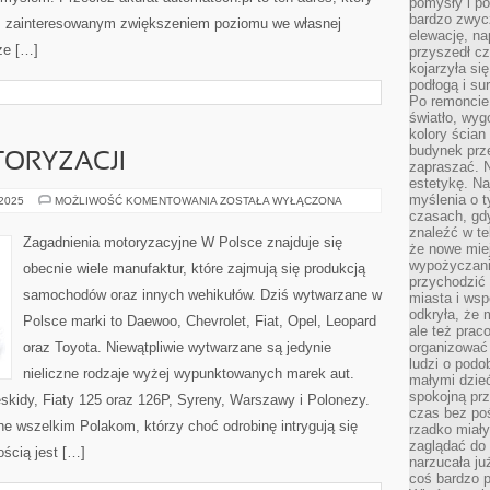
pomysły i po
bardzo zwyc
 zainteresowanym zwiększeniem poziomu we własnej
elewację, n
że […]
przyszedł cz
kojarzyła si
podłogą i s
Po remoncie 
światło, wyg
kolory ścian 
budynek prz
TORYZACJI
zapraszać. N
estetykę. Na
myślenia o 
PIERWOCINY
 2025
MOŻLIWOŚĆ KOMENTOWANIA
ZOSTAŁA WYŁĄCZONA
MOTORYZACJI
czasach, gd
znaleźć w te
Zagadnienia motoryzacyjne W Polsce znajduje się
że nowe miej
wypożyczani
obecnie wiele manufaktur, które zajmują się produkcją
przychodzić 
samochodów oraz innych wehikułów. Dziś wytwarzane w
miasta i ws
odkryła, że 
Polsce marki to Daewoo, Chevrolet, Fiat, Opel, Leopard
ale też prac
oraz Toyota. Niewątpliwie wytwarzane są jedynie
organizować
ludzi o podo
nieliczne rodzaje wyżej wypunktowanych marek aut.
małymi dzieć
spokojną prz
kidy, Fiaty 125 oraz 126P, Syreny, Warszawy i Polonezy.
czas bez poś
ne wszelkim Polakom, którzy choć odrobinę intrygują się
rzadko miały
zaglądać do 
ością jest […]
narzucała ju
coś bardzo p