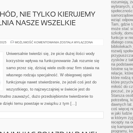
rozumieją, ż
wybranych, 
społeczności
ÓD, NIE TYLKO KIERUJEMY
samorządowc
wziąć odpowi
EŁNIA NASZE WSZELKIE
Tam, gdzie t
może stać si
szkoły, domu
funkcje w ni
dlatego cor
KUPUJĄC
 2025
MOŻLIWOŚĆ KOMENTOWANIA
ZOSTAŁA WYŁĄCZONA
SAMOCHÓD,
bibliotekach
NIE
rozwój społe
TYLKO
Uniwersalnie twierdzi się, że picie dużej ilości wody
przypuszczać
KIERUJEMY
SIĘ
zysków z tak
korzystnie wpływa na funkcjonowanie Jak rozumie się
TYM
na podstawi
CZY
samo przez się, dzisiaj wiele osób oraz firm stawia na
SPEŁNIA
Istotne są t
NASZE
relacje, któ
własnego rodzaju specjalność. W obiegowej opinii
WSZELKIE
które rodzą 
ŻĄDANIA
funkcjonuje nawet stwierdzenie, że jeżeli coś jest do
które przyc
miłość do cz
wszystkiego, to najzwyczajniej w świecie jest do
poczuć, że j
Starsza oso
trudno zauważyć, dużo przedsiębiorstw twierdzenie to
potrzebną, k
nie dzięki temu powstaje w związku z tym […]
dawnych lat
coś więcej n
w jaki ludzi
w którym żyj
recepty na 
się kampanie
programy, k