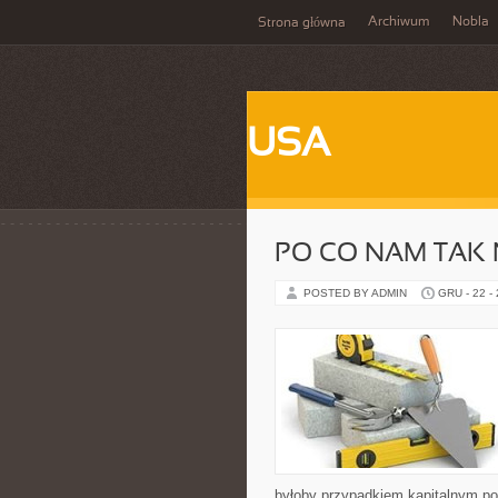
Archiwum
Nobla
Strona główna
USA
PO CO NAM TA
POSTED BY ADMIN
GRU - 22 -
byłoby przypadkiem kapitalnym pom