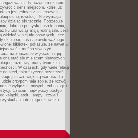
zaangażowania. Tymczasem czasem
zywrócić sens miejscom, które już
lioteka jest jednym z najlepszych
akiej cichej rewolucji. Nie wymaga
 aby działać skutecznie. Potrzebuje
ania, dobrego pomysłu i przekonania,
az kultura wciąż mają realną siłę. Jeśli
ą widzieć w niej nie obowiązek, lecz
dy dzieje się coś naprawdę ważnego.
owionej biblioteki pokazuje, że nawet w
miejscowości można stworzyć
która ma znaczenie większe niż jej
e ona stać się miejscem pierwszych
spokojnej rozmowy, pracy twórczej i
becności. W czasach, gdy wiele relacji
ię do sieci, taka fizyczna przestrzeń
yskuje jeszcze większą wartość. To
j ludzie przypominają sobie, że rozwój
aczać wyłącznie nowych technologii i
estycji. Czasem największy postęp
od książki, stołu, lampy i czyjejś
 wysłuchania drugiego człowieka.