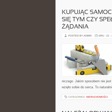
KUPUJĄC SAMOCH
SIĘ TYM CZY SP
ŻĄDANIA
POSTED BY ADMIN
GRU - 22 -
niczego. Jakim sposobem nie jest 
wzięło sobie do serca. To natural
CATEGORIES:
NIERUCHOMOŚCI