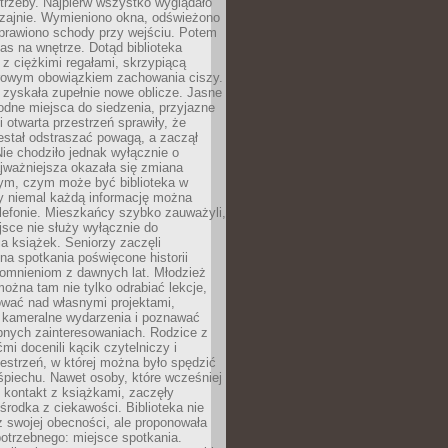
trzeby. Najpierw wszystko wyglądało
zajnie. Wymieniono okna, odświeżono
aprawiono schody przy wejściu. Potem
as na wnętrze. Dotąd biblioteka
ę z ciężkimi regałami, skrzypiącą
urowym obowiązkiem zachowania ciszy.
zyskała zupełnie nowe oblicze. Jasne
odne miejsca do siedzenia, przyjazne
i otwarta przestrzeń sprawiły, że
estał odstraszać powagą, a zaczął
ie chodziło jednak wyłącznie o
jważniejsza okazała się zmiana
tym, czym może być biblioteka w
y niemal każdą informację można
lefonie. Mieszkańcy szybko zauważyli,
sce nie służy wyłącznie do
a książek. Seniorzy zaczęli
na spotkania poświęcone historii
pomnieniom z dawnych lat. Młodzież
można tam nie tylko odrabiać lekcje,
ować nad własnymi projektami,
 kameralne wydarzenia i poznawać
bnych zainteresowaniach. Rodzice z
mi docenili kącik czytelniczy i
estrzeń, w której można było spędzić
piechu. Nawet osoby, które wcześniej
 kontakt z książkami, zaczęły
środka z ciekawości. Biblioteka nie
ż swojej obecności, ale proponowała
otrzebnego: miejsce spotkania.