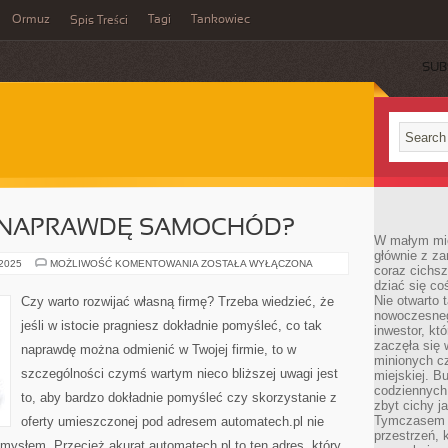
Ormuz
Tagi
Tankowiec
Spis Treści
SUB
K NAPRAWDĘ SAMOCHÓD?
W małym mieś
głównie z za
PO
 2025
MOŻLIWOŚĆ KOMENTOWANIA
ZOSTAŁA WYŁĄCZONA
coraz cichsz
CO
dziać się co
NAM
TAK
Nie otwarto 
Czy warto rozwijać własną firmę? Trzeba wiedzieć, że
NAPRAWDĘ
nowoczesnego
SAMOCHÓD?
jeśli w istocie pragniesz dokładnie pomyśleć, co tak
inwestor, kt
zaczęła się 
naprawdę można odmienić w Twojej firmie, to w
minionych cz
szczególności czymś wartym nieco bliższej uwagi jest
miejskiej. B
codziennych
to, aby bardzo dokładnie pomyśleć czy skorzystanie z
zbyt cichy j
Tymczasem w
oferty umieszczonej pod adresem automatech.pl nie
przestrzeń, 
ysłem. Przecież akurat automatech.pl to ten adres, który