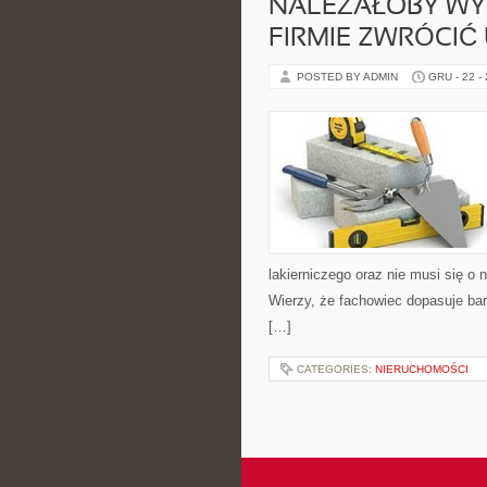
NALEŻAŁOBY WY
FIRMIE ZWRÓCIĆ
POSTED BY ADMIN
GRU - 22 -
lakierniczego oraz nie musi się o n
Wierzy, że fachowiec dopasuje bar
[…]
CATEGORIES:
NIERUCHOMOŚCI