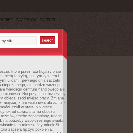
SCRIBE
FACEBOOK
TWITTER
cie, które przez lata kojarzyło się
mkniętą fabryką, pustym rynkiem i
ymi ulicami, pewnego dnia zaczęło
ś niepozornego, ale bardzo ważnego.
tam wielkiego centrum handlowego ani
 biurowca. Nie przyjechał też słynny
óry obiecał setki miejsc pracy. Zmiana
w miejscu, które wielu uważało za relikt
asów, czyli w starej bibliotece
udynek od dawna stał na uboczu
 rozmów, trochę zapomniany, trochę
ak na potrzeby współczesnego świata.
łaśnie tam mieszkańcy odnaleźli
która zaczęła łączyć pokolenia,