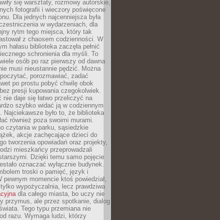
wiły się warsztaty, rozmowy autorskie,
nych fotografii i wieczory poświęcone
ionu. Dla jednych najcenniejsza była
czestniczenia w wydarzeniach, dla
jny rytm tego miejsca, który tak
astował z chaosem codzienności. W
ym hałasu biblioteka zaczęła pełnić
iecznego schronienia dla myśli. To
wiele osób po raz pierwszy od dawna
nie musi nieustannie pędzić. Można
, poczytać, porozmawiać, zadać
awet po prostu pobyć chwilę obok
 bez presji kupowania czegokolwiek.
 nie daje się łatwo przeliczyć na
bardzo szybko widać ją w codziennym
. Najciekawsze było to, że biblioteka
łać również poza swoimi murami.
o czytania w parku, sąsiedzkie
ążek, akcje zachęcające dzieci do
o tworzenia opowiadań oraz projekty,
łodzi mieszkańcy przeprowadzali
starszymi. Dzięki temu samo pojęcie
rzestało oznaczać wyłącznie budynek.
mbolem troski o pamięć, język i
W pewnym momencie ktoś powiedział,
e tylko wypożyczalnia, lecz prawdziwa
acyjna
dla całego miasta, bo uczy nie
y przymus, ale przez spotkanie, dialog
świata. Tego typu przemiana nie
od razu. Wymaga ludzi, którzy