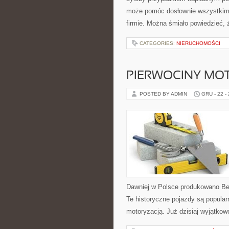
może pomóc dosłownie wszystkim
firmie. Można śmiało powiedzieć, 
CATEGORIES:
NIERUCHOMOŚCI
PIERWOCINY MO
POSTED BY ADMIN
GRU - 22 -
Dawniej w Polsce produkowano Bes
Te historyczne pojazdy są popular
motoryzacją. Już dzisiaj wyjątkow