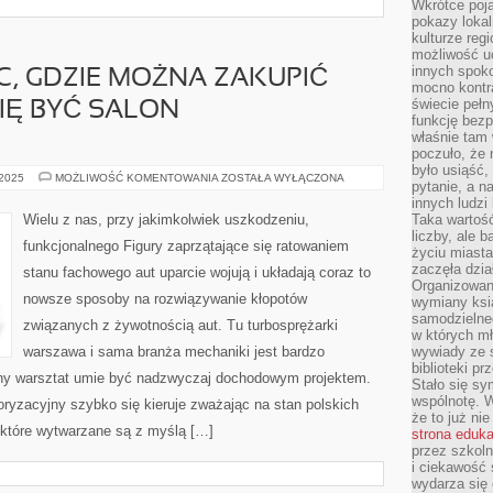
Wkrótce poja
pokazy lokal
kulturze reg
możliwość u
innych spoko
C, GDZIE MOŻNA ZAKUPIĆ
mocno kontr
świecie pełn
IĘ BYĆ SALON
funkcję bezp
właśnie tam 
poczuło, że 
było usiąść
PEWNYM
 2025
MOŻLIWOŚĆ KOMENTOWANIA
ZOSTAŁA WYŁĄCZONA
pytanie, a n
Z
MIEJSC,
innych ludzi
GDZIE
Wielu z nas, przy jakimkolwiek uszkodzeniu,
Taka wartość
MOŻNA
liczby, ale 
ZAKUPIĆ
funkcjonalnego Figury zaprzątające się ratowaniem
AUTO
życiu miasta
OKAZUJE
zaczęła dzia
stanu fachowego aut uparcie wojują i układają coraz to
SIĘ
Organizowan
BYĆ
nowsze sposoby na rozwiązywanie kłopotów
SALON
wymiany ksi
SAMOCHODOWY
samodzielneg
związanych z żywotnością aut. Tu turbosprężarki
w których m
warszawa i sama branża mechaniki jest bardzo
wywiady ze 
biblioteki p
ony warsztat umie być nadzwyczaj dochodowym projektem.
Stało się sy
wspólnotę. 
ryzacyjny szybko się kieruje zważając na stan polskich
że to już ni
które wytwarzane są z myślą […]
strona eduk
przez szkoln
i ciekawość 
wydarza się 