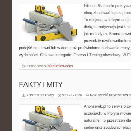
Fitness Station to praktycz
chcą zbudować lepszą kond
To miejsce, w którym sesje
dietą, a motywacja jest tr
jak metodyka. Strona powst
prowadzić użytkownika krok
podejść na siłowni lub w domu, aż po świadome budowanie mocy,
wydolności. Ciekawe kategorie: Fintess i Trening obwodowy. W F
CATEGORIES:
NIERUCHOMOŚCI
FAKTY I MITY
POSTED BY ADMIN
STY - 3 - 2026
MOŻLIWOŚĆ KOMENTOWAN
Anonserek.pl to serwis o z
uczuciach, w którym mówien
naturalne. To przestrzeń dl
siebie oraz zbudować relacj