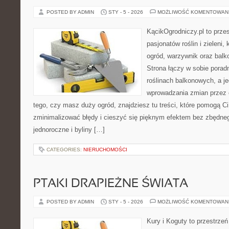
POSTED BY ADMIN
STY - 5 - 2026
MOŻLIWOŚĆ KOMENTOWAN
KącikOgrodniczy.pl to prze
pasjonatów roślin i zieleni,
ogród, warzywnik oraz balk
Strona łączy w sobie porad
roślinach balkonowych, a je
wprowadzania zmian przez c
tego, czy masz duży ogród, znajdziesz tu treści, które pomogą C
zminimalizować błędy i cieszyć się pięknym efektem bez zbędne
jednoroczne i byliny […]
CATEGORIES:
NIERUCHOMOŚCI
PTAKI DRAPIEŻNE ŚWIATA
POSTED BY ADMIN
STY - 5 - 2026
MOŻLIWOŚĆ KOMENTOWAN
Kury i Koguty to przestrzeń