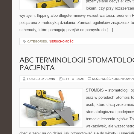
przemyślane decyzje: czy t
lokum, czy przy rozszerzan
wynajem, flipping albo długoterminowy wzrost wartości. Sednem 
połączona z metodyką działania. Zamiast ogólników znajdziesz tu 
schematy, które pomagają przejść od pomysłu do […]
CATEGORIES:
NIERUCHOMOŚCI
ABC TERMINOLOGII STOMATOLO
PACJENTA
POSTED BY ADMIN
STY - 4 - 2026
MOŻLIWOŚĆ KOMENTOWAN
STOMBIS – stomatolog i op
oraz w poradach Stombis to
osób, które chcą zrozumieć 
stomatologiczną i podejmo
temacie leczenia zębów. To 
wskazówek, ale wszechstro
dbać o zęby na co dzień, jak przygotować się do wizyty u specjalis