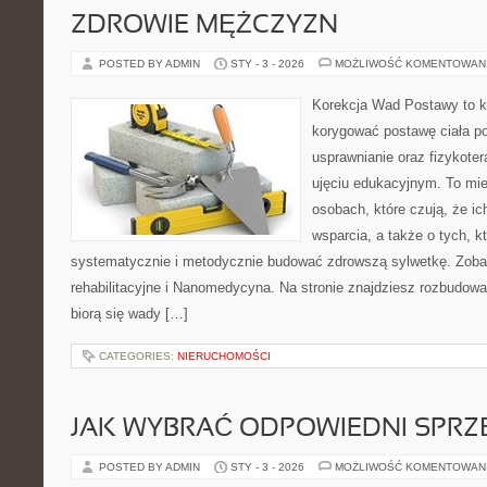
ZDROWIE MĘŻCZYZN
POSTED BY ADMIN
STY - 3 - 2026
MOŻLIWOŚĆ KOMENTOWAN
Korekcja Wad Postawy to ko
korygować postawę ciała po
usprawnianie oraz fizykoter
ujęciu edukacyjnym. To mie
osobach, które czują, że ic
wsparcia, a także o tych, k
systematycznie i metodycznie budować zdrowszą sylwetkę. Zobac
rehabilitacyjne i Nanomedycyna. Na stronie znajdziesz rozbudowa
biorą się wady […]
CATEGORIES:
NIERUCHOMOŚCI
JAK WYBRAĆ ODPOWIEDNI SPRZ
POSTED BY ADMIN
STY - 3 - 2026
MOŻLIWOŚĆ KOMENTOWAN