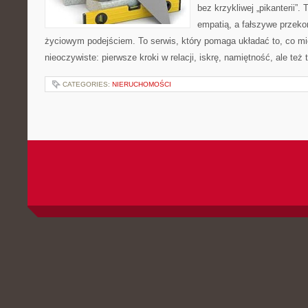
bez krzykliwej „pikanterii”.
empatią, a fałszywe przeko
życiowym podejściem. To serwis, który pomaga układać to, co m
nieoczywiste: pierwsze kroki w relacji, iskrę, namiętność, ale te
CATEGORIES:
NIERUCHOMOŚCI