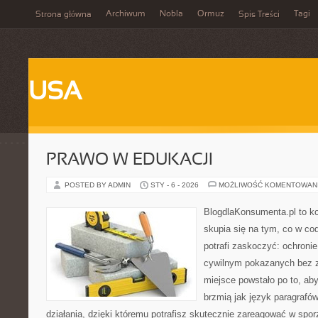
Archiwum
Nobla
Ormuz
Tagi
Strona główna
Spis Treści
USA
PRAWO W EDUKACJI
POSTED BY ADMIN
STY - 6 - 2026
MOŻLIWOŚĆ KOMENTOWAN
BlogdlaKonsumenta.pl to kon
skupia się na tym, co w co
potrafi zaskoczyć: ochroni
cywilnym pokazanych bez z
miejsce powstało po to, aby
brzmią jak język paragrafó
działania, dzięki któremu potrafisz skutecznie zareagować w spo