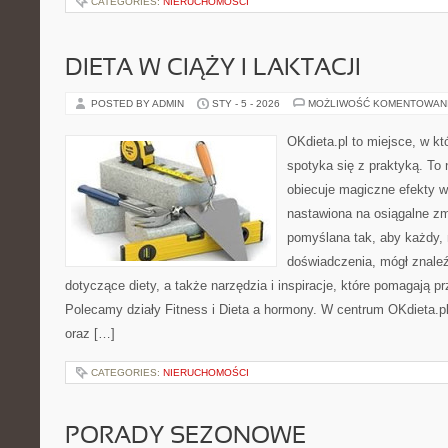
CATEGORIES:
NIERUCHOMOŚCI
DIETA W CIĄŻY I LAKTACJI
POSTED BY ADMIN
STY - 5 - 2026
MOŻLIWOŚĆ KOMENTOWAN
OKdieta.pl to miejsce, w 
spotyka się z praktyką. To n
obiecuje magiczne efekty w 
nastawiona na osiągalne zm
pomyślana tak, aby każdy, 
doświadczenia, mógł znale
dotyczące diety, a także narzędzia i inspiracje, które pomagają prz
Polecamy działy Fitness i Dieta a hormony. W centrum OKdieta.pl
oraz […]
CATEGORIES:
NIERUCHOMOŚCI
PORADY SEZONOWE