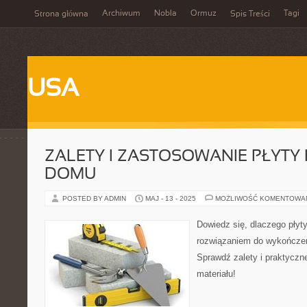
Archiwum
Nobla
Ormuz
Tagi
Strona główna
Spis Treści
USA
ZALETY I ZASTOSOWANIE PŁYTY
DOMU
POSTED BY ADMIN
MAJ - 13 - 2025
MOŻLIWOŚĆ KOMENTOWA
Dowiedz się, dlaczego płyt
rozwiązaniem do wykończe
Sprawdź zalety i praktyczn
materiału!