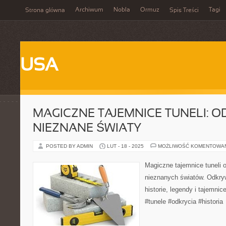
Archiwum
Nobla
Ormuz
Tagi
Strona główna
Spis Treści
USA
MAGICZNE TAJEMNICE TUNELI: 
NIEZNANE ŚWIATY
POSTED BY ADMIN
LUT - 18 - 2025
MOŻLIWOŚĆ KOMENTOWA
Magiczne tajemnice tuneli o
nieznanych światów. Odkry
historie, legendy i tajemni
#tunele #odkrycia #historia