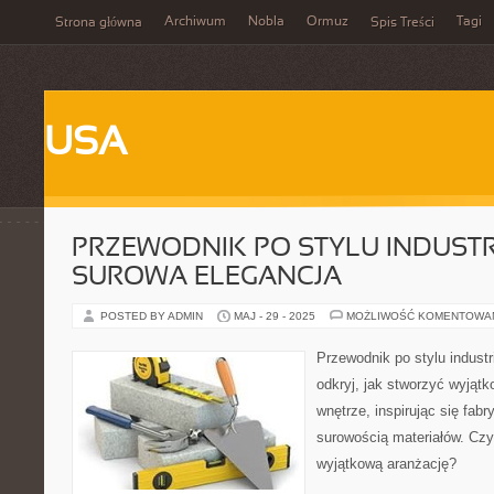
Archiwum
Nobla
Ormuz
Tagi
Strona główna
Spis Treści
USA
PRZEWODNIK PO STYLU INDUSTR
SUROWA ELEGANCJA
POSTED BY ADMIN
MAJ - 29 - 2025
MOŻLIWOŚĆ KOMENTOWA
Przewodnik po stylu industr
odkryj, jak stworzyć wyjąt
wnętrze, inspirując się fab
surowością materiałów. Czy
wyjątkową aranżację?