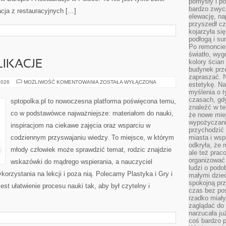
pomysły i po
bardzo zwyc
lacja z restauracyjnych […]
elewację, n
przyszedł cz
kojarzyła si
podłogą i s
Po remoncie 
światło, wyg
kolory ścian 
IKACJE
budynek prz
zapraszać. N
POZOSTAŁE
2026
MOŻLIWOŚĆ KOMENTOWANIA
ZOSTAŁA WYŁĄCZONA
estetykę. Na
PUBLIKACJE
myślenia o 
czasach, gd
sptopolka.pl to nowoczesna platforma poświęcona temu,
znaleźć w te
co w podstawówce najważniejsze: materiałom do nauki,
że nowe miej
wypożyczani
inspiracjom na ciekawe zajęcia oraz wsparciu w
przychodzić 
codziennym przyswajaniu wiedzy. To miejsce, w którym
miasta i ws
odkryła, że 
młody człowiek może sprawdzić temat, rodzic znajdzie
ale też prac
organizować
wskazówki do mądrego wspierania, a nauczyciel
ludzi o podo
orzystania na lekcji i poza nią. Polecamy Plastyka i Gry i
małymi dzieć
spokojną prz
st ułatwienie procesu nauki tak, aby był czytelny i
czas bez poś
rzadko miały
zaglądać do 
narzucała ju
coś bardzo p