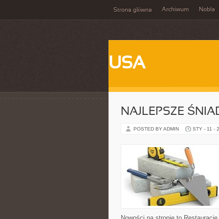
Archiwum
Nobla
Strona główna
USA
NAJLEPSZE ŚNIA
POSTED BY ADMIN
STY - 11 - 
Nowości na stronie to Restauracje 