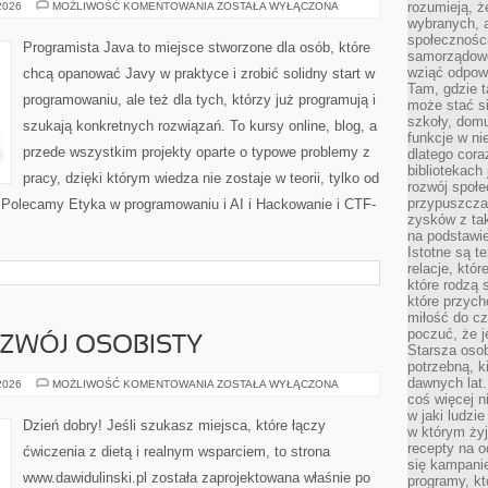
PROGRAMOWANIE
rozumieją, ż
 2026
MOŻLIWOŚĆ KOMENTOWANIA
ZOSTAŁA WYŁĄCZONA
MOBILNE
wybranych, 
społeczności
Programista Java to miejsce stworzone dla osób, które
samorządowc
wziąć odpowi
chcą opanować Javy w praktyce i zrobić solidny start w
Tam, gdzie t
programowaniu, ale też dla tych, którzy już programują i
może stać si
szkoły, domu
szukają konkretnych rozwiązań. To kursy online, blog, a
funkcje w ni
przede wszystkim projekty oparte o typowe problemy z
dlatego cor
bibliotekach
pracy, dzięki którym wiedza nie zostaje w teorii, tylko od
rozwój społe
przypuszczać
. Polecamy Etyka w programowaniu i AI i Hackowanie i CTF-
zysków z tak
na podstawi
Istotne są t
relacje, któ
które rodzą 
które przyc
miłość do cz
poczuć, że j
ZWÓJ OSOBISTY
Starsza oso
potrzebną, k
dawnych lat
MOTYWACJA
 2026
MOŻLIWOŚĆ KOMENTOWANIA
ZOSTAŁA WYŁĄCZONA
I
coś więcej n
ROZWÓJ
w jaki ludzi
OSOBISTY
Dzień dobry! Jeśli szukasz miejsca, które łączy
w którym żyj
recepty na 
ćwiczenia z dietą i realnym wsparciem, to strona
się kampanie
www.dawidulinski.pl została zaprojektowana właśnie po
programy, k