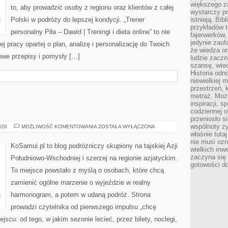
większego 
to, aby prowadzić osoby z regionu oraz klientów z całej
wystarczy pr
Polski w podróży do lepszej kondycji. „Trener
istnieją. Bib
przykładów t
personalny Piła – Dawid | Treningi i dieta online” to nie
fajerwerków,
jedynie zauf
ej pracy opartej o plan, analizę i personalizację do Twoich
że wiedza or
owe przepisy i pomysły […]
ludzie zaczn
szansę, wte
Historia odn
niewielkiej 
przestrzeń, 
metraż. Moż
inspiracji, 
codziennej o
przeniosło s
wspólnoty z
IZRAEL
026
MOŻLIWOŚĆ KOMENTOWANIA
ZOSTAŁA WYŁĄCZONA
właśnie tuta
nie musi ozn
KoSamui.pl to blog podróżniczy skupiony na tajskiej Azji
wielkich inw
zaczyna się 
Południowo-Wschodniej i szerzej na regionie azjatyckim.
gotowości do
To miejsce powstało z myślą o osobach, które chcą
zamienić ogólne marzenie o wyjeździe w realny
harmonogram, a potem w udaną podróż. Strona
prowadzi czytelnika od pierwszego impulsu „chcę
jscu: od tego, w jakim sezonie lecieć, przez bilety, noclegi,