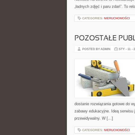
„ładnych zdjęć i paru zdań”. To re
CATEGORIES:
NIERUCHOMOŚCI
POZOSTAŁE PUBL
POSTED BY ADMIN
STY - 11 - 
dostanie rozwiązania gotowe do wyk
zabawy edukacyjne. Ideą serwisu je
przewidywalny. W […]
CATEGORIES:
NIERUCHOMOŚCI