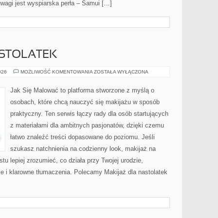
uwagi jest wyspiarska perła – Samui […]
ASTOLATEK
MAKIJAŻ
026
MOŻLIWOŚĆ KOMENTOWANIA
ZOSTAŁA WYŁĄCZONA
DLA
NASTOLATEK
Jak Się Malować to platforma stworzone z myślą o
osobach, które chcą nauczyć się makijażu w sposób
praktyczny. Ten serwis łączy rady dla osób startujących
z materiałami dla ambitnych pasjonatów, dzięki czemu
łatwo znaleźć treści dopasowane do poziomu. Jeśli
szukasz natchnienia na codzienny look, makijaż na
stu lepiej zrozumieć, co działa przy Twojej urodzie,
e i klarowne tłumaczenia. Polecamy Makijaż dla nastolatek