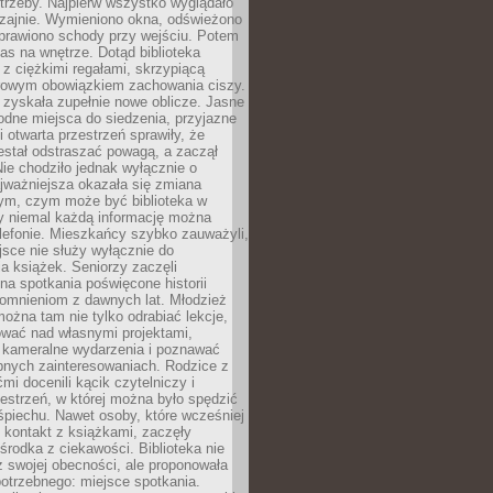
trzeby. Najpierw wszystko wyglądało
zajnie. Wymieniono okna, odświeżono
aprawiono schody przy wejściu. Potem
as na wnętrze. Dotąd biblioteka
ę z ciężkimi regałami, skrzypiącą
urowym obowiązkiem zachowania ciszy.
zyskała zupełnie nowe oblicze. Jasne
odne miejsca do siedzenia, przyjazne
i otwarta przestrzeń sprawiły, że
estał odstraszać powagą, a zaczął
ie chodziło jednak wyłącznie o
jważniejsza okazała się zmiana
tym, czym może być biblioteka w
y niemal każdą informację można
lefonie. Mieszkańcy szybko zauważyli,
sce nie służy wyłącznie do
a książek. Seniorzy zaczęli
na spotkania poświęcone historii
pomnieniom z dawnych lat. Młodzież
można tam nie tylko odrabiać lekcje,
ować nad własnymi projektami,
 kameralne wydarzenia i poznawać
bnych zainteresowaniach. Rodzice z
mi docenili kącik czytelniczy i
estrzeń, w której można było spędzić
piechu. Nawet osoby, które wcześniej
 kontakt z książkami, zaczęły
środka z ciekawości. Biblioteka nie
ż swojej obecności, ale proponowała
otrzebnego: miejsce spotkania.