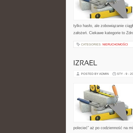
tylko hasło, ale zobowiązanie ciągł
założeń. Ciekawe kategorie to Zdr
CATEGORIES:
NIERUCHOMOŚCI
IZRAEL
POSTED BY ADMIN
STY - 9 - 2
polecieć” aż po codzienność na mie