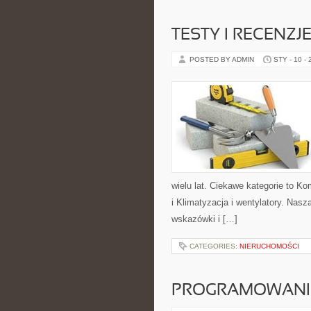
TESTY I RECENZJ
POSTED BY ADMIN
STY - 10 -
wielu lat. Ciekawe kategorie to Ko
i Klimatyzacja i wentylatory. Nasz
wskazówki i […]
CATEGORIES:
NIERUCHOMOŚCI
PROGRAMOWANI