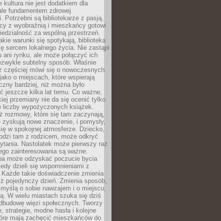
e kultura nie jest dodatkiem dla
ale fundamentem zdrowej
. Potrzebni są bibliotekarze z pasją,
y z wyobraźnią i mieszkańcy gotowi
edzialność za wspólną przestrzeń.
akie warunki się spotykają, biblioteka
ę sercem lokalnego życia. Nie zastąpi
 ani rynku, ale może połączyć ich
ezwykle subtelny sposób. Właśnie
az częściej mówi się o nowoczesnych
 jako o miejscach, które wspierają
czny bardziej, niż można było
 jeszcze kilka lat temu. Co ważne,
iej przemiany nie da się ocenić tylko
e liczby wypożyczonych książek.
eż rozmowy, które się tam zaczynają,
re zyskują nowe znaczenie, i pomysły,
się w spokojnej atmosferze. Dziecko,
hodzi tam z rodzicem, może odkryć
ytania. Nastolatek może pierwszy raz
ego zainteresowania są ważne.
ba może odzyskać poczucie bycia
iedy dzieli się wspomnieniami z
. Każde takie doświadczenie zmienia
iż pojedynczy dzień. Zmienia sposób,
e myślą o sobie nawzajem i o miejscu,
ą. W wielu miastach szuka się dziś
odbudowę więzi społecznych. Tworzy
, strategie, modne hasła i kolejne
tóre mają zachęcić mieszkańców do