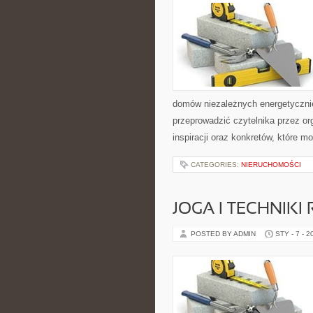
domów niezależnych energetycznie
przeprowadzić czytelnika przez or
inspiracji oraz konkretów, które 
CATEGORIES:
NIERUCHOMOŚCI
JOGA I TECHNIKI
POSTED BY ADMIN
STY - 7 - 2