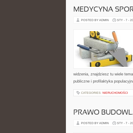
MEDYCYNA SPO
POSTED BY ADMIN
STY - 7 - 2
widzenia, znajdziesz tu wiele tem
publiczne i profilaktyka populacyjn
CATEGORIES:
NIERUCHOMOŚCI
PRAWO BUDOWLA
POSTED BY ADMIN
STY - 7 - 2