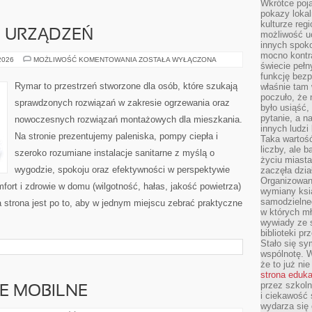
Wkrótce poja
pokazy lokal
kulturze reg
E URZĄDZEŃ
możliwość u
innych spoko
mocno kontr
TESTY
 2026
MOŻLIWOŚĆ KOMENTOWANIA
ZOSTAŁA WYŁĄCZONA
świecie pełn
I
RECENZJE
funkcję bezp
URZĄDZEŃ
Rymar to przestrzeń stworzone dla osób, które szukają
właśnie tam 
poczuło, że 
sprawdzonych rozwiązań w zakresie ogrzewania oraz
było usiąść
pytanie, a n
nowoczesnych rozwiązań montażowych dla mieszkania.
innych ludzi
Na stronie prezentujemy paleniska, pompy ciepła i
Taka wartość
liczby, ale 
szeroko rozumiane instalacje sanitarne z myślą o
życiu miasta
wygodzie, spokoju oraz efektywności w perspektywie
zaczęła dzia
Organizowan
mfort i zdrowie w domu (wilgotność, hałas, jakość powietrza)
wymiany ksi
samodzielneg
a strona jest po to, aby w jednym miejscu zebrać praktyczne
w których m
wywiady ze 
biblioteki p
Stało się sy
wspólnotę. 
że to już ni
strona eduk
przez szkoln
E MOBILNE
i ciekawość 
wydarza się 