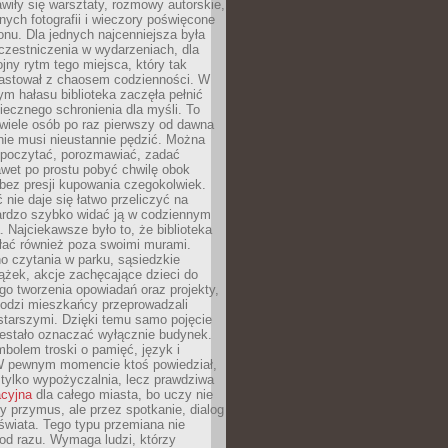
wiły się warsztaty, rozmowy autorskie,
nych fotografii i wieczory poświęcone
ionu. Dla jednych najcenniejsza była
czestniczenia w wydarzeniach, dla
jny rytm tego miejsca, który tak
astował z chaosem codzienności. W
ym hałasu biblioteka zaczęła pełnić
iecznego schronienia dla myśli. To
wiele osób po raz pierwszy od dawna
nie musi nieustannie pędzić. Można
, poczytać, porozmawiać, zadać
awet po prostu pobyć chwilę obok
 bez presji kupowania czegokolwiek.
 nie daje się łatwo przeliczyć na
bardzo szybko widać ją w codziennym
. Najciekawsze było to, że biblioteka
łać również poza swoimi murami.
o czytania w parku, sąsiedzkie
ążek, akcje zachęcające dzieci do
o tworzenia opowiadań oraz projekty,
łodzi mieszkańcy przeprowadzali
starszymi. Dzięki temu samo pojęcie
rzestało oznaczać wyłącznie budynek.
mbolem troski o pamięć, język i
W pewnym momencie ktoś powiedział,
e tylko wypożyczalnia, lecz prawdziwa
acyjna
dla całego miasta, bo uczy nie
y przymus, ale przez spotkanie, dialog
świata. Tego typu przemiana nie
od razu. Wymaga ludzi, którzy