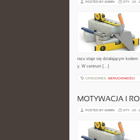
POSTED BY ADMIN
STY - 10 -
razu staje się działającym kodem
y. W centrum […]
CATEGORIES:
NIERUCHOMOŚCI
MOTYWACJA I RO
POSTED BY ADMIN
STY - 10 -