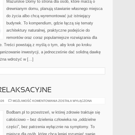
Mazurskie Domy to strona dla osób, które marzą o
drewnianym domu, planują stawianie własnego miejsca
do życia albo chcą wyremontować już istniejący
budynek. To kompendium, gdzie łączą się tematy
architektury naturalnej, praktyczne podejście do
remontów oraz coraz popularniejsze rozwiązania dla
. Treści powstają z myślą o tym, aby krok po kroku
ganizowanie inwestycji, a jednocześnie dać solidną dawkę
można wdrożyć w […]
 RELAKSACYJNE
JOGA
026
MOŻLIWOŚĆ KOMENTOWANIA
ZOSTAŁA WYŁĄCZONA
I
TECHNIKI
RELAKSACYJNE
Bodbam.pl to przestrzeń, w której zdrowie traktuje się
całościowo – bez dzielenia człowieka na „oddzielne
części”, bez patrzenia wyłącznie na symptomy. To
miejsce dla osób, które chcą lepiej rozumieć swoje