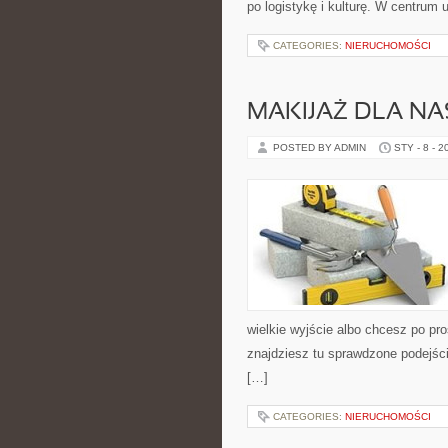
po logistykę i kulturę. W centrum 
CATEGORIES:
NIERUCHOMOŚCI
MAKIJAŻ DLA N
POSTED BY ADMIN
STY - 8 - 2
wielkie wyjście albo chcesz po pro
znajdziesz tu sprawdzone podejści
[…]
CATEGORIES:
NIERUCHOMOŚCI