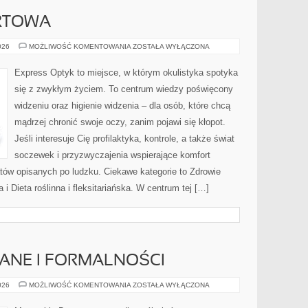
RTOWA
MEDYCYNA
026
MOŻLIWOŚĆ KOMENTOWANIA
ZOSTAŁA WYŁĄCZONA
SPORTOWA
Express Optyk to miejsce, w którym okulistyka spotyka
się z zwykłym życiem. To centrum wiedzy poświęcony
widzeniu oraz higienie widzenia – dla osób, które chcą
mądrzej chronić swoje oczy, zanim pojawi się kłopot.
Jeśli interesuje Cię profilaktyka, kontrole, a także świat
soczewek i przyzwyczajenia wspierające komfort
atów opisanych po ludzku. Ciekawe kategorie to Zdrowie
a i Dieta roślinna i fleksitariańska. W centrum tej […]
NE I FORMALNOŚCI
PRAWO
026
MOŻLIWOŚĆ KOMENTOWANIA
ZOSTAŁA WYŁĄCZONA
BUDOWLANE
I
FORMALNOŚCI