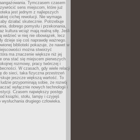
zaangażowania. Tymczasem czasem
zywrócić sens miejscom, które już
lioteka jest jednym z najlepszych
akiej cichej rewolucji. Nie wymaga
 aby działać skutecznie. Potrzebuje
ania, dobrego pomysłu i przekonania,
az kultura wciąż mają realną siłę. Jeśli
ą widzieć w niej nie obowiązek, lecz
dy dzieje się coś naprawdę ważnego.
owionej biblioteki pokazuje, że nawet w
miejscowości można stworzyć
która ma znaczenie większe niż jej
e ona stać się miejscem pierwszych
spokojnej rozmowy, pracy twórczej i
becności. W czasach, gdy wiele relacji
ię do sieci, taka fizyczna przestrzeń
yskuje jeszcze większą wartość. To
j ludzie przypominają sobie, że rozwój
aczać wyłącznie nowych technologii i
estycji. Czasem największy postęp
od książki, stołu, lampy i czyjejś
 wysłuchania drugiego człowieka.