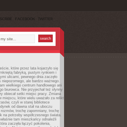
SCRIBE
FACEBOOK
TWITTER
cie, które przez lata kojarzyło się
mkniętą fabryką, pustym rynkiem i
ymi ulicami, pewnego dnia zaczęło
ś niepozornego, ale bardzo ważnego.
tam wielkiego centrum handlowego ani
 biurowca. Nie przyjechał też słynny
óry obiecał setki miejsc pracy. Zmiana
w miejscu, które wielu uważało za relikt
asów, czyli w starej bibliotece
udynek od dawna stał na uboczu
 rozmów, trochę zapomniany, trochę
ak na potrzeby współczesnego świata.
łaśnie tam mieszkańcy odnaleźli
która zaczęła łączyć pokolenia,