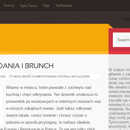
Ormuz
Tagi
Tankowiec
Spis Treści
SUB
DANIA I BRUNCH
W małym mieś
głównie z za
NAJLEPSZE
2026
MOŻLIWOŚĆ KOMENTOWANIA
ZOSTAŁA WYŁĄCZONA
coraz cichsz
ŚNIADANIA
dziać się co
I
BRUNCH
Nie otwarto 
Witamy w miejscu, które powstało z zachwytu nad
nowoczesnego
kuchnią i chęci odkrywania. Ten dziennik smakosza to
inwestor, kt
zaczęła się 
przewodnik po restauracjach w rodzimych miastach oraz
minionych cz
w różnych zakątkach świata. Jeśli lubisz odkrywać
miejskiej. B
codziennych
świeże lokale, cenisz konkret i chcesz czytać o
zbyt cichy j
Tymczasem w
jedzeniu w sposób przystępny, to trafiasz idealnie.
przestrzeń, 
w Europie i Restauracje w Polsce. To nie jest tylko zbiór