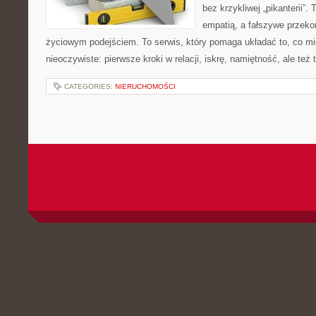
bez krzykliwej „pikanterii”.
empatią, a fałszywe przeko
życiowym podejściem. To serwis, który pomaga układać to, co m
nieoczywiste: pierwsze kroki w relacji, iskrę, namiętność, ale te
CATEGORIES:
NIERUCHOMOŚCI