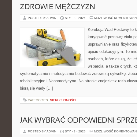
ZDROWIE MĘŻCZYZN
POSTED BY ADMIN
STY - 3 - 2026
MOŻLIWOŚĆ KOMENTOWAN
Korekcja Wad Postawy to ko
korygować postawę ciała po
usprawnianie oraz fizykoter
ujęciu edukacyjnym. To mie
osobach, które czują, że ic
wsparcia, a także o tych, k
systematycznie i metodycznie budować zdrowszą sylwetkę. Zobac
rehabilitacyjne i Nanomedycyna. Na stronie znajdziesz rozbudowa
biorą się wady […]
CATEGORIES:
NIERUCHOMOŚCI
JAK WYBRAĆ ODPOWIEDNI SPRZ
POSTED BY ADMIN
STY - 3 - 2026
MOŻLIWOŚĆ KOMENTOWAN