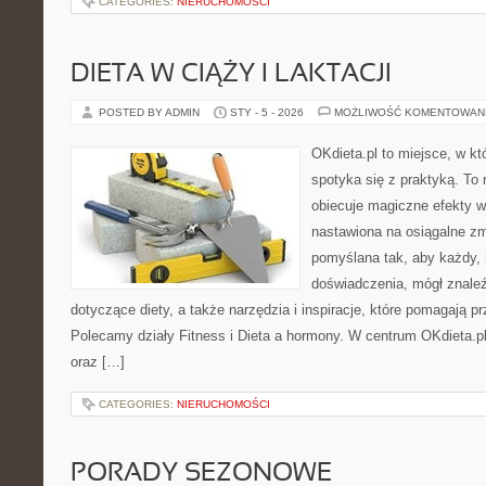
CATEGORIES:
NIERUCHOMOŚCI
DIETA W CIĄŻY I LAKTACJI
POSTED BY ADMIN
STY - 5 - 2026
MOŻLIWOŚĆ KOMENTOWAN
OKdieta.pl to miejsce, w 
spotyka się z praktyką. To n
obiecuje magiczne efekty w 
nastawiona na osiągalne zm
pomyślana tak, aby każdy, 
doświadczenia, mógł znale
dotyczące diety, a także narzędzia i inspiracje, które pomagają prz
Polecamy działy Fitness i Dieta a hormony. W centrum OKdieta.pl
oraz […]
CATEGORIES:
NIERUCHOMOŚCI
PORADY SEZONOWE