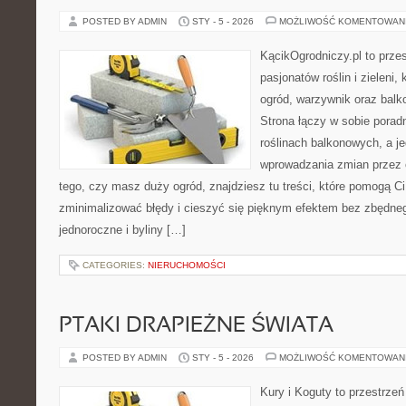
POSTED BY ADMIN
STY - 5 - 2026
MOŻLIWOŚĆ KOMENTOWAN
KącikOgrodniczy.pl to prze
pasjonatów roślin i zieleni,
ogród, warzywnik oraz balk
Strona łączy w sobie porad
roślinach balkonowych, a je
wprowadzania zmian przez c
tego, czy masz duży ogród, znajdziesz tu treści, które pomogą C
zminimalizować błędy i cieszyć się pięknym efektem bez zbędne
jednoroczne i byliny […]
CATEGORIES:
NIERUCHOMOŚCI
PTAKI DRAPIEŻNE ŚWIATA
POSTED BY ADMIN
STY - 5 - 2026
MOŻLIWOŚĆ KOMENTOWAN
Kury i Koguty to przestrzeń