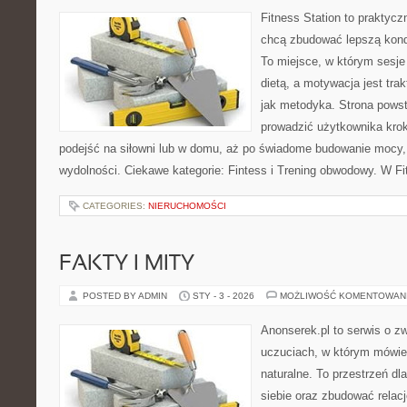
Fitness Station to praktycz
chcą zbudować lepszą kond
To miejsce, w którym sesje
dietą, a motywacja jest tr
jak metodyka. Strona powst
prowadzić użytkownika krok
podejść na siłowni lub w domu, aż po świadome budowanie mocy,
wydolności. Ciekawe kategorie: Fintess i Trening obwodowy. W F
CATEGORIES:
NIERUCHOMOŚCI
FAKTY I MITY
POSTED BY ADMIN
STY - 3 - 2026
MOŻLIWOŚĆ KOMENTOWAN
Anonserek.pl to serwis o z
uczuciach, w którym mówien
naturalne. To przestrzeń dl
siebie oraz zbudować relacj