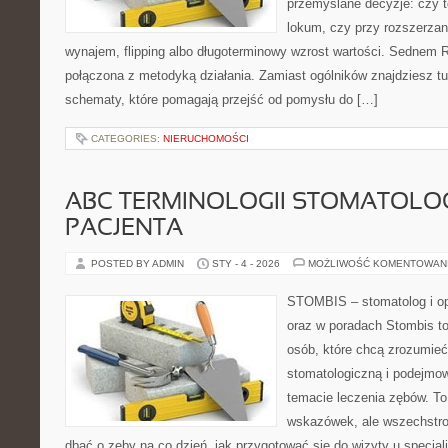
przemyślane decyzje: czy t
lokum, czy przy rozszerzan
wynajem, flipping albo długoterminowy wzrost wartości. Sednem 
połączona z metodyką działania. Zamiast ogólników znajdziesz tu 
schematy, które pomagają przejść od pomysłu do […]
CATEGORIES:
NIERUCHOMOŚCI
ABC TERMINOLOGII STOMATOLO
PACJENTA
POSTED BY ADMIN
STY - 4 - 2026
MOŻLIWOŚĆ KOMENTOWAN
STOMBIS – stomatolog i op
oraz w poradach Stombis to
osób, które chcą zrozumieć 
stomatologiczną i podejmo
temacie leczenia zębów. To 
wskazówek, ale wszechstro
dbać o zęby na co dzień, jak przygotować się do wizyty u specjalis