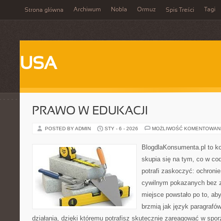
Archiwum
Nobla
Ormuz
Tagi
Strona główna
Spis Treści
USA
PRAWO W EDUKACJI
POSTED BY ADMIN
STY - 6 - 2026
MOŻLIWOŚĆ KOMENTOWAN
BlogdlaKonsumenta.pl to kon
skupia się na tym, co w co
potrafi zaskoczyć: ochroni
cywilnym pokazanych bez z
miejsce powstało po to, aby
brzmią jak język paragrafó
działania, dzięki któremu potrafisz skutecznie zareagować w spo