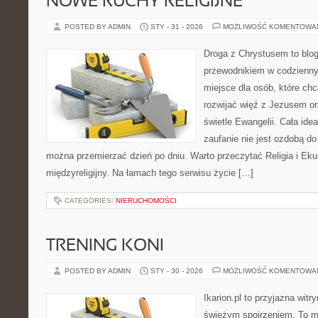
NOWE RUCHY RELIGIJNE
POSTED BY ADMIN
STY - 31 - 2026
MOŻLIWOŚĆ KOMENTOWA
Droga z Chrystusem to blog 
przewodnikiem w codziennym
miejsce dla osób, które ch
rozwijać więź z Jezusem o
świetle Ewangelii. Cała idea
zaufanie nie jest ozdobą do
można przemierzać dzień po dniu. Warto przeczytać Religia i Eku
międzyreligijny. Na łamach tego serwisu życie […]
CATEGORIES:
NIERUCHOMOŚCI
TRENING KONI
POSTED BY ADMIN
STY - 30 - 2026
MOŻLIWOŚĆ KOMENTOWA
Ikarion.pl to przyjazna witr
świeżym spojrzeniem. To m