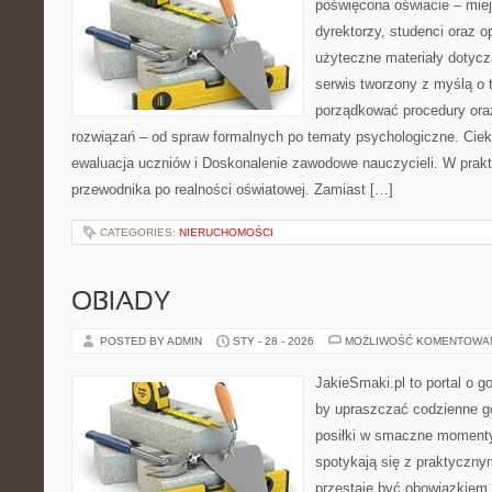
poświęcona oświacie – mie
dyrektorzy, studenci oraz 
użyteczne materiały dotycz
serwis tworzony z myślą o 
porządkować procedury or
rozwiązań – od spraw formalnych po tematy psychologiczne. Ciek
ewaluacja uczniów i Doskonalenie zawodowe nauczycieli. W prakty
przewodnika po realności oświatowej. Zamiast […]
CATEGORIES:
NIERUCHOMOŚCI
OBIADY
POSTED BY ADMIN
STY - 28 - 2026
MOŻLIWOŚĆ KOMENTOWA
JakieSmaki.pl to portal o g
by upraszczać codzienne g
posiłki w smaczne momenty.
spotykają się z praktycznym
przestaje być obowiązkiem,