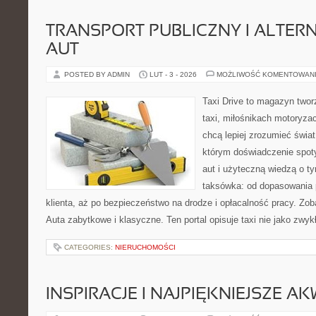
TRANSPORT PUBLICZNY I ALTER
AUT
POSTED BY ADMIN
LUT - 3 - 2026
MOŻLIWOŚĆ KOMENTOWAN
Taxi Drive to magazyn twor
taxi, miłośnikach motoryzac
chcą lepiej zrozumieć świa
którym doświadczenie spot
aut i użyteczną wiedzą o t
taksówka: od dopasowania 
klienta, aż po bezpieczeństwo na drodze i opłacalność pracy. Zo
Auta zabytkowe i klasyczne. Ten portal opisuje taxi nie jako zwy
CATEGORIES:
NIERUCHOMOŚCI
INSPIRACJE I NAJPIĘKNIEJSZE A