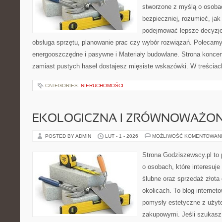
stworzone z myślą o osoba
bezpieczniej, rozumieć, jak
podejmować lepsze decyzje
obsługa sprzętu, planowanie prac czy wybór rozwiązań. Polecam
energooszczędne i pasywne i Materiały budowlane. Strona koncent
zamiast pustych haseł dostajesz mięsiste wskazówki. W treściac
CATEGORIES:
NIERUCHOMOŚCI
EKOLOGICZNA I ZRÓWNOWAŻONA
POSTED BY ADMIN
LUT - 1 - 2026
MOŻLIWOŚĆ KOMENTOWAN
Strona Godziszewscy.pl to 
o osobach, które interesuje
ślubne oraz sprzedaż złota
okolicach. To blog internet
pomysły estetyczne z użyt
zakupowymi. Jeśli szukasz