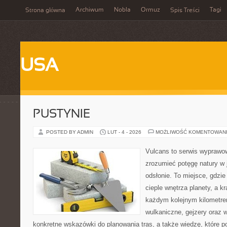
Archiwum
Nobla
Ormuz
Tagi
Strona główna
Spis Treści
USA
PUSTYNIE
POSTED BY ADMIN
LUT - 4 - 2026
MOŻLIWOŚĆ KOMENTOWAN
Vulcans to serwis wyprawow
zrozumieć potęgę natury w j
odsłonie. To miejsce, gdzie
cieple wnętrza planety, a kr
każdym kolejnym kilometrem
wulkaniczne, gejzery oraz 
konkretne wskazówki do planowania tras, a także wiedzę, które 