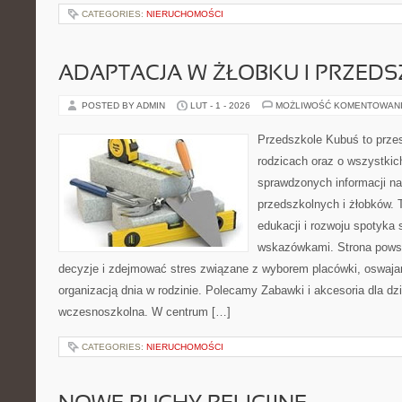
CATEGORIES:
NIERUCHOMOŚCI
ADAPTACJA W ŻŁOBKU I PRZED
POSTED BY ADMIN
LUT - 1 - 2026
MOŻLIWOŚĆ KOMENTOWAN
Przedszkole Kubuś to prze
rodzicach oraz o wszystkic
sprawdzonych informacji n
przedszkolnych i żłobków. 
edukacji i rozwoju spotyka 
wskazówkami. Strona powst
decyzje i zdejmować stres związane z wyborem placówki, oswajan
organizacją dnia w rodzinie. Polecamy Zabawki i akcesoria dla dzi
wczesnoszkolna. W centrum […]
CATEGORIES:
NIERUCHOMOŚCI