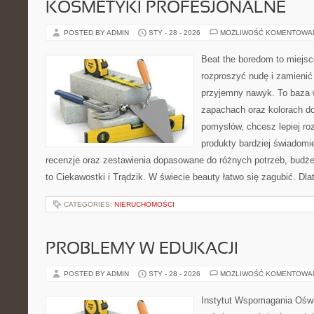
KOSMETYKI PROFESJONALNE
POSTED BY ADMIN
STY - 28 - 2026
MOŻLIWOŚĆ KOMENTOWA
Beat the boredom to miejsc
rozproszyć nudę i zamienić
przyjemny nawyk. To baza 
zapachach oraz kolorach do
pomysłów, chcesz lepiej ro
produkty bardziej świadomie
recenzje oraz zestawienia dopasowane do różnych potrzeb, budże
to Ciekawostki i Trądzik. W świecie beauty łatwo się zagubić. Dl
CATEGORIES:
NIERUCHOMOŚCI
PROBLEMY W EDUKACJI
POSTED BY ADMIN
STY - 28 - 2026
MOŻLIWOŚĆ KOMENTOWA
Instytut Wspomagania Oświ