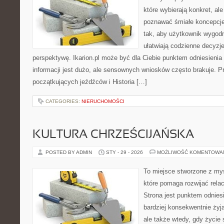
które wybierają konkret, al
poznawać śmiałe koncepcje
tak, aby użytkownik wygodni
ułatwiają codzienne decyzje,
perspektywę. Ikarion.pl może być dla Ciebie punktem odniesienia
informacji jest dużo, ale sensownych wniosków często brakuje. P
początkujących jeźdźców i Historia […]
CATEGORIES:
NIERUCHOMOŚCI
KULTURA CHRZEŚCIJAŃSKA
POSTED BY ADMIN
STY - 29 - 2026
MOŻLIWOŚĆ KOMENTOWA
To miejsce stworzone z my
które pomaga rozwijać rela
Strona jest punktem odniesi
bardziej konsekwentnie żyją
ale także wtedy, gdy życie 