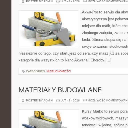
POSTED BY ADMIN
LUT - 2 - 2026
MOŻLIWOŚĆ KOMENTOWAN
Akwa-Pro to serwis dla akw
akwarystyczna jest pokazan
miejsce dla osób, które ch
zbędnego zadęcia, za to z
kroki. Strona skupia się na
swoje akwarium słodkowodn
niezależnie od tego, czy startujesz od zera, czy masz już za so
kategorie dla wszystkich to Nano Akwaria i Choroby […]
CATEGORIES:
NIERUCHOMOŚCI
MATERIAŁY BUDOWLANE
POSTED BY ADMIN
LUT - 2 - 2026
MOŻLIWOŚĆ KOMENTOWAN
Kursy Marko to serwis pora
wózków widłowych, maszyn
renowacji w jedną, spójną p