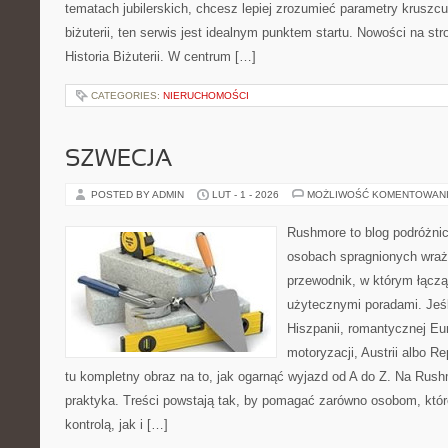
tematach jubilerskich, chcesz lepiej zrozumieć parametry kruszcu
biżuterii, ten serwis jest idealnym punktem startu. Nowości na stro
Historia Biżuterii. W centrum […]
CATEGORIES:
NIERUCHOMOŚCI
SZWECJA
POSTED BY ADMIN
LUT - 1 - 2026
MOŻLIWOŚĆ KOMENTOWAN
Rushmore to blog podróżnic
osobach spragnionych wraż
przewodnik, w którym łączą 
użytecznymi poradami. Jeśl
Hiszpanii, romantycznej Eu
motoryzacji, Austrii albo Re
tu kompletny obraz na to, jak ogarnąć wyjazd od A do Z. Na Rush
praktyka. Treści powstają tak, by pomagać zarówno osobom, któr
kontrolą, jak i […]