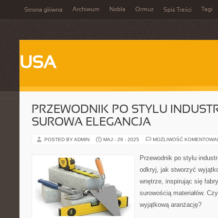
Archiwum
Nobla
Ormuz
Tagi
Strona główna
Spis Treści
USA
PRZEWODNIK PO STYLU INDUSTR
SUROWA ELEGANCJA
POSTED BY ADMIN
MAJ - 29 - 2025
MOŻLIWOŚĆ KOMENTOWA
Przewodnik po stylu industr
odkryj, jak stworzyć wyjąt
wnętrze, inspirując się fab
surowością materiałów. Czy
wyjątkową aranżację?