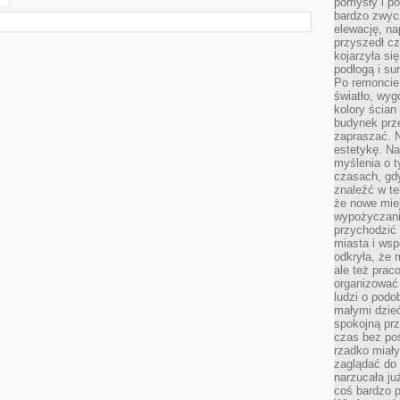
pomysły i po
bardzo zwyc
elewację, n
przyszedł cz
kojarzyła si
podłogą i s
Po remoncie 
światło, wyg
kolory ścian 
budynek prz
zapraszać. N
estetykę. Na
myślenia o 
czasach, gd
znaleźć w te
że nowe miej
wypożyczani
przychodzić 
miasta i ws
odkryła, że 
ale też prac
organizować
ludzi o podo
małymi dzieć
spokojną prz
czas bez poś
rzadko miały
zaglądać do 
narzucała ju
coś bardzo p