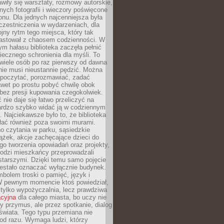
wiły się warsztaty, rozmowy autorskie,
nych fotografii i wieczory poświęcone
ionu. Dla jednych najcenniejsza była
czestniczenia w wydarzeniach, dla
jny rytm tego miejsca, który tak
astował z chaosem codzienności. W
ym hałasu biblioteka zaczęła pełnić
iecznego schronienia dla myśli. To
wiele osób po raz pierwszy od dawna
nie musi nieustannie pędzić. Można
, poczytać, porozmawiać, zadać
awet po prostu pobyć chwilę obok
 bez presji kupowania czegokolwiek.
 nie daje się łatwo przeliczyć na
bardzo szybko widać ją w codziennym
. Najciekawsze było to, że biblioteka
łać również poza swoimi murami.
o czytania w parku, sąsiedzkie
ążek, akcje zachęcające dzieci do
o tworzenia opowiadań oraz projekty,
łodzi mieszkańcy przeprowadzali
starszymi. Dzięki temu samo pojęcie
rzestało oznaczać wyłącznie budynek.
mbolem troski o pamięć, język i
W pewnym momencie ktoś powiedział,
e tylko wypożyczalnia, lecz prawdziwa
acyjna
dla całego miasta, bo uczy nie
y przymus, ale przez spotkanie, dialog
świata. Tego typu przemiana nie
od razu. Wymaga ludzi, którzy