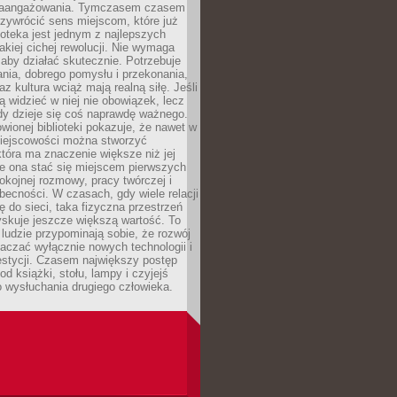
zaangażowania. Tymczasem czasem
zywrócić sens miejscom, które już
lioteka jest jednym z najlepszych
akiej cichej rewolucji. Nie wymaga
 aby działać skutecznie. Potrzebuje
ania, dobrego pomysłu i przekonania,
az kultura wciąż mają realną siłę. Jeśli
ą widzieć w niej nie obowiązek, lecz
dy dzieje się coś naprawdę ważnego.
owionej biblioteki pokazuje, że nawet w
miejscowości można stworzyć
która ma znaczenie większe niż jej
e ona stać się miejscem pierwszych
spokojnej rozmowy, pracy twórczej i
becności. W czasach, gdy wiele relacji
ię do sieci, taka fizyczna przestrzeń
yskuje jeszcze większą wartość. To
j ludzie przypominają sobie, że rozwój
aczać wyłącznie nowych technologii i
estycji. Czasem największy postęp
od książki, stołu, lampy i czyjejś
 wysłuchania drugiego człowieka.