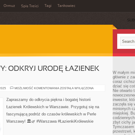
Ormuz
Tagi
Tankowiec
Spis Treści
SUB
: ODKRYJ URODĘ ŁAZIENEK
W małym mieś
głównie z za
coraz cichsz
dziać się co
PERŁA
 2025
MOŻLIWOŚĆ KOMENTOWANIA
ZOSTAŁA WYŁĄCZONA
Nie otwarto 
WARSZAWY:
ODKRYJ
nowoczesnego
URODĘ
Zapraszamy do odkrycia piękna i bogatej historii
inwestor, kt
ŁAZIENEK
zaczęła się 
KRÓLEWSKICH
Łazienek Królewskich w Warszawie. Przygotuj się na
minionych cz
miejskiej. B
fascynującą podróż do czasów królewskich w Perle
codziennych
Warszawy! 🏛️🌿 #Warszawa #ŁazienkiKrólewskie
zbyt cichy j
Tymczasem w
przestrzeń, 