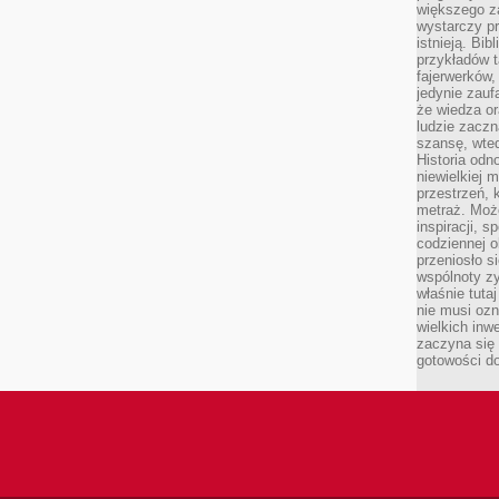
większego 
wystarczy pr
istnieją. Bib
przykładów t
fajerwerków,
jedynie zauf
że wiedza or
ludzie zaczn
szansę, wte
Historia odn
niewielkiej 
przestrzeń, 
metraż. Moż
inspiracji, 
codziennej o
przeniosło s
wspólnoty z
właśnie tuta
nie musi ozn
wielkich inw
zaczyna się 
gotowości do