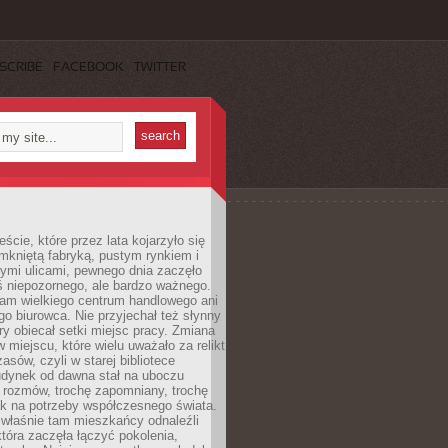
SCRIBE
FACEBOOK
TWITTER
cie, które przez lata kojarzyło się
mkniętą fabryką, pustym rynkiem i
ymi ulicami, pewnego dnia zaczęło
ś niepozornego, ale bardzo ważnego.
tam wielkiego centrum handlowego ani
 biurowca. Nie przyjechał też słynny
óry obiecał setki miejsc pracy. Zmiana
w miejscu, które wielu uważało za relikt
asów, czyli w starej bibliotece
udynek od dawna stał na uboczu
 rozmów, trochę zapomniany, trochę
ak na potrzeby współczesnego świata.
łaśnie tam mieszkańcy odnaleźli
która zaczęła łączyć pokolenia,