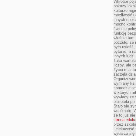
Wkrótce poja
pokazy lokal
kulturze reg
możliwość u
innych spoko
mocno kontr
świecie pełn
funkcję bezp
właśnie tam 
poczuło, że 
było usiąść
pytanie, a n
innych ludzi
Taka wartość
liczby, ale 
życiu miasta
zaczęła dzia
Organizowan
wymiany ksi
samodzielneg
w których m
wywiady ze 
biblioteki p
Stało się sy
wspólnotę. 
że to już ni
strona eduk
przez szkoln
i ciekawość 
wydarza się 