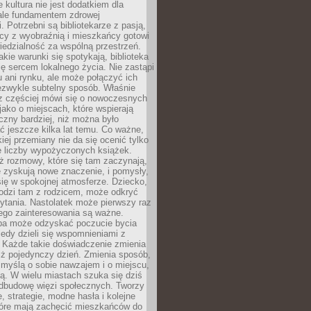
e kultura nie jest dodatkiem dla
ale fundamentem zdrowej
. Potrzebni są bibliotekarze z pasją,
y z wyobraźnią i mieszkańcy gotowi
edzialność za wspólną przestrzeń.
akie warunki się spotykają, biblioteka
ę sercem lokalnego życia. Nie zastąpi
 ani rynku, ale może połączyć ich
ezwykle subtelny sposób. Właśnie
az częściej mówi się o nowoczesnych
 jako o miejscach, które wspierają
czny bardziej, niż można było
 jeszcze kilka lat temu. Co ważne,
iej przemiany nie da się ocenić tylko
e liczby wypożyczonych książek.
eż rozmowy, które się tam zaczynają,
re zyskują nowe znaczenie, i pomysły,
się w spokojnej atmosferze. Dziecko,
hodzi tam z rodzicem, może odkryć
ytania. Nastolatek może pierwszy raz
ego zainteresowania są ważne.
ba może odzyskać poczucie bycia
iedy dzieli się wspomnieniami z
. Każde takie doświadczenie zmienia
iż pojedynczy dzień. Zmienia sposób,
e myślą o sobie nawzajem i o miejscu,
ą. W wielu miastach szuka się dziś
odbudowę więzi społecznych. Tworzy
, strategie, modne hasła i kolejne
tóre mają zachęcić mieszkańców do