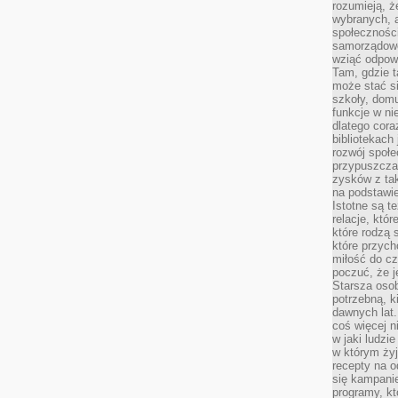
rozumieją, ż
wybranych, 
społeczności
samorządowc
wziąć odpowi
Tam, gdzie t
może stać si
szkoły, domu
funkcje w ni
dlatego cor
bibliotekach
rozwój społe
przypuszczać
zysków z tak
na podstawi
Istotne są t
relacje, któ
które rodzą 
które przyc
miłość do cz
poczuć, że j
Starsza oso
potrzebną, k
dawnych lat
coś więcej n
w jaki ludzi
w którym żyj
recepty na 
się kampanie
programy, k