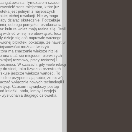
zaangażowania. Tymczasem czasem
zywrócić sens miejscom, które już
lioteka jest jednym z najlepszych
akiej cichej rewolucji. Nie wymaga
 aby działać skutecznie. Potrzebuje
ania, dobrego pomysłu i przekonania,
az kultura wciąż mają realną siłę. Jeśli
ą widzieć w niej nie obowiązek, lecz
dy dzieje się coś naprawdę ważnego.
owionej biblioteki pokazuje, że nawet w
miejscowości można stworzyć
która ma znaczenie większe niż jej
e ona stać się miejscem pierwszych
spokojnej rozmowy, pracy twórczej i
becności. W czasach, gdy wiele relacji
ię do sieci, taka fizyczna przestrzeń
yskuje jeszcze większą wartość. To
j ludzie przypominają sobie, że rozwój
aczać wyłącznie nowych technologii i
estycji. Czasem największy postęp
od książki, stołu, lampy i czyjejś
 wysłuchania drugiego człowieka.