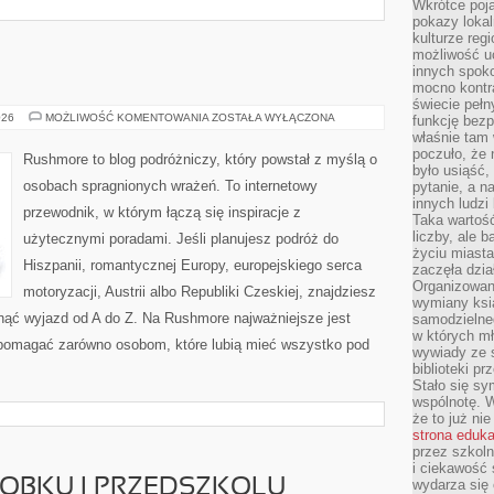
Wkrótce poja
pokazy lokal
kulturze reg
możliwość u
innych spoko
mocno kontr
świecie pełn
SZWECJA
026
MOŻLIWOŚĆ KOMENTOWANIA
ZOSTAŁA WYŁĄCZONA
funkcję bezp
właśnie tam 
poczuło, że 
Rushmore to blog podróżniczy, który powstał z myślą o
było usiąść
osobach spragnionych wrażeń. To internetowy
pytanie, a n
innych ludzi
przewodnik, w którym łączą się inspiracje z
Taka wartość
liczby, ale 
użytecznymi poradami. Jeśli planujesz podróż do
życiu miasta
Hiszpanii, romantycznej Europy, europejskiego serca
zaczęła dzia
Organizowan
motoryzacji, Austrii albo Republiki Czeskiej, znajdziesz
wymiany ksi
rnąć wyjazd od A do Z. Na Rushmore najważniejsze jest
samodzielneg
w których m
y pomagać zarówno osobom, które lubią mieć wszystko pod
wywiady ze 
biblioteki p
Stało się sy
wspólnotę. 
że to już ni
strona eduk
przez szkoln
i ciekawość 
ŁOBKU I PRZEDSZKOLU
wydarza się 