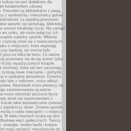
e kultura nie jest dodatkiem dla
ale fundamentem zdrowej
. Potrzebni są bibliotekarze z pasją,
y z wyobraźnią i mieszkańcy gotowi
edzialność za wspólną przestrzeń.
akie warunki się spotykają, biblioteka
ę sercem lokalnego życia. Nie zastąpi
 ani rynku, ale może połączyć ich
ezwykle subtelny sposób. Właśnie
az częściej mówi się o nowoczesnych
 jako o miejscach, które wspierają
czny bardziej, niż można było
 jeszcze kilka lat temu. Co ważne,
iej przemiany nie da się ocenić tylko
e liczby wypożyczonych książek.
eż rozmowy, które się tam zaczynają,
re zyskują nowe znaczenie, i pomysły,
się w spokojnej atmosferze. Dziecko,
hodzi tam z rodzicem, może odkryć
ytania. Nastolatek może pierwszy raz
ego zainteresowania są ważne.
ba może odzyskać poczucie bycia
iedy dzieli się wspomnieniami z
. Każde takie doświadczenie zmienia
iż pojedynczy dzień. Zmienia sposób,
e myślą o sobie nawzajem i o miejscu,
ą. W wielu miastach szuka się dziś
odbudowę więzi społecznych. Tworzy
, strategie, modne hasła i kolejne
tóre mają zachęcić mieszkańców do