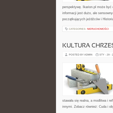
perspektywę. Ikarion.pl może być 
informacji jest dużo, ale sensown
początkujących jeźdźców i Histori
CATEGORIES:
NIERUCHOMOŚCI
KULTURA CHRZE
POSTED BY ADMIN
STY - 29 -
stawała się realna, a modlitwa i re
innymi. Zobacz również: Cuda i ob