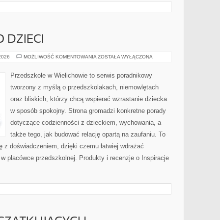
 DZIECI
BEZPIECZEŃSTWO
 2026
MOŻLIWOŚĆ KOMENTOWANIA
ZOSTAŁA WYŁĄCZONA
DZIECI
Przedszkole w Wielichowie to serwis poradnikowy
tworzony z myślą o przedszkolakach, niemowlętach
oraz bliskich, którzy chcą wspierać wzrastanie dziecka
w sposób spokojny. Strona gromadzi konkretne porady
dotyczące codzienności z dzieckiem, wychowania, a
także tego, jak budować relację opartą na zaufaniu. To
ię z doświadczeniem, dzięki czemu łatwiej wdrażać
w placówce przedszkolnej. Produkty i recenzje o Inspiracje