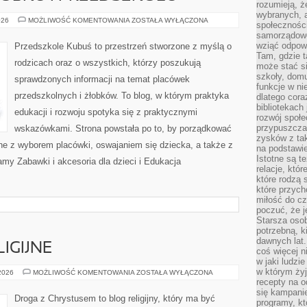
rozumieją, ż
wybranych, 
ADAPTACJA
026
MOŻLIWOŚĆ KOMENTOWANIA
ZOSTAŁA WYŁĄCZONA
społeczności
W
samorządowc
ŻŁOBKU
I
wziąć odpowi
Przedszkole Kubuś to przestrzeń stworzone z myślą o
PRZEDSZKOLU
Tam, gdzie t
rodzicach oraz o wszystkich, którzy poszukują
może stać si
szkoły, domu
sprawdzonych informacji na temat placówek
funkcje w ni
przedszkolnych i żłobków. To blog, w którym praktyka
dlatego cor
bibliotekach
edukacji i rozwoju spotyka się z praktycznymi
rozwój społe
przypuszczać
wskazówkami. Strona powstała po to, by porządkować
zysków z tak
ne z wyborem placówki, oswajaniem się dziecka, a także z
na podstawi
Istotne są t
amy Zabawki i akcesoria dla dzieci i Edukacja
relacje, któ
które rodzą 
które przyc
miłość do cz
poczuć, że j
Starsza oso
potrzebną, k
dawnych lat
IGIJNE
coś więcej n
w jaki ludzi
w którym żyj
NOWE
 2026
MOŻLIWOŚĆ KOMENTOWANIA
ZOSTAŁA WYŁĄCZONA
RUCHY
recepty na 
RELIGIJNE
się kampanie
Droga z Chrystusem to blog religijny, który ma być
programy, k