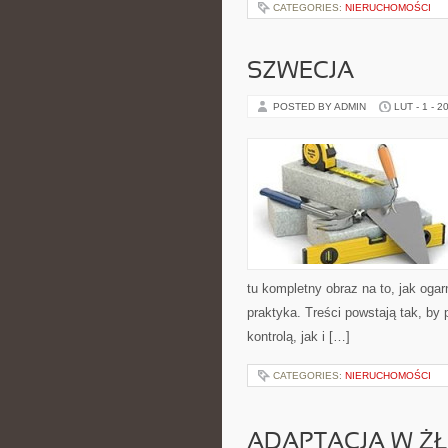
CATEGORIES:
NIERUCHOMOŚCI
SZWECJA
POSTED BY ADMIN
LUT - 1 - 2
tu kompletny obraz na to, jak oga
praktyka. Treści powstają tak, b
kontrolą, jak i […]
CATEGORIES:
NIERUCHOMOŚCI
ADAPTACJA W Ż