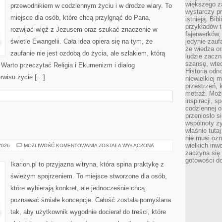
większego 
przewodnikiem w codziennym życiu i w drodze wiary. To
wystarczy pr
miejsce dla osób, które chcą przylgnąć do Pana,
istnieją. Bib
przykładów t
rozwijać więź z Jezusem oraz szukać znaczenie w
fajerwerków,
świetle Ewangelii. Cała idea opiera się na tym, że
jedynie zauf
że wiedza or
zaufanie nie jest ozdobą do życia, ale szlakiem, którą
ludzie zaczn
szansę, wte
Warto przeczytać Religia i Ekumenizm i dialog
Historia odn
erwisu życie […]
niewielkiej 
przestrzeń, 
metraż. Moż
inspiracji, 
codziennej o
przeniosło s
wspólnoty z
właśnie tuta
nie musi ozn
wielkich inw
TRENING
 2026
MOŻLIWOŚĆ KOMENTOWANIA
ZOSTAŁA WYŁĄCZONA
KONI
zaczyna się 
gotowości do
Ikarion.pl to przyjazna witryna, która spina praktykę z
świeżym spojrzeniem. To miejsce stworzone dla osób,
które wybierają konkret, ale jednocześnie chcą
poznawać śmiałe koncepcje. Całość została pomyślana
tak, aby użytkownik wygodnie docierał do treści, które