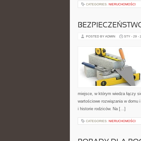
CATEGORIES:
NIERUCHOMOŚCI
BEZPIECZEŃSTWO
POSTED BY ADMIN
STY - 29 -
miejsce, w którym wiedza łączy s
wartościowe rozwiązania w domu i 
i historie rodziców. Na […]
CATEGORIES:
NIERUCHOMOŚCI