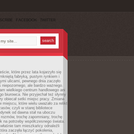
SCRIBE
FACEBOOK
TWITTER
cie, które przez lata kojarzyło się
mkniętą fabryką, pustym rynkiem i
ymi ulicami, pewnego dnia zaczęło
ś niepozornego, ale bardzo ważnego.
tam wielkiego centrum handlowego ani
 biurowca. Nie przyjechał też słynny
óry obiecał setki miejsc pracy. Zmiana
w miejscu, które wielu uważało za relikt
asów, czyli w starej bibliotece
udynek od dawna stał na uboczu
 rozmów, trochę zapomniany, trochę
ak na potrzeby współczesnego świata.
łaśnie tam mieszkańcy odnaleźli
która zaczęła łączyć pokolenia,