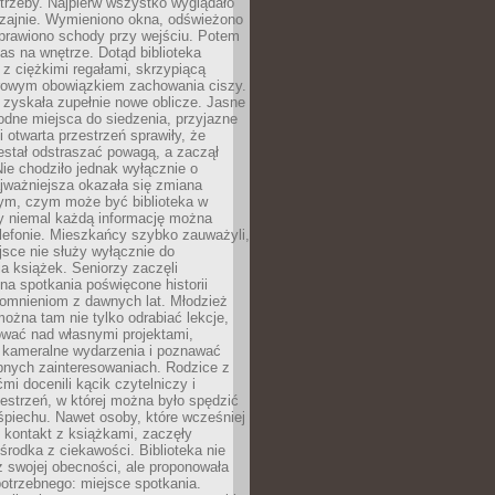
trzeby. Najpierw wszystko wyglądało
zajnie. Wymieniono okna, odświeżono
aprawiono schody przy wejściu. Potem
as na wnętrze. Dotąd biblioteka
ę z ciężkimi regałami, skrzypiącą
urowym obowiązkiem zachowania ciszy.
zyskała zupełnie nowe oblicze. Jasne
odne miejsca do siedzenia, przyjazne
i otwarta przestrzeń sprawiły, że
estał odstraszać powagą, a zaczął
ie chodziło jednak wyłącznie o
jważniejsza okazała się zmiana
tym, czym może być biblioteka w
y niemal każdą informację można
lefonie. Mieszkańcy szybko zauważyli,
sce nie służy wyłącznie do
a książek. Seniorzy zaczęli
na spotkania poświęcone historii
pomnieniom z dawnych lat. Młodzież
można tam nie tylko odrabiać lekcje,
ować nad własnymi projektami,
 kameralne wydarzenia i poznawać
bnych zainteresowaniach. Rodzice z
mi docenili kącik czytelniczy i
estrzeń, w której można było spędzić
piechu. Nawet osoby, które wcześniej
 kontakt z książkami, zaczęły
środka z ciekawości. Biblioteka nie
ż swojej obecności, ale proponowała
otrzebnego: miejsce spotkania.