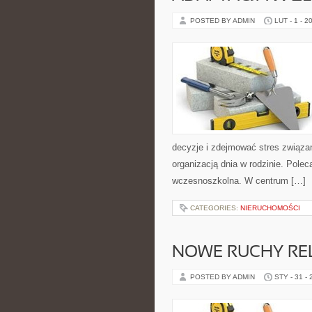
POSTED BY ADMIN
LUT - 1 - 2
decyzje i zdejmować stres związa
organizacją dnia w rodzinie. Polec
wczesnoszkolna. W centrum […]
CATEGORIES:
NIERUCHOMOŚCI
NOWE RUCHY REL
POSTED BY ADMIN
STY - 31 -