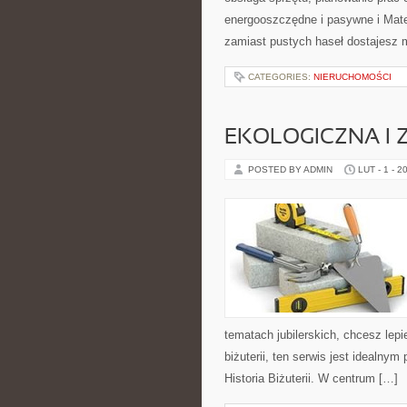
energooszczędne i pasywne i Mater
zamiast pustych haseł dostajesz 
CATEGORIES:
NIERUCHOMOŚCI
EKOLOGICZNA I
POSTED BY ADMIN
LUT - 1 - 2
tematach jubilerskich, chcesz lep
biżuterii, ten serwis jest idealnym
Historia Biżuterii. W centrum […]