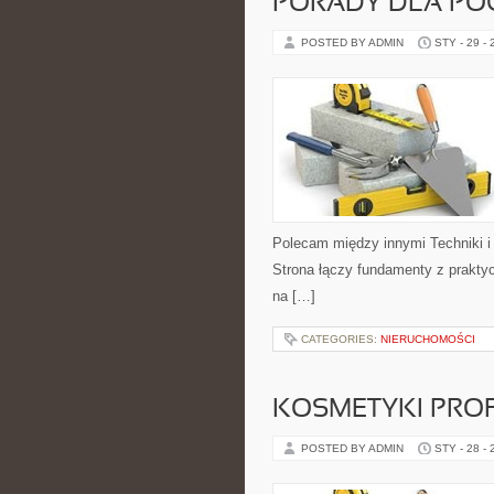
PORADY DLA PO
POSTED BY ADMIN
STY - 29 -
Polecam między innymi Techniki i s
Strona łączy fundamenty z praktyc
na […]
CATEGORIES:
NIERUCHOMOŚCI
KOSMETYKI PRO
POSTED BY ADMIN
STY - 28 -