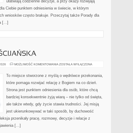
ułatwiają codzienne decyzje, a przy okazji rozwijają
dla Ciebie punktem odniesienia w świecie, w którym
ych wniosków często brakuje. Przeczytaj także Porady dla
a […]
ŚCIJAŃSKA
KULTURA
 2026
MOŻLIWOŚĆ KOMENTOWANIA
ZOSTAŁA WYŁĄCZONA
CHRZEŚCIJAŃSKA
To miejsce stworzone z myślą o wędrówce przekonania,
które pomaga rozwijać relację z Bogiem na co dzień.
Strona jest punktem odniesienia dla osób, które chcą
bardziej konsekwentnie żyją wiarą – nie tylko od święta,
ale także wtedy, gdy życie stawia trudności. Jej misją
jest ukierunkowywać w taki sposób, by duchowość
fleksja przenikały pracę, rozmowy, decyzje i relacje z
jawienia […]