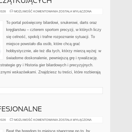
CZĄTKUJĄCYCH
PORADY
 2026
MOŻLIWOŚĆ KOMENTOWANIA
ZOSTAŁA WYŁĄCZONA
DLA
POCZĄTKUJĄCYCH
To portal poświęcony bilardowi, snukerowi, darts oraz
kręglarstwu – czterem sportom precyzji, w których liczy
się celność, spokój i trafne rozpoznanie sytuacji. To
miejsce powstało dla osób, które chcą grać
hobbystycznie, ale też dla tych, którzy mierzą wyżej: w
świadome doskonalenie, pewniejszą grę i rywalizację.
trategie gry i Historia gier bilardowych i precyzyjnych.
znymi wskazówkami. Znajdziesz tu treści, które rozbierają
FESJONALNE
KOSMETYKI
 2026
MOŻLIWOŚĆ KOMENTOWANIA
ZOSTAŁA WYŁĄCZONA
PROFESJONALNE
Beat the boredom to miejsce stworzone po to, by