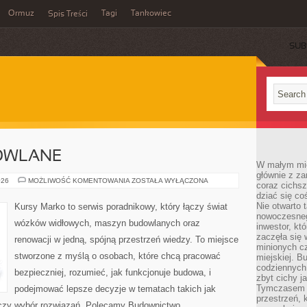
Ormuz
Tagi
Tankowiec
Spis Treści
SUB
OWLANE
W małym mieś
głównie z za
MATERIAŁY
026
MOŻLIWOŚĆ KOMENTOWANIA
ZOSTAŁA WYŁĄCZONA
coraz cichsz
BUDOWLANE
dziać się co
Nie otwarto 
Kursy Marko to serwis poradnikowy, który łączy świat
nowoczesnego
wózków widłowych, maszyn budowlanych oraz
inwestor, kt
zaczęła się 
renowacji w jedną, spójną przestrzeń wiedzy. To miejsce
minionych cz
stworzone z myślą o osobach, które chcą pracować
miejskiej. B
codziennych
bezpieczniej, rozumieć, jak funkcjonuje budowa, i
zbyt cichy j
Tymczasem w
podejmować lepsze decyzje w tematach takich jak
przestrzeń, 
 czy wybór rozwiązań. Polecamy Budownictwo