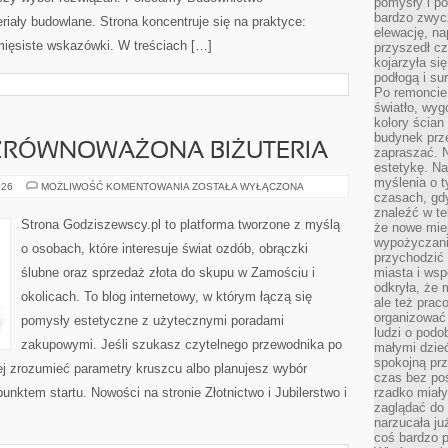
pomysły i po
bardzo zwyc
iały budowlane. Strona koncentruje się na praktyce:
elewację, n
mięsiste wskazówki. W treściach […]
przyszedł cz
kojarzyła si
podłogą i s
Po remoncie 
światło, wyg
kolory ścian 
budynek prz
 ZRÓWNOWAŻONA BIŻUTERIA
zapraszać. N
estetykę. Na
myślenia o 
EKOLOGICZNA
026
MOŻLIWOŚĆ KOMENTOWANIA
ZOSTAŁA WYŁĄCZONA
czasach, gd
I
ZRÓWNOWAŻONA
znaleźć w te
BIŻUTERIA
Strona Godziszewscy.pl to platforma tworzone z myślą
że nowe miej
wypożyczani
o osobach, które interesuje świat ozdób, obrączki
przychodzić 
ślubne oraz sprzedaż złota do skupu w Zamościu i
miasta i ws
odkryła, że 
okolicach. To blog internetowy, w którym łączą się
ale też prac
organizować
pomysły estetyczne z użytecznymi poradami
ludzi o podo
zakupowymi. Jeśli szukasz czytelnego przewodnika po
małymi dzieć
spokojną prz
iej zrozumieć parametry kruszcu albo planujesz wybór
czas bez poś
 punktem startu. Nowości na stronie Złotnictwo i Jubilerstwo i
rzadko miały
zaglądać do 
narzucała ju
coś bardzo p