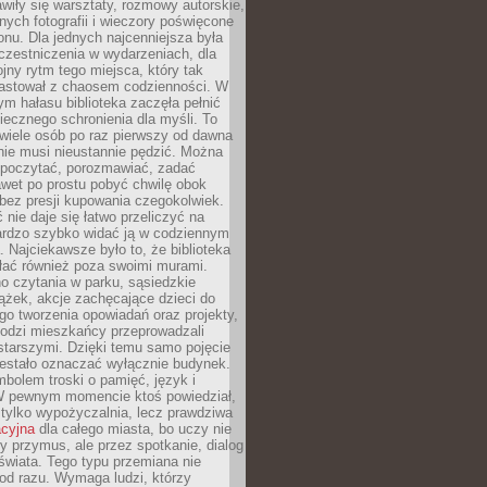
wiły się warsztaty, rozmowy autorskie,
nych fotografii i wieczory poświęcone
ionu. Dla jednych najcenniejsza była
czestniczenia w wydarzeniach, dla
jny rytm tego miejsca, który tak
astował z chaosem codzienności. W
ym hałasu biblioteka zaczęła pełnić
iecznego schronienia dla myśli. To
wiele osób po raz pierwszy od dawna
nie musi nieustannie pędzić. Można
, poczytać, porozmawiać, zadać
awet po prostu pobyć chwilę obok
 bez presji kupowania czegokolwiek.
 nie daje się łatwo przeliczyć na
bardzo szybko widać ją w codziennym
. Najciekawsze było to, że biblioteka
łać również poza swoimi murami.
o czytania w parku, sąsiedzkie
ążek, akcje zachęcające dzieci do
o tworzenia opowiadań oraz projekty,
łodzi mieszkańcy przeprowadzali
starszymi. Dzięki temu samo pojęcie
rzestało oznaczać wyłącznie budynek.
mbolem troski o pamięć, język i
W pewnym momencie ktoś powiedział,
e tylko wypożyczalnia, lecz prawdziwa
acyjna
dla całego miasta, bo uczy nie
y przymus, ale przez spotkanie, dialog
świata. Tego typu przemiana nie
od razu. Wymaga ludzi, którzy