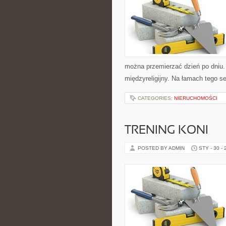
można przemierzać dzień po dniu. 
międzyreligijny. Na łamach tego s
CATEGORIES:
NIERUCHOMOŚCI
TRENING KONI
POSTED BY ADMIN
STY - 30 -