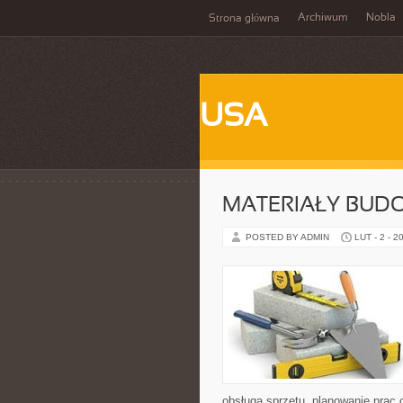
Archiwum
Nobla
Strona główna
USA
MATERIAŁY BUD
POSTED BY ADMIN
LUT - 2 - 2
obsługa sprzętu, planowanie prac