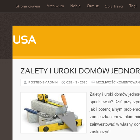
Archiwum
Nobla
Ormuz
Tagi
Strona główna
Spis Treści
USA
ZALETY I UROKI DOMÓW JEDNO
POSTED BY ADMIN
CZE - 3 - 2025
MOŻLIWOŚĆ KOMENTOWAN
Zalety i uroki domów jednor
spodziewać? Dziś przyjrzy
jak i potencjalnym proble
zamieszkaniem w takim mie
zainwestować w własny do
zaskoczyć!