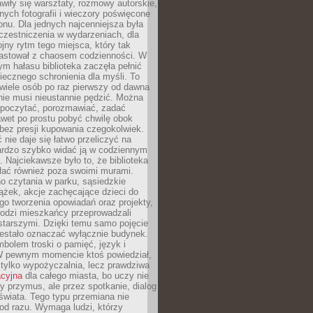
wiły się warsztaty, rozmowy autorskie,
nych fotografii i wieczory poświęcone
ionu. Dla jednych najcenniejsza była
czestniczenia w wydarzeniach, dla
jny rytm tego miejsca, który tak
astował z chaosem codzienności. W
ym hałasu biblioteka zaczęła pełnić
iecznego schronienia dla myśli. To
wiele osób po raz pierwszy od dawna
nie musi nieustannie pędzić. Można
, poczytać, porozmawiać, zadać
awet po prostu pobyć chwilę obok
 bez presji kupowania czegokolwiek.
 nie daje się łatwo przeliczyć na
bardzo szybko widać ją w codziennym
. Najciekawsze było to, że biblioteka
łać również poza swoimi murami.
o czytania w parku, sąsiedzkie
ążek, akcje zachęcające dzieci do
o tworzenia opowiadań oraz projekty,
łodzi mieszkańcy przeprowadzali
starszymi. Dzięki temu samo pojęcie
rzestało oznaczać wyłącznie budynek.
mbolem troski o pamięć, język i
W pewnym momencie ktoś powiedział,
e tylko wypożyczalnia, lecz prawdziwa
acyjna
dla całego miasta, bo uczy nie
y przymus, ale przez spotkanie, dialog
świata. Tego typu przemiana nie
od razu. Wymaga ludzi, którzy