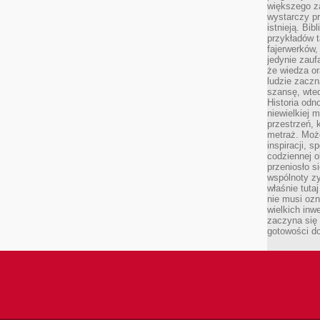
większego 
wystarczy pr
istnieją. Bib
przykładów t
fajerwerków,
jedynie zauf
że wiedza or
ludzie zaczn
szansę, wte
Historia odn
niewielkiej 
przestrzeń, 
metraż. Moż
inspiracji, 
codziennej o
przeniosło s
wspólnoty z
właśnie tuta
nie musi ozn
wielkich inw
zaczyna się 
gotowości do