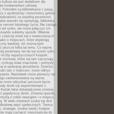
e kultura nie jest dodatkiem dla
ale fundamentem zdrowej
. Potrzebni są bibliotekarze z pasją,
y z wyobraźnią i mieszkańcy gotowi
edzialność za wspólną przestrzeń.
akie warunki się spotykają, biblioteka
ę sercem lokalnego życia. Nie zastąpi
 ani rynku, ale może połączyć ich
ezwykle subtelny sposób. Właśnie
az częściej mówi się o nowoczesnych
 jako o miejscach, które wspierają
czny bardziej, niż można było
 jeszcze kilka lat temu. Co ważne,
iej przemiany nie da się ocenić tylko
e liczby wypożyczonych książek.
eż rozmowy, które się tam zaczynają,
re zyskują nowe znaczenie, i pomysły,
się w spokojnej atmosferze. Dziecko,
hodzi tam z rodzicem, może odkryć
ytania. Nastolatek może pierwszy raz
ego zainteresowania są ważne.
ba może odzyskać poczucie bycia
iedy dzieli się wspomnieniami z
. Każde takie doświadczenie zmienia
iż pojedynczy dzień. Zmienia sposób,
e myślą o sobie nawzajem i o miejscu,
ą. W wielu miastach szuka się dziś
odbudowę więzi społecznych. Tworzy
, strategie, modne hasła i kolejne
tóre mają zachęcić mieszkańców do