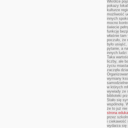
Wkrótce poja
pokazy lokal
kulturze reg
możliwość u
innych spoko
mocno kontr
świecie pełn
funkcję bezp
właśnie tam 
poczuło, że 
było usiąść
pytanie, a n
innych ludzi
Taka wartość
liczby, ale 
życiu miasta
zaczęła dzia
Organizowan
wymiany ksi
samodzielneg
w których m
wywiady ze 
biblioteki p
Stało się sy
wspólnotę. 
że to już ni
strona eduk
przez szkoln
i ciekawość 
wydarza się 