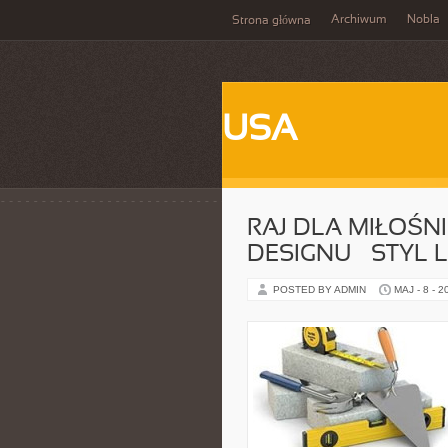
Archiwum
Nobla
Strona główna
USA
RAJ DLA MIŁOŚ
DESIGNU – STYL
POSTED BY ADMIN
MAJ - 8 - 2