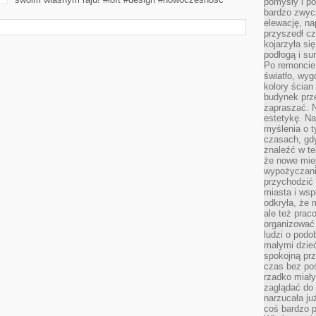
pomysły i po
bardzo zwyc
elewację, n
przyszedł cz
kojarzyła si
podłogą i s
Po remoncie 
światło, wyg
kolory ścian 
budynek prz
zapraszać. N
estetykę. Na
myślenia o 
czasach, gd
znaleźć w te
że nowe miej
wypożyczani
przychodzić 
miasta i ws
odkryła, że 
ale też prac
organizować
ludzi o podo
małymi dzieć
spokojną prz
czas bez poś
rzadko miały
zaglądać do 
narzucała ju
coś bardzo p