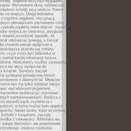
trzeby. Najpierw wszystko wyglądało
zajnie. Wymieniono okna, odświeżono
aprawiono schody przy wejściu. Potem
as na wnętrze. Dotąd biblioteka
ę z ciężkimi regałami, skrzypiącą
urowym obowiązkiem zachowania ciszy.
zyskała zupełnie nowe oblicze. Jasne
odne miejsca do siedzenia, przyjazne
i otwarta przestrzeń sprawiły, że
estał odstraszać powagą, a zaczął
ie chodziło jednak wyłącznie o
jważniejsza okazała się zmiana
tym, czym może być biblioteka w
y niemal każdą informację można
lefonie. Mieszkańcy szybko zauważyli,
sce nie służy wyłącznie do
a książek. Seniorzy zaczęli
na spotkania poświęcone historii
pomnieniom z dawnych lat. Młodzież
można tam nie tylko odrabiać lekcje,
ować nad własnymi projektami,
 kameralne wydarzenia i poznawać
bnych zainteresowaniach. Rodzice z
mi docenili kącik czytelniczy i
estrzeń, w której można było spędzić
piechu. Nawet osoby, które wcześniej
 kontakt z książkami, zaczęły
środka z ciekawości. Biblioteka nie
ż swojej obecności, ale proponowała
otrzebnego: miejsce spotkania.