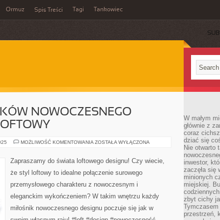
Ormuz
Tagi
Tankowiec
Spis Treści
SUB
NIKÓW NOWOCZESNEGO
W małym mieś
 LOFTOWY
głównie z za
coraz cichsz
dziać się co
RAJ
025
MOŻLIWOŚĆ KOMENTOWANIA
ZOSTAŁA WYŁĄCZONA
Nie otwarto 
DLA
MIŁOŚNIKÓW
nowoczesnego
NOWOCZESNEGO
Zapraszamy do świata loftowego designu! Czy wiecie,
inwestor, kt
DESIGNU
–
zaczęła się 
że styl loftowy to idealne połączenie surowego
STYL
minionych cz
LOFTOWY
przemysłowego charakteru z nowoczesnym i
miejskiej. B
codziennych
eleganckim wykończeniem? W takim wnętrzu każdy
zbyt cichy j
Tymczasem w
miłośnik nowoczesnego designu poczuje się jak w
przestrzeń, 
swoim własnym raju! #loft #design #nowoczesność