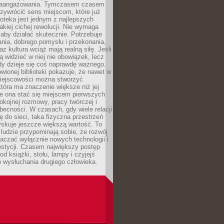
zaangażowania. Tymczasem czasem
zywrócić sens miejscom, które już
lioteka jest jednym z najlepszych
akiej cichej rewolucji. Nie wymaga
 aby działać skutecznie. Potrzebuje
ania, dobrego pomysłu i przekonania,
az kultura wciąż mają realną siłę. Jeśli
ą widzieć w niej nie obowiązek, lecz
dy dzieje się coś naprawdę ważnego.
owionej biblioteki pokazuje, że nawet w
miejscowości można stworzyć
która ma znaczenie większe niż jej
e ona stać się miejscem pierwszych
spokojnej rozmowy, pracy twórczej i
becności. W czasach, gdy wiele relacji
ię do sieci, taka fizyczna przestrzeń
yskuje jeszcze większą wartość. To
j ludzie przypominają sobie, że rozwój
aczać wyłącznie nowych technologii i
estycji. Czasem największy postęp
od książki, stołu, lampy i czyjejś
 wysłuchania drugiego człowieka.