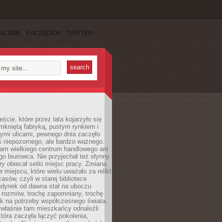
SCRIBE
FACEBOOK
TWITTER
cie, które przez lata kojarzyło się
mkniętą fabryką, pustym rynkiem i
ymi ulicami, pewnego dnia zaczęło
ś niepozornego, ale bardzo ważnego.
tam wielkiego centrum handlowego ani
 biurowca. Nie przyjechał też słynny
óry obiecał setki miejsc pracy. Zmiana
w miejscu, które wielu uważało za relikt
asów, czyli w starej bibliotece
udynek od dawna stał na uboczu
 rozmów, trochę zapomniany, trochę
ak na potrzeby współczesnego świata.
łaśnie tam mieszkańcy odnaleźli
która zaczęła łączyć pokolenia,