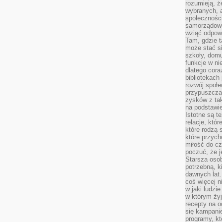
rozumieją, ż
wybranych, 
społeczności
samorządowc
wziąć odpowi
Tam, gdzie t
może stać si
szkoły, domu
funkcje w ni
dlatego cor
bibliotekach
rozwój społe
przypuszczać
zysków z tak
na podstawi
Istotne są t
relacje, któ
które rodzą 
które przyc
miłość do cz
poczuć, że j
Starsza oso
potrzebną, k
dawnych lat
coś więcej n
w jaki ludzi
w którym żyj
recepty na 
się kampanie
programy, k