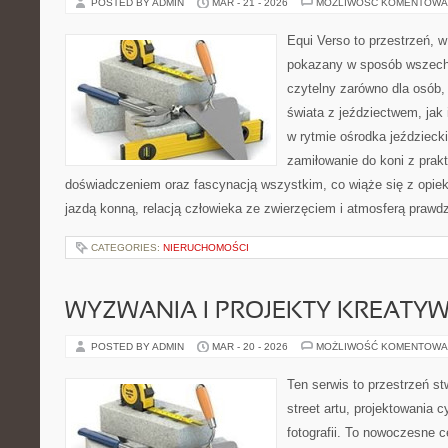
POSTED BY ADMIN
MAR - 21 - 2026
MOŻLIWOŚĆ KOMENTOWA
Equi Verso to przestrzeń, w
pokazany w sposób wszechst
czytelny zarówno dla osób,
świata z jeździectwem, jak i
w rytmie ośrodka jeździecki
zamiłowanie do koni z pra
doświadczeniem oraz fascynacją wszystkim, co wiąże się z opiek
jazdą konną, relacją człowieka ze zwierzęciem i atmosferą prawd
CATEGORIES:
NIERUCHOMOŚCI
WYZWANIA I PROJEKTY KREATY
POSTED BY ADMIN
MAR - 20 - 2026
MOŻLIWOŚĆ KOMENTOWA
Ten serwis to przestrzeń s
street artu, projektowania c
fotografii. To nowoczesne c