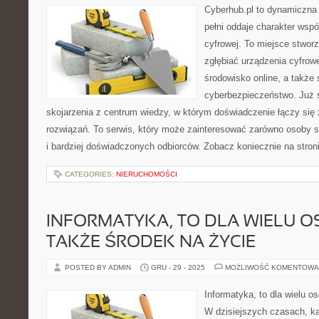
Cyberhub.pl to dynamiczna 
pełni oddaje charakter wspó
cyfrowej. To miejsce stworz
zgłębiać urządzenia cyfrow
środowisko online, a także
cyberbezpieczeństwo. Już 
skojarzenia z centrum wiedzy, w którym doświadczenie łączy si
rozwiązań. To serwis, który może zainteresować zarówno osoby st
i bardziej doświadczonych odbiorców. Zobacz koniecznie na stro
CATEGORIES:
NIERUCHOMOŚCI
INFORMATYKA, TO DLA WIELU O
TAKŻE ŚRODEK NA ŻYCIE
POSTED BY ADMIN
GRU - 29 - 2025
MOŻLIWOŚĆ KOMENTOWA
Informatyka, to dla wielu o
W dzisiejszych czasach, k