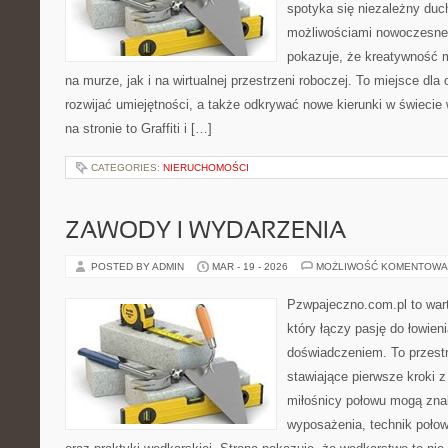
spotyka się niezależny duch
możliwościami nowoczesneg
pokazuje, że kreatywność 
na murze, jak i na wirtualnej przestrzeni roboczej. To miejsce dla
rozwijać umiejętności, a także odkrywać nowe kierunki w świecie 
na stronie to Graffiti i […]
CATEGORIES:
NIERUCHOMOŚCI
ZAWODY I WYDARZENIA
POSTED BY ADMIN
MAR - 19 - 2026
MOŻLIWOŚĆ KOMENTOWA
Pzwpajeczno.com.pl to war
który łączy pasję do łowien
doświadczeniem. To przest
stawiające pierwsze kroki 
miłośnicy połowu mogą znal
wyposażenia, technik poło