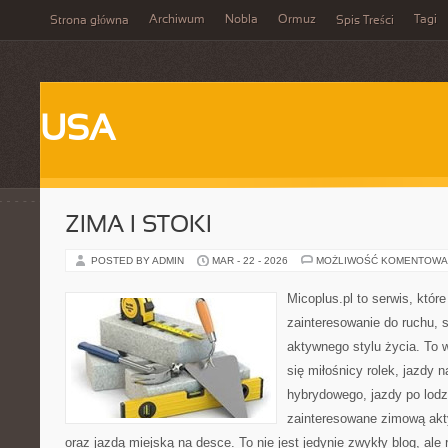
Archiwum
Nobla
Ormuz
Tagi
Strona główna
Spis Treści
USA
ZIMA I STOKI
POSTED BY ADMIN
MAR - 22 - 2026
MOŻLIWOŚĆ KOMENTOWA
Micoplus.pl to serwis, któr
zainteresowanie do ruchu, 
aktywnego stylu życia. To w
się miłośnicy rolek, jazdy 
hybrydowego, jazdy po lodz
zainteresowane zimową ak
oraz jazdą miejską na desce. To nie jest jedynie zwykły blog, ale