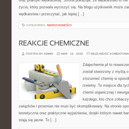
oraz praktyki wędkarskiej. Strona pokazuje, że wędkarstwo to nie 
życia, który pozwala wyciszyć się. Na blogu użytkownik może za
wędkarstwa i przeczytać, jak lepiej […]
CATEGORIES:
NIERUCHOMOŚCI
REAKCJE CHEMICZNE
POSTED BY ADMIN
MAR - 19 - 2026
MOŻLIWOŚĆ KOMENTOWA
Zdajechemie.pl to nowoczes
został stworzony z myślą 
zrozumieć chemię w sposób
rzetelny. To miejsce dla ty
chemii organicznej i nieorga
każdego, kto chce zobaczyć
związków i przemian nie musi być skomplikowany. Na stronie spo
teoretyczna oraz praktyczne wyjaśnienia, dzięki którym nawet bar
stają się jasne. To […]