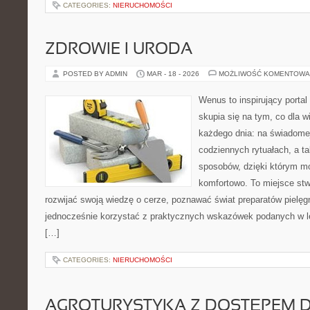
CATEGORIES:
NIERUCHOMOŚCI
ZDROWIE I URODA
POSTED BY ADMIN
MAR - 18 - 2026
MOŻLIWOŚĆ KOMENTOWA
Wenus to inspirujący portal
skupia się na tym, co dla w
każdego dnia: na świadomej
codziennych rytuałach, a t
sposobów, dzięki którym mo
komfortowo. To miejsce stw
rozwijać swoją wiedzę o cerze, poznawać świat preparatów pielęgn
jednocześnie korzystać z praktycznych wskazówek podanych w le
[…]
CATEGORIES:
NIERUCHOMOŚCI
AGROTURYSTYKA Z DOSTĘPEM D