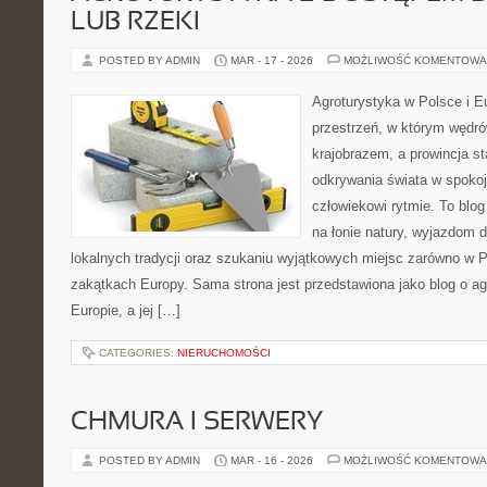
LUB RZEKI
POSTED BY ADMIN
MAR - 17 - 2026
MOŻLIWOŚĆ KOMENTOWA
Agroturystyka w Polsce i Eu
przestrzeń, w którym wędró
krajobrazem, a prowincja sta
odkrywania świata w spoko
człowiekowi rytmie. To bl
na łonie natury, wyjazdom 
lokalnych tradycji oraz szukaniu wyjątkowych miejsc zarówno w Po
zakątkach Europy. Sama strona jest przedstawiona jako blog o ag
Europie, a jej […]
CATEGORIES:
NIERUCHOMOŚCI
CHMURA I SERWERY
POSTED BY ADMIN
MAR - 16 - 2026
MOŻLIWOŚĆ KOMENTOWA