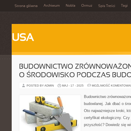
Archiwum
Nobla
Ormuz
Tagi
Strona główna
Spis Treści
USA
BUDOWNICTWO ZRÓWNOWAŻONE
O ŚRODOWISKO PODCZAS BUD
POSTED BY ADMIN
MAJ - 17 - 2025
MOŻLIWOŚĆ KOMENTOWA
Budownictwo zrównoważone
budowlanej. Jak dbać o śr
Oto najważniejsze kroki, 
certyfikat ekologiczny. Cz
przyszłość? Dowiedz się wi