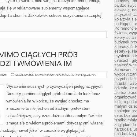
tylko niewielu z nich wie, jak to czynić. Jedni próbują
pomysły i po
bardzo zwyc
łniają się w reklamowane suplementy wspomagające
elewację, n
przyszedł cz
sklep Tarchomin. Jakkolwiek sukces odzyskania szczupłej
kojarzyła si
podłogą i s
Po remoncie 
światło, wyg
kolory ścian 
budynek prz
zapraszać. N
estetykę. Na
MIMO CIĄGŁYCH PRÓB
myślenia o 
czasach, gd
DZI I WMÓWIENIA IM
znaleźć w te
że nowe miej
wypożyczani
TO
 2025
MOŻLIWOŚĆ KOMENTOWANIA
ZOSTAŁA WYŁĄCZONA
KŁOPOTLIWE
przychodzić 
MIMO
miasta i ws
CIĄGŁYCH
Wyrabianie słusznych przyzwyczajeń pielęgnacyjnych
odkryła, że 
PRÓB
DOTARCIA
ale też prac
Niestety pomimo ciągłych prób dotarcia do ludzi oraz
DO
organizować
LUDZI
wmówienia im w końcu, że wygląd chociaż ma
ludzi o podo
I
WMÓWIENIA
małymi dzieć
znaczenie to nie jest on od żadnym pretekstem
IM
spokojną prz
czas bez poś
najważniejszy, cały czas dużo osób na całym świecie
rzadko miały
zmaga się z wieloma problemami dotyczącymi własnej
zaglądać do 
narzucała ju
dchudzają, nawet jeżeli w zasadzie wyglądają już
coś bardzo p