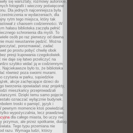
wiły się warsztaty, rozmowy autorskie,
nych fotografii i wieczory poświęcone
ionu. Dla jednych najcenniejsza była
czestniczenia w wydarzeniach, dla
jny rytm tego miejsca, który tak
astował z chaosem codzienności. W
ym hałasu biblioteka zaczęła pełnić
iecznego schronienia dla myśli. To
wiele osób po raz pierwszy od dawna
nie musi nieustannie pędzić. Można
, poczytać, porozmawiać, zadać
awet po prostu pobyć chwilę obok
 bez presji kupowania czegokolwiek.
 nie daje się łatwo przeliczyć na
bardzo szybko widać ją w codziennym
. Najciekawsze było to, że biblioteka
łać również poza swoimi murami.
o czytania w parku, sąsiedzkie
ążek, akcje zachęcające dzieci do
o tworzenia opowiadań oraz projekty,
łodzi mieszkańcy przeprowadzali
starszymi. Dzięki temu samo pojęcie
rzestało oznaczać wyłącznie budynek.
mbolem troski o pamięć, język i
W pewnym momencie ktoś powiedział,
e tylko wypożyczalnia, lecz prawdziwa
acyjna
dla całego miasta, bo uczy nie
y przymus, ale przez spotkanie, dialog
świata. Tego typu przemiana nie
od razu. Wymaga ludzi, którzy