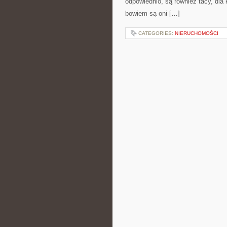
odpowiednio, są również tacy, dla
bowiem są oni […]
CATEGORIES:
NIERUCHOMOŚCI