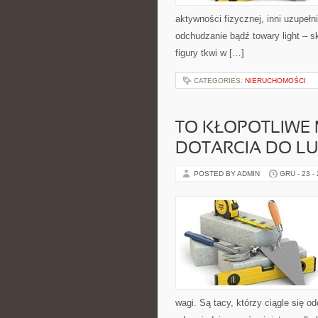
aktywności fizycznej, inni uzupe
odchudzanie bądź towary light – 
figury tkwi w […]
CATEGORIES:
NIERUCHOMOŚCI
TO KŁOPOTLIWE 
DOTARCIA DO LU
POSTED BY ADMIN
GRU - 23 -
wagi. Są tacy, którzy ciągle się o