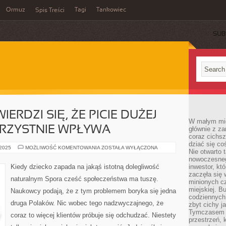
Ormuz
Tagi
Tankowiec
Spis Treści
SUB
ERDZI SIĘ, ŻE PICIE DUŻEJ
W małym mieś
ORZYSTNIE WPŁYWA
głównie z za
coraz cichsz
dziać się co
POWSZECHNIE
 2025
MOŻLIWOŚĆ KOMENTOWANIA
ZOSTAŁA WYŁĄCZONA
Nie otwarto 
TWIERDZI
SIĘ,
nowoczesnego
ŻE
Kiedy dziecko zapada na jakąś istotną dolegliwość
inwestor, kt
PICIE
zaczęła się 
DUŻEJ
naturalnym Spora cześć społeczeństwa ma tuszę.
ILOŚCI
minionych cz
WODY
miejskiej. B
Naukowcy podają, że z tym problemem boryka się jedna
KORZYSTNIE
codziennych
WPŁYWA
druga Polaków. Nic wobec tego nadzwyczajnego, że
zbyt cichy j
Tymczasem w
coraz to więcej klientów próbuje się odchudzać. Niestety
przestrzeń, 