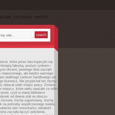
SCRIBE
FACEBOOK
TWITTER
cie, które przez lata kojarzyło się
mkniętą fabryką, pustym rynkiem i
ymi ulicami, pewnego dnia zaczęło
ś niepozornego, ale bardzo ważnego.
tam wielkiego centrum handlowego ani
 biurowca. Nie przyjechał też słynny
óry obiecał setki miejsc pracy. Zmiana
w miejscu, które wielu uważało za relikt
asów, czyli w starej bibliotece
udynek od dawna stał na uboczu
 rozmów, trochę zapomniany, trochę
ak na potrzeby współczesnego świata.
łaśnie tam mieszkańcy odnaleźli
która zaczęła łączyć pokolenia,