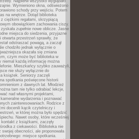
trzeby. Najpierw wszystko wyglądało
zajnie. Wymieniono okna, odświeżono
aprawiono schody przy wejściu. Potem
as na wnętrze. Dotąd biblioteka
ę z ciężkimi regałami, skrzypiącą
urowym obowiązkiem zachowania ciszy.
zyskała zupełnie nowe oblicze. Jasne
odne miejsca do siedzenia, przyjazne
i otwarta przestrzeń sprawiły, że
estał odstraszać powagą, a zaczął
ie chodziło jednak wyłącznie o
jważniejsza okazała się zmiana
tym, czym może być biblioteka w
y niemal każdą informację można
lefonie. Mieszkańcy szybko zauważyli,
sce nie służy wyłącznie do
a książek. Seniorzy zaczęli
na spotkania poświęcone historii
pomnieniom z dawnych lat. Młodzież
można tam nie tylko odrabiać lekcje,
ować nad własnymi projektami,
 kameralne wydarzenia i poznawać
bnych zainteresowaniach. Rodzice z
mi docenili kącik czytelniczy i
estrzeń, w której można było spędzić
piechu. Nawet osoby, które wcześniej
 kontakt z książkami, zaczęły
środka z ciekawości. Biblioteka nie
ż swojej obecności, ale proponowała
otrzebnego: miejsce spotkania.