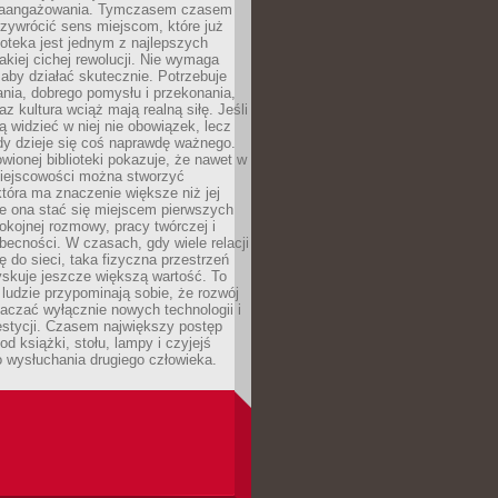
zaangażowania. Tymczasem czasem
zywrócić sens miejscom, które już
lioteka jest jednym z najlepszych
akiej cichej rewolucji. Nie wymaga
 aby działać skutecznie. Potrzebuje
ania, dobrego pomysłu i przekonania,
az kultura wciąż mają realną siłę. Jeśli
ą widzieć w niej nie obowiązek, lecz
dy dzieje się coś naprawdę ważnego.
owionej biblioteki pokazuje, że nawet w
miejscowości można stworzyć
która ma znaczenie większe niż jej
e ona stać się miejscem pierwszych
spokojnej rozmowy, pracy twórczej i
becności. W czasach, gdy wiele relacji
ię do sieci, taka fizyczna przestrzeń
yskuje jeszcze większą wartość. To
j ludzie przypominają sobie, że rozwój
aczać wyłącznie nowych technologii i
estycji. Czasem największy postęp
od książki, stołu, lampy i czyjejś
 wysłuchania drugiego człowieka.