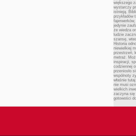
większego 
wystarczy pr
istnieją. Bib
przykładów t
fajerwerków,
jedynie zauf
że wiedza or
ludzie zaczn
szansę, wte
Historia odn
niewielkiej 
przestrzeń, 
metraż. Moż
inspiracji, 
codziennej o
przeniosło s
wspólnoty z
właśnie tuta
nie musi ozn
wielkich inw
zaczyna się 
gotowości do