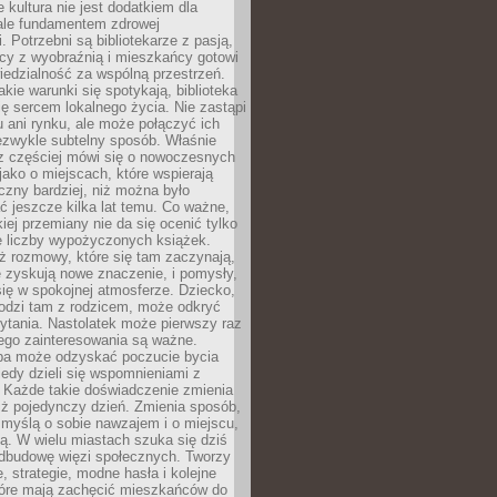
e kultura nie jest dodatkiem dla
ale fundamentem zdrowej
. Potrzebni są bibliotekarze z pasją,
y z wyobraźnią i mieszkańcy gotowi
edzialność za wspólną przestrzeń.
akie warunki się spotykają, biblioteka
ę sercem lokalnego życia. Nie zastąpi
 ani rynku, ale może połączyć ich
ezwykle subtelny sposób. Właśnie
az częściej mówi się o nowoczesnych
 jako o miejscach, które wspierają
czny bardziej, niż można było
 jeszcze kilka lat temu. Co ważne,
iej przemiany nie da się ocenić tylko
e liczby wypożyczonych książek.
eż rozmowy, które się tam zaczynają,
re zyskują nowe znaczenie, i pomysły,
się w spokojnej atmosferze. Dziecko,
hodzi tam z rodzicem, może odkryć
ytania. Nastolatek może pierwszy raz
ego zainteresowania są ważne.
ba może odzyskać poczucie bycia
iedy dzieli się wspomnieniami z
. Każde takie doświadczenie zmienia
iż pojedynczy dzień. Zmienia sposób,
e myślą o sobie nawzajem i o miejscu,
ą. W wielu miastach szuka się dziś
odbudowę więzi społecznych. Tworzy
, strategie, modne hasła i kolejne
tóre mają zachęcić mieszkańców do