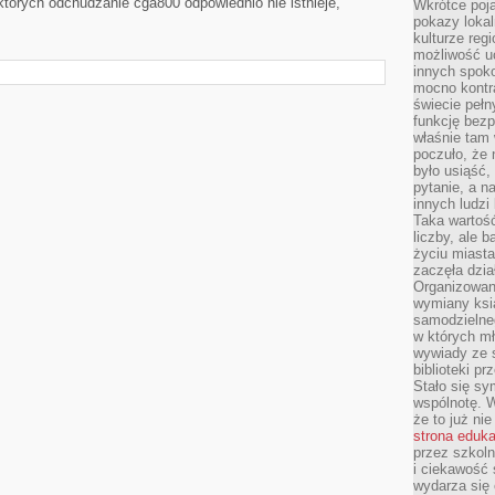
 których odchudzanie cga800 odpowiednio nie istnieje,
Wkrótce poja
pokazy lokal
kulturze reg
możliwość u
innych spoko
mocno kontr
świecie pełn
funkcję bezp
właśnie tam 
poczuło, że 
było usiąść
pytanie, a n
innych ludzi
Taka wartość
liczby, ale 
życiu miasta
zaczęła dzia
Organizowan
wymiany ksi
samodzielneg
w których m
wywiady ze 
biblioteki p
Stało się sy
wspólnotę. 
że to już ni
strona eduk
przez szkoln
i ciekawość 
wydarza się 