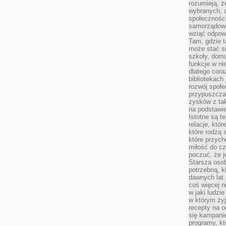
rozumieją, ż
wybranych, 
społeczności
samorządowc
wziąć odpowi
Tam, gdzie t
może stać si
szkoły, domu
funkcje w ni
dlatego cor
bibliotekach
rozwój społe
przypuszczać
zysków z tak
na podstawi
Istotne są t
relacje, któ
które rodzą 
które przyc
miłość do cz
poczuć, że j
Starsza oso
potrzebną, k
dawnych lat
coś więcej n
w jaki ludzi
w którym żyj
recepty na 
się kampanie
programy, k