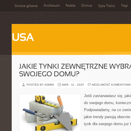
Archiwum
Nobla
Ormuz
Tagi
Strona główna
Spis Treści
USA
JAKIE TYNKI ZEWNĘTRZNE WYBR
SWOJEGO DOMU?
POSTED BY ADMIN
MAR - 11 - 2025
MOŻLIWOŚĆ KOMENTOWA
Jeśli zastanawiasz się, jak
do swojego domu, konieczni
Podpowiadamy, na co zwróc
jakie trendy panują obecnie
tynk dla swojego domu już 