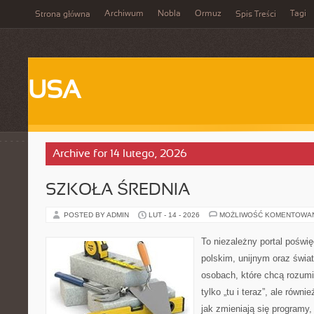
Archiwum
Nobla
Ormuz
Tagi
Strona główna
Spis Treści
USA
Archive for 14 lutego, 2026
SZKOŁA ŚREDNIA
POSTED BY ADMIN
LUT - 14 - 2026
MOŻLIWOŚĆ KOMENTOWA
To niezależny portal poświ
polskim, unijnym oraz świ
osobach, które chcą rozumie
tylko „tu i teraz”, ale równ
jak zmieniają się programy,